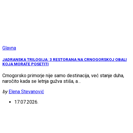
Glavna
JADRANSKA TRILOGIJA: 3 RESTORANA NA CRNOGORSKOJ OBALI
KOJA MORATE POSETITI
Crnogorsko primorje nije samo destinacija, već stanje duha,
naročito kada se letnja gužva stiša, a…
by
Elena Stevanović
17.07.2026.