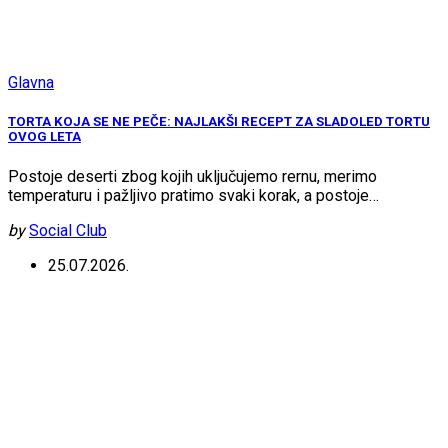
Glavna
TORTA KOJA SE NE PEČE: NAJLAKŠI RECEPT ZA SLADOLED TORTU
OVOG LETA
Postoje deserti zbog kojih uključujemo rernu, merimo
temperaturu i pažljivo pratimo svaki korak, a postoje…
by
Social Club
25.07.2026.