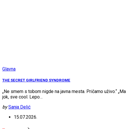
Glavna
THE SECRET GIRLFRIEND SYNDROME
„Ne smem s tobom nigde na javna mesta. Pričamo uživo.“ „Ma
jok, sve cool. Lepo…
by
Sanja Delić
15.07.2026.
Posts