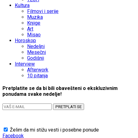
Kultura
Filmovi i serije
Muzika
Knjige
Art
Misao
Horoskop
Nedeljni
Mesečni
Godišnji
Interview
Afterwork
10 pitanja
Pretplatite se da bi bili obavešteni o ekskluzivnim
ponudama svake nedelje!
PRETPLATI SE
Želim da mi stižu vesti i posebne ponude
Facebook