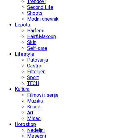
Trendovi
Second Life
Shoots
Modni dnevnik
Lepota
Parfemi
Hair&Makeup
Skin
Self-care
Lifestyle
Putovanja
Gastro
Enterijer
Sport
TECH
Kultura
Filmovi i serije
Muzika
Knjige
Art
Misao
Horoskop
Nedeljni
Mesečni