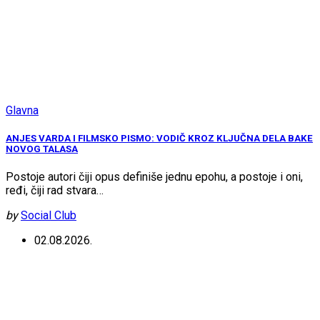
Glavna
ANJES VARDA I FILMSKO PISMO: VODIČ KROZ KLJUČNA DELA BAKE
NOVOG TALASA
Postoje autori čiji opus definiše jednu epohu, a postoje i oni,
ređi, čiji rad stvara…
by
Social Club
02.08.2026.