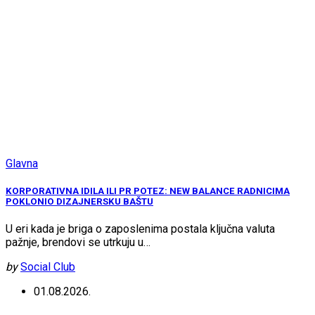
Glavna
KORPORATIVNA IDILA ILI PR POTEZ: NEW BALANCE RADNICIMA
POKLONIO DIZAJNERSKU BAŠTU
U eri kada je briga o zaposlenima postala ključna valuta
pažnje, brendovi se utrkuju u…
by
Social Club
01.08.2026.