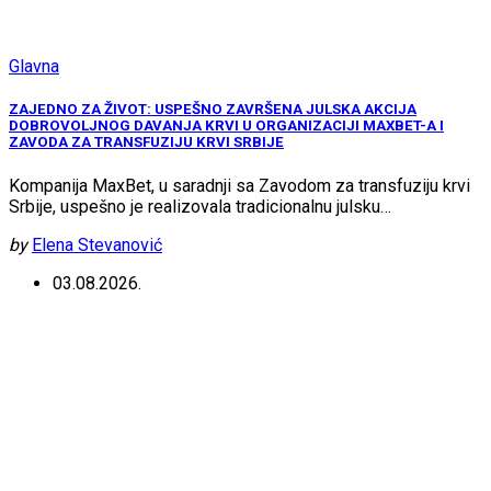
Glavna
ZAJEDNO ZA ŽIVOT: USPEŠNO ZAVRŠENA JULSKA AKCIJA
DOBROVOLJNOG DAVANJA KRVI U ORGANIZACIJI MAXBET-A I
ZAVODA ZA TRANSFUZIJU KRVI SRBIJE
Kompanija MaxBet, u saradnji sa Zavodom za transfuziju krvi
Srbije, uspešno je realizovala tradicionalnu julsku…
by
Elena Stevanović
03.08.2026.