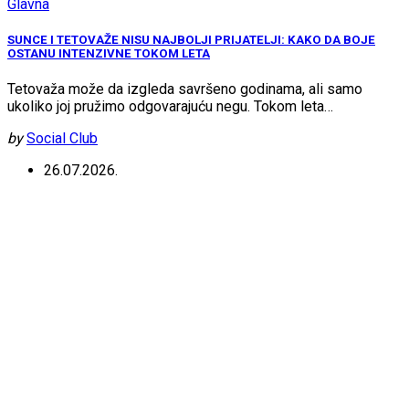
Glavna
SUNCE I TETOVAŽE NISU NAJBOLJI PRIJATELJI: KAKO DA BOJE
OSTANU INTENZIVNE TOKOM LETA
Tetovaža može da izgleda savršeno godinama, ali samo
ukoliko joj pružimo odgovarajuću negu. Tokom leta…
by
Social Club
26.07.2026.