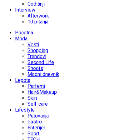
Godišnji
Interview
Afterwork
10 pitanja
Početna
Moda
Vesti
Shopping
Trendovi
Second Life
Shoots
Modni dnevnik
Lepota
Parfemi
Hair&Makeup
Skin
Self-care
Lifestyle
Putovanja
Gastro
Enterijer
Sport
TECH