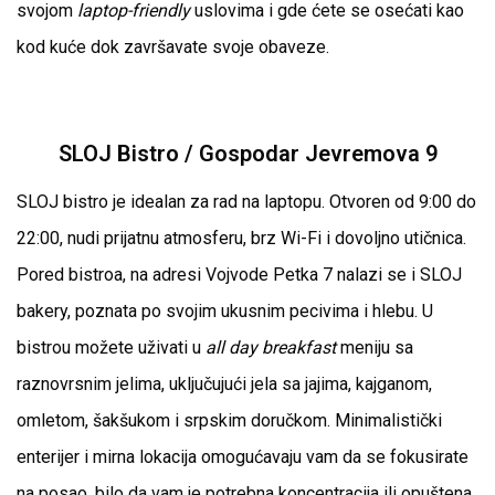
svojom
laptop-friendly
uslovima i gde ćete se osećati kao
kod kuće dok završavate svoje obaveze.
SLOJ Bistro / Gospodar Jevremova 9
SLOJ bistro je idealan za rad na laptopu. Otvoren od 9:00 do
22:00, nudi prijatnu atmosferu, brz Wi-Fi i dovoljno utičnica.
Pored bistroa, na adresi Vojvode Petka 7 nalazi se i SLOJ
bakery, poznata po svojim ukusnim pecivima i hlebu. U
bistrou možete uživati u
all day breakfast
meniju sa
raznovrsnim jelima, uključujući jela sa jajima, kajganom,
omletom, šakšukom i srpskim doručkom. Minimalistički
enterijer i mirna lokacija omogućavaju vam da se fokusirate
na posao, bilo da vam je potrebna koncentracija ili opuštena