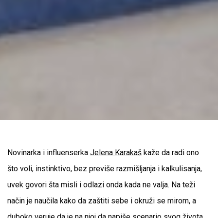
Novinarka i influenserka
Jelena Karakaš
kaže da radi ono
što voli, instinktivo, bez previše razmišljanja i kalkulisanja,
uvek govori šta misli i odlazi onda kada ne valja. Na teži
način je naučila kako da zaštiti sebe i okruži se mirom, a
duboko veruje da je na njoj da napiše scenario svog života.