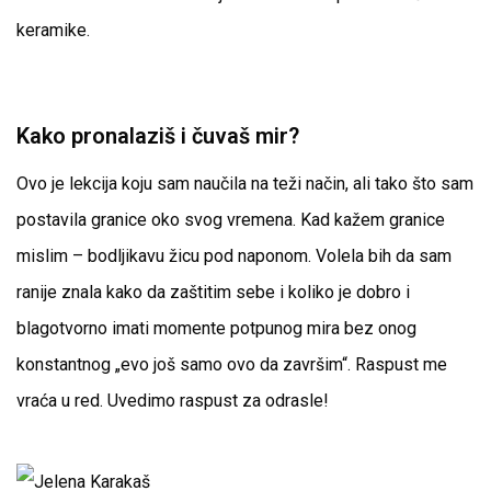
keramike.
Kako pronalaziš i čuvaš mir?
Ovo je lekcija koju sam naučila na teži način, ali tako što sam
postavila granice oko svog vremena. Kad kažem granice
mislim – bodljikavu žicu pod naponom. Volela bih da sam
ranije znala kako da zaštitim sebe i koliko je dobro i
blagotvorno imati momente potpunog mira bez onog
konstantnog „evo još samo ovo da završim“. Raspust me
vraća u red. Uvedimo raspust za odrasle!