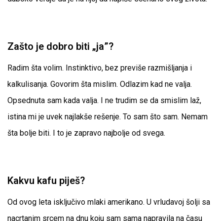
Zašto je dobro biti „ja”?
Radim šta volim. Instinktivo, bez previše razmišljanja i
kalkulisanja. Govorim šta mislim. Odlazim kad ne valja.
Opsednuta sam kada valja. I ne trudim se da smislim laž,
istina mi je uvek najlakše rešenje. To sam što sam. Nemam
šta bolje biti. I to je zapravo najbolje od svega.
Kakvu kafu piješ?
Od ovog leta isključivo mlaki amerikano. U vrludavoj šolji sa
nacrtanim srcem na dnu koju sam sama napravila na času