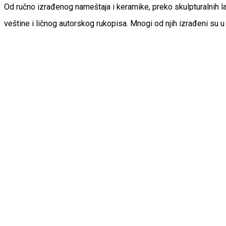
Od ručno izrađenog nameštaja i keramike, preko skulpturalnih lam
veštine i ličnog autorskog rukopisa. Mnogi od njih izrađeni su 