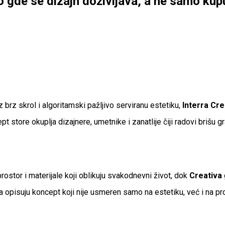
 gde se dizajn doživljava, a ne samo kup
brz skrol i algoritamski pažljivo serviranu estetiku,
Interra Cre
ept store okuplja dizajnere, umetnike i zanatlije čiji radovi briš
prostor i materijale koji oblikuju svakodnevni život, dok
Creativa
ma opisuju koncept koji nije usmeren samo na estetiku, već i na 