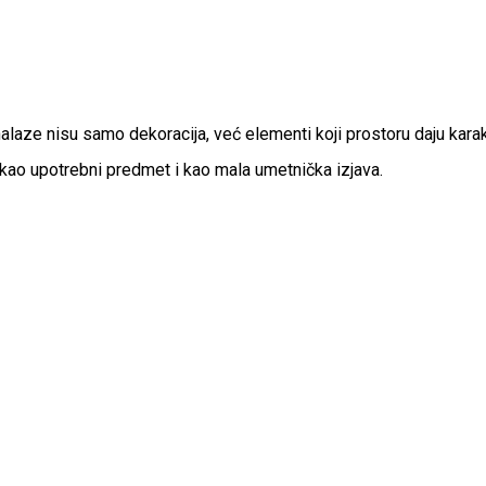
aze nisu samo dekoracija, već elementi koji prostoru daju karakt
 kao upotrebni predmet i kao mala umetnička izjava.