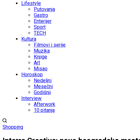
Lifestyle
Putovanja
Gastro
Enterijer
Sport
TECH
Kultura
Filmovi i serije
Muzika
Knjige
Art
Misao
Horoskop
Nedeljni
Mesečni
Godišnji
Interview
Afterwork
10 pitanja
Shopping