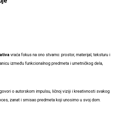
uje
ativa
vraća fokus na ono stvarno: prostor, materijal, teksturu i
u granicu između funkcionalnog predmeta i umetničkog dela,
govori o autorskom impulsu, ličnoj viziji i kreativnosti svakog
proces, zanat i smisao predmeta koji unosimo u svoj dom.