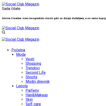
Sada čitate
Interra Creativa: novo beogradsko mesto gde se dizajn doživljava, a ne samo kupu
Početna
Moda
Vesti
Shopping
Trendovi
Second Life
Shoots
Modni dnevnik
Lepota
Parfemi
Hair&Makeup
Skin
Self-care