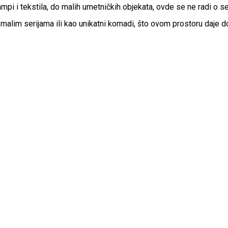
pi i tekstila, do malih umetničkih objekata, ovde se ne radi o ser
u malim serijama ili kao unikatni komadi, što ovom prostoru daje 