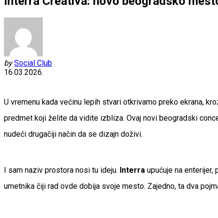
Interra Creativa: novo beogradsko mesto
by
Social Club
16.03.2026.
U vremenu kada većinu lepih stvari otkrivamo preko ekrana, kroz 
predmet koji želite da vidite izbliza. Ovaj novi beogradski conc
nudeći drugačiji način da se dizajn doživi.
I sam naziv prostora nosi tu ideju.
Interra
upućuje na enterijer, 
umetnika čiji rad ovde dobija svoje mesto. Zajedno, ta dva poj