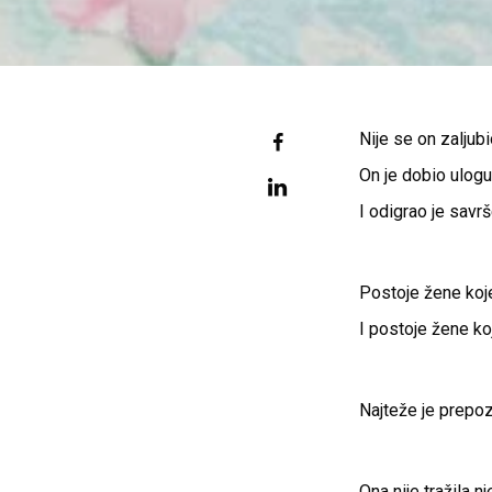
Nije se on zaljubi
On je dobio ulogu
I odigrao je savr
Postoje žene koje
I postoje žene ko
Najteže je prepoz
Ona nije tražila nj