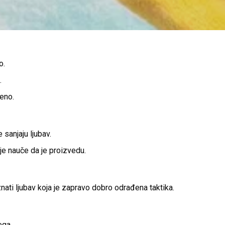
o.
.
šeno.
 sanjaju ljubav.
je nauče da je proizvedu.
nati ljubav koja je zapravo dobro odrađena taktika.
ega.