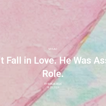
MISAO
t Fall in Love. He Was A
Role.
BY
SANJA DELIĆ
18.03.2026.