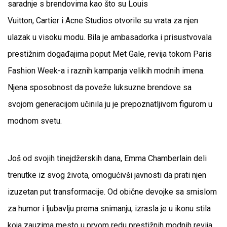
saradnje s brendovima kao što su Louis
Vuitton, Cartier i Acne Studios otvorile su vrata za njen
ulazak u visoku modu. Bila je ambasadorka i prisustvovala
prestižnim događajima poput Met Gale, revija tokom Paris
Fashion Week-a i raznih kampanja velikih modnih imena.
Njena sposobnost da poveže luksuzne brendove sa
svojom generacijom učinila ju je prepoznatljivom figurom u
modnom svetu.
Još od svojih tinejdžerskih dana, Emma Chamberlain deli
trenutke iz svog života, omogućivši javnosti da prati njen
izuzetan put transformacije. Od obične devojke sa smislom
za humor i ljubavlju prema snimanju, izrasla je u ikonu stila
koja zauzima mesto u prvom redu prestižnih modnih revija.