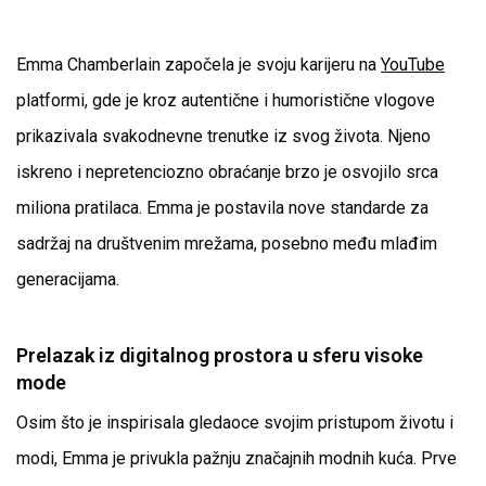
Emma Chamberlain započela je svoju karijeru na
YouTube
platformi, gde je kroz autentične i humoristične vlogove
prikazivala svakodnevne trenutke iz svog života. Njeno
iskreno i nepretenciozno obraćanje brzo je osvojilo srca
miliona pratilaca. Emma je postavila nove standarde za
sadržaj na društvenim mrežama, posebno među mlađim
generacijama.
Prelazak iz digitalnog prostora u sferu visoke
mode
Osim što je inspirisala gledaoce svojim pristupom životu i
modi, Emma je privukla pažnju značajnih modnih kuća. Prve