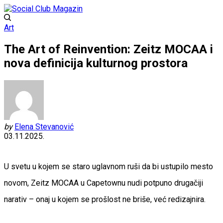
Art
The Art of Reinvention: Zeitz MOCAA i
nova definicija kulturnog prostora
by
Elena Stevanović
03.11.2025.
U svetu u kojem se staro uglavnom ruši da bi ustupilo mesto
novom, Zeitz MOCAA u Capetownu nudi potpuno drugačiji
narativ – onaj u kojem se prošlost ne briše, već redizajnira.