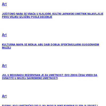
Art
JOŠITOMO NARA SE VRAĆA U NJUJORK: KULTNI JAPANSKI UMETNIK NAJAVLJUJE
PRVU VELIKU IZLOŽBU POSLE DECENIJE
Art
KULTURNA MAPA SE MENJA: ABU DABI DOBIJA SPEKTAKULARNI GUGGENHEIM
MUZEJ
Art
JUL U BEOGRADU REZERVISAN JE ZA UMETNOST: EVO ZBOG ČEGA VREDI DA
SVRATITE U MUZEJ SAVREMENE UMETNOSTI
Art
FUDBAL KAO UMETNIČKO DELO: NAJNOVIJA NIKE KAMPANJU SPAJA SPORT I