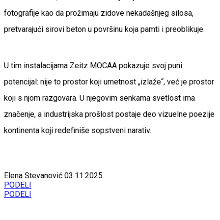
fotografije kao da prožimaju zidove nekadašnjeg silosa,
pretvarajući sirovi beton u površinu koja pamti i preoblikuje.
U tim instalacijama Zeitz MOCAA pokazuje svoj puni
potencijal: nije to prostor koji umetnost „izlaže“, već je prostor
koji s njom razgovara. U njegovim senkama svetlost ima
značenje, a industrijska prošlost postaje deo vizuelne poezije
kontinenta koji redefiniše sopstveni narativ.
Elena Stevanović
03.11.2025.
PODELI
PODELI