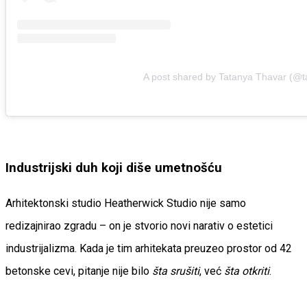
A post shared by Tatanya Thavar (@t
Industrijski duh koji diše umetnošću
Arhitektonski studio Heatherwick Studio nije samo
redizajnirao zgradu – on je stvorio novi narativ o estetici
industrijalizma. Kada je tim arhitekata preuzeo prostor od 42
betonske cevi, pitanje nije bilo
šta srušiti
, već
šta otkriti
.