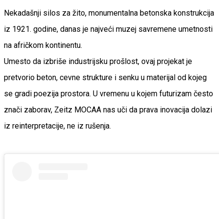
Nekadašnji silos za žito, monumentalna betonska konstrukcija
iz 1921. godine, danas je najveći muzej savremene umetnosti
na afričkom kontinentu.
Umesto da izbriše industrijsku prošlost, ovaj projekat je
pretvorio beton, cevne strukture i senku u materijal od kojeg
se gradi poezija prostora. U vremenu u kojem futurizam često
znači zaborav, Zeitz MOCAA nas uči da prava inovacija dolazi
iz reinterpretacije, ne iz rušenja.