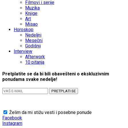
Filmovi i serije
Muzika
Knjige
Art
Misao
Horoskop
Nedeljni
Mesečni
Godišnji
Interview
Afterwork
10 pitanja
Pretplatite se da bi bili obavešteni o ekskluzivnim
ponudama svake nedelje!
PRETPLATI SE
Želim da mi stižu vesti i posebne ponude
Facebook
Instagram