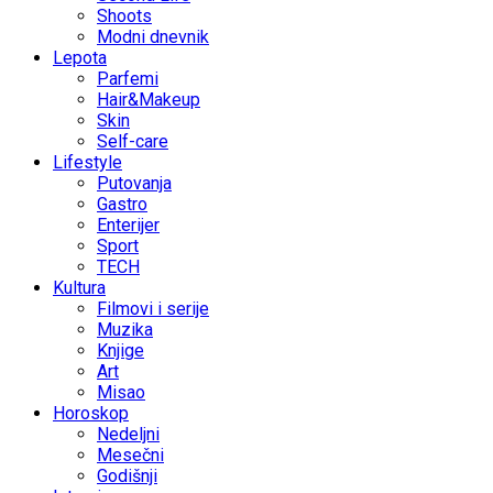
Shoots
Modni dnevnik
Lepota
Parfemi
Hair&Makeup
Skin
Self-care
Lifestyle
Putovanja
Gastro
Enterijer
Sport
TECH
Kultura
Filmovi i serije
Muzika
Knjige
Art
Misao
Horoskop
Nedeljni
Mesečni
Godišnji