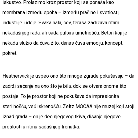
iskustvo. Prolazimo kroz prostor koji se ponaša kao
membrana između epoha – između prašine i svetlosti,
industrije i ideje. Svaka hala, cev, terasa zadržava ritam
nekadašnjeg rada, ali sada pulsira umetnošću. Beton koji je
nekada služio da čuva žito, danas čuva emociju, koncept,
pokret.
Heatherwick je uspeo ono što mnoge zgrade pokušavaju – da
zadrži sećanje na ono što je bila, dok se otvara onome što
postaje. To je prostor koji ne pokušava da impresionira
sterilnošću, već iskrenošću; Zeitz MOCAA nije muzej koji stoji
iznad grada – on je deo njegovog tkiva, disanje njegove
prošlosti u ritmu sadašnjeg trenutka.