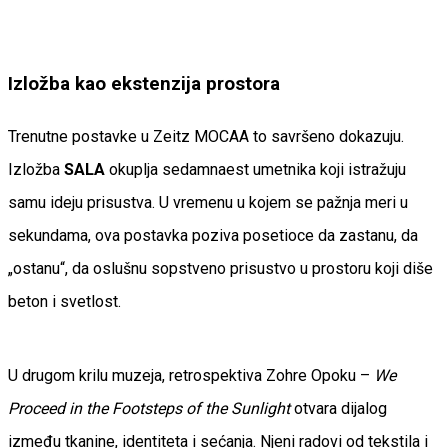
Izložba kao ekstenzija prostora
Trenutne postavke u Zeitz MOCAA to savršeno dokazuju.
Izložba
SALA
okuplja sedamnaest umetnika koji istražuju
samu ideju prisustva. U vremenu u kojem se pažnja meri u
sekundama, ova postavka poziva posetioce da zastanu, da
„ostanu“, da oslušnu sopstveno prisustvo u prostoru koji diše
beton i svetlost.
U drugom krilu muzeja, retrospektiva Zohre Opoku –
We
Proceed in the Footsteps of the Sunlight
otvara dijalog
između tkanine, identiteta i sećanja. Njeni radovi od tekstila i