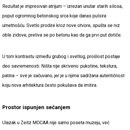
Rezultat je impresivan atrijum – izrezan unutar starih silosa,
poput ogromnog betonskog srca koje danas pulsira
umetnošću. Svetlo prodire kroz nove otvore, spušta se niz
oble zidove, preliva se po betonu kao da ga prvi put dotiče.
U tom kontrastu između grubog i svetlog, prošlost postaje
deo savremenosti. Ništa nije skriveno: pukotine, tekstura,
patina – sve je sačuvano, jer je u njima sadržana autentičnost
koju nova arhitektura često pokušava da imitira.
Prostor ispunjen sećanjem
Ulazak u Zeitz MOCAA nije samo poseta muzeju, već