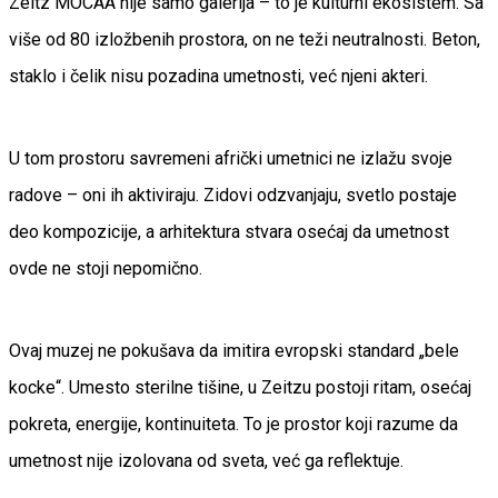
Zeitz MOCAA nije samo galerija – to je kulturni ekosistem. Sa
više od 80 izložbenih prostora, on ne teži neutralnosti. Beton,
staklo i čelik nisu pozadina umetnosti, već njeni akteri.
U tom prostoru savremeni afrički umetnici ne izlažu svoje
radove – oni ih aktiviraju. Zidovi odzvanjaju, svetlo postaje
deo kompozicije, a arhitektura stvara osećaj da umetnost
ovde ne stoji nepomično.
Ovaj muzej ne pokušava da imitira evropski standard „bele
kocke“. Umesto sterilne tišine, u Zeitzu postoji ritam, osećaj
pokreta, energije, kontinuiteta. To je prostor koji razume da
umetnost nije izolovana od sveta, već ga reflektuje.