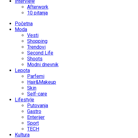
Interview
Afterwork
10 pitanja
Početna
Moda
Vesti
Shopping
Trendovi
Second Life
Shoots
Modni dnevnik
Lepota
Parfemi
Hair&Makeup
Skin
Self-care
Lifestyle
Putovanja
Gastro
Enterijer
Sport
TECH
Kultura