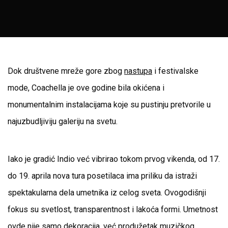
Dok društvene mreže gore zbog
nastupa
i festivalske
mode, Coachella je ove godine bila okićena i
monumentalnim instalacijama koje su pustinju pretvorile u
najuzbudljiviju galeriju na svetu.
Iako je gradić Indio već vibrirao tokom prvog vikenda, od 17.
do 19. aprila nova tura posetilaca ima priliku da istraži
spektakularna dela umetnika iz celog sveta. Ovogodišnji
fokus su svetlost, transparentnost i lakoća formi. Umetnost
ovde nije samo dekoracija, već produžetak muzičkog