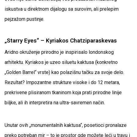
iskustva u direktnom dijalogu sa surovim, ali prelepim
pejzažom pustinje.
„Starry Eyes“ – Kyriakos Chatziparaskevas
Aridno okruženje prirodno je inspirisalo londonskog
arhitektu. Kyriakos je uzeo siluetu kaktusa (konkretno
„Golden Barrel“ vrste) kao polazišnu tačku za svoje delo.
Rezultat? Impozantne strukture visoke i do 12 metara,
prekrivene plisiranom tkaninom koja prati prirodne linije
biljke, ali ih interpretira na ultra-savremen način.
Unutar ovih „monumentalnih kaktusa“, posetioci pronalaze
preko potreban mir – to je prostor gde možete leći u travu i