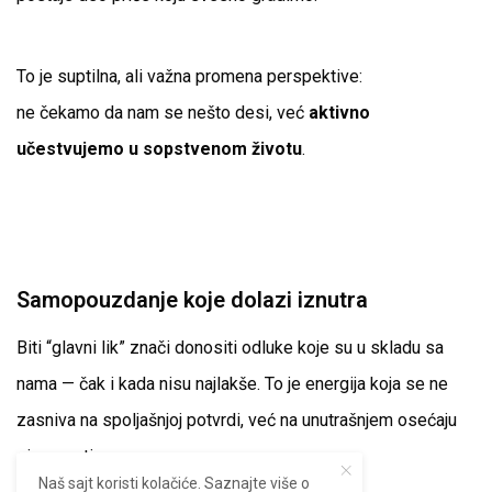
To je suptilna, ali važna promena perspektive:
ne čekamo da nam se nešto desi, već
aktivno
učestvujemo u sopstvenom životu
.
Samopouzdanje koje dolazi iznutra
Biti “glavni lik” znači donositi odluke koje su u skladu sa
nama — čak i kada nisu najlakše. To je energija koja se ne
zasniva na spoljašnjoj potvrdi, već na unutrašnjem osećaju
sigurnosti.
Naš sajt koristi kolačiće. Saznajte više o