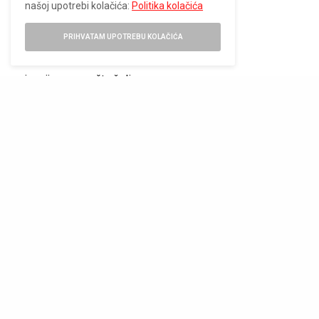
našoj upotrebi kolačića:
Politika kolačića
Kada živimo iz te pozicije:
PRIHVATAM UPOTREBU KOLAČIĆA
jasnije znamo šta želimo
lakše postavljamo granice
prestajemo da se izvinjavamo za sopstvene izbore
To nije glasno samopouzdanje — to je tiha sigurnost koja se
vidi u načinu na koji hodamo kroz dan.
Stil kao produžetak energije
“Main character energy” ima i svoju vizuelnu dimenziju. Nije