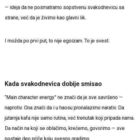
— ideja da ne posmatramo sopstvenu svakodnevicu sa
strane, već da je živimo kao glavni lik.
I možda po prvi put, to nije egoizam. To je svest.
Kada svakodnevica dobije smisao
“Main character energy” ne znači da je sve savršeno —
naprotiv. Ona znači da i u haosu pronalazimo narativ. Da
jutarnja kafa nije samo rutina, već trenutak koji pripada nama.
Da način na koji se oblačimo, krećemo, govorimo — sve
postaje deo priče koju svesno gradimo.