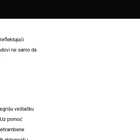
reflektujući
rendovi ne samo da
.
tegrišu veštačku
a. Uz pomoć
 prehrambene
h aktivnosti i