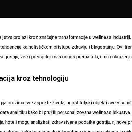
eljstva prolazi kroz značajne transformacije u wellness industriji, 
 tendencije ka holističkom pristupu zdravlju i blagostanju. Ovi t
a gostiju, već i preispituju naš odnos prema telu, umu i okruženju
acija kroz tehnologiju
gija prožima sve aspekte života, ugostiteljski objekti sve više in
ig data analitiku kako bi pružili personalizovana wellness iskustv
ja, hoteli mogu analizirati zdravstvene podatke gostiju, njihove
ivo stresa, kako bi osmislili prilagođene programe ishrane, fizički