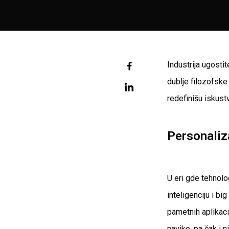
Industrija ugostit
dublje filozofske
redefinišu iskustv
Personaliz
U eri gde tehnolo
inteligenciju i b
pametnih aplikaci
navike, pa čak i n