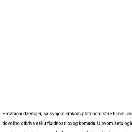
Prozračni džemper, sa svojom krhkom pletenom strukturom, čvrsto
dovoljno otkriva etiku fluidnosti ovog komada. U ovom setu ogl