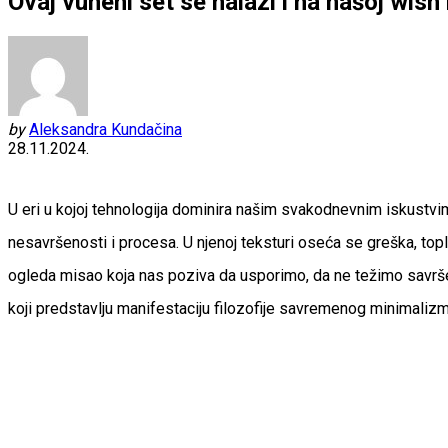
Ovaj vuneni set se nalazi i na našoj wish l
by
Aleksandra Kundačina
28.11.2024.
U eri u kojoj tehnologija dominira našim svakodnevnim iskustvima
nesavršenosti i procesa. U njenoj teksturi oseća se greška, topli
ogleda misao koja nas poziva da usporimo, da ne težimo savrše
koji predstavlju manifestaciju filozofije savremenog minimalizm