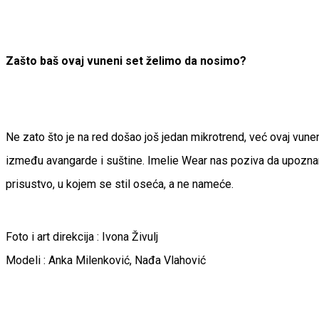
Zašto baš ovaj vuneni set želimo da nosimo?
Ne zato što je na red došao još jedan mikrotrend, već ovaj vu
između avangarde i suštine. Imelie Wear nas poziva da upoznamo
prisustvo, u kojem se stil oseća, a ne nameće.
Foto i art direkcija : Ivona Živulj
Modeli : Anka Milenković, Nađa Vlahović