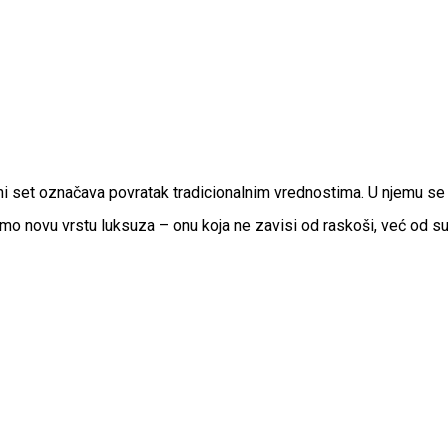
neni set označava povratak tradicionalnim vrednostima. U njemu s
 novu vrstu luksuza – onu koja ne zavisi od raskoši, već od suš