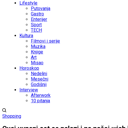
Lifestyle
Putovanja
Gastro
Enterijer
Sport
TECH
Kultura
Filmovi i serije
Muzika
Knjige
Art
Misao
Horoskop
Nedeljni
Mesečni
Godišnji
Interview
Afterwork
10 pitanja
Shopping