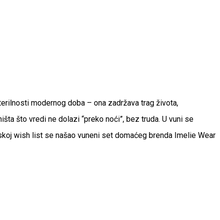
sterilnosti modernog doba – ona zadržava trag života,
išta što vredi ne dolazi “preko noći”, bez truda. U vuni se
skoj wish list se našao vuneni set domaćeg brenda Imelie Wear