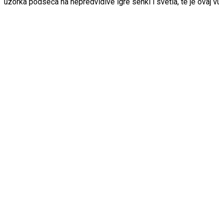
uzorka podseća na nepredvidive igre senki i svetla, te je ovaj v