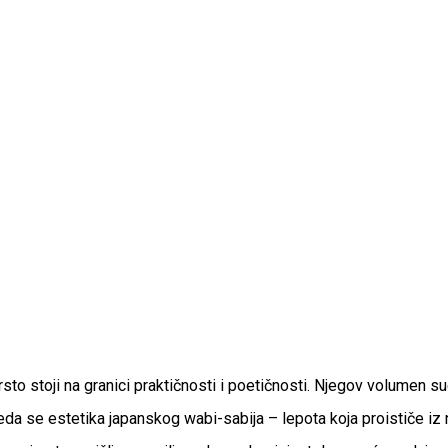
 stoji na granici praktičnosti i poetičnosti. Njegov volumen suge
eda se estetika japanskog wabi-sabija – lepota koja proističe i