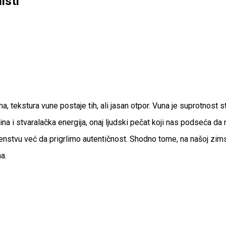
isti
, tekstura vune postaje tih, ali jasan otpor. Vuna je suprotnost 
na i stvaralačka energija, onaj ljudski pečat koji nas podseća da n
nstvu već da prigrlimo autentičnost. Shodno tome, na našoj zim
a.