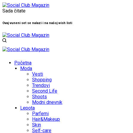
Sada čitate
Ovaj vuneni set se nalazi i na našoj wish listi
Početna
Moda
Vesti
Shopping
Trendovi
Second Life
Shoots
Modni dnevnik
Lepota
Parfemi
Hair&Makeup
Skin
Self-care