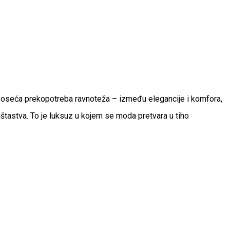
e oseća prekopotreba ravnoteža – između elegancije i komfora,
tastva. To je luksuz u kojem se moda pretvara u tiho