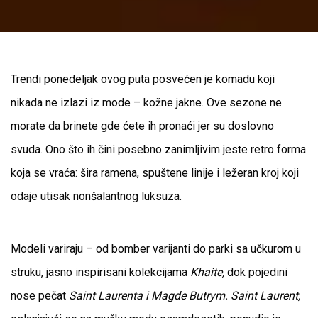
Trendi ponedeljak ovog puta posvećen je komadu koji
nikada ne izlazi iz mode – kožne jakne. Ove sezone ne
morate da brinete gde ćete ih pronaći jer su doslovno
svuda. Ono što ih čini posebno zanimljivim jeste retro forma
koja se vraća: šira ramena, spuštene linije i ležeran kroj koji
odaje utisak nonšalantnog luksuza.
Modeli variraju – od bomber varijanti do parki sa učkurom u
struku, jasno inspirisani kolekcijama
Khaite,
dok pojedini
nose pečat
Saint Laurenta i Magde Butrym. Saint Laurent,