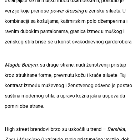
oslanjajući se na mušku modu osamdesetih, ponudio je
verzije koje prenose
power dressing
u žensku siluetu. U
kombinaciji sa košuljama, kašmirskim polo džemperima i
ravnim dubokim pantalonama, granica između muškog i
ženskog stila briše se u korist svakodnevnog garderobera.
Magda Butrym,
sa druge strane, nudi ženstveniji pristup
kroz strukirane forme, prevrnutu kožu i kraće siluete. Taj
kontrast između muževnog i ženstvenog odavno je postao
suština modernog stila, a upravo kožna jakna uspeva da
pomiri obe strane.
High street brendovi brzo su uskočili u trend –
Bershka,
Zara i Massimo Dutti
nude svoje pristupačne verzije, dok