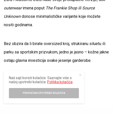
outerwear
imena poput
The Frankie Shop ili Source
Unknown
donose minimalističke varijante koje možete
nositi godinama.
Bez obzira da li birate oversized kroj, strukiranu siluetu ili
parku sa sportskim prizvukom, jedno je jasno – kožne jakne
ostaju glavna investicija svake jesenje garderobe.
Naš sajt koristi kolačiće. Saznajte više o
našoj upotrebi kolačića:
Politika kolačića
BERSHKA
PRIHVATAM UPOTREBU KOLAČIĆA
ZARA