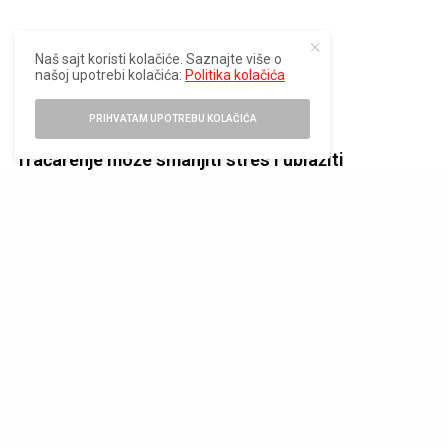
Naš sajt koristi kolačiće. Saznajte više o
našoj upotrebi kolačića:
Politika kolačića
PRIHVATAM UPOTREBU KOLAČIĆA
Tračarenje može smanjiti stres i ublažiti
anksioznost
Tračarenje može biti moćan način za emocionalno
oslobađanje, jer pruža priliku da podelimo svoja osećanja u
sigurnom okruženju s osobama od poverenja. Kada
razgovarate o stresnim ili frustrirajućim situacijama s
prijateljem ili kolegom, vi izbacujete nagomilane emocije,
što smanjuje tenziju. Ovaj proces može pomoći u smanjenju
osećaja stresa i
anksioznosti
, jer deljenje problema često