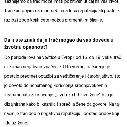
saznajemo da trač može imati pozitivan uticaj na vaš život.
Trač kao pojam sam po sebi ima lošu reputaciju ali postoje
razlozi zbog kojih ćete možda promeniti mišljenje.
Da li ste znali da je trač mogao da vas dovede u
životnu opasnost?
Do perioda lova na veštice u Evropi, od 16. do 18. veka, trač
nije imao negativno značenje. U to vreme, tračarenje je
postalo predmet optužbi za veštičarenje i čarobnjaštvo, što
je dovelo do nehumanog korišćenja srednjovekovnih
instrumenata za mučenje. „Uzda za brbljive žene“ bila je
dizajnirana kako bi kaznila i sprečila žene da govore. Na taj
način je trač dobio negativnu reputaciju i postao pridev koji
ide uz žene.