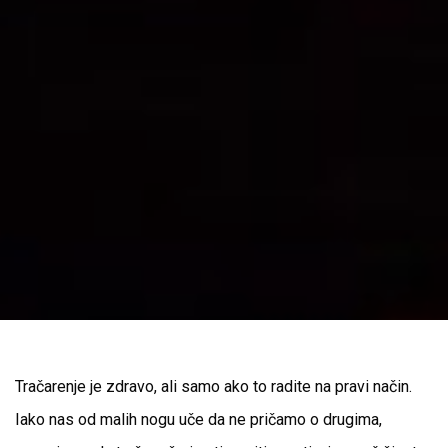
Tračarenje je zdravo, ali samo ako to radite na pravi način.
Iako nas od malih nogu uče da ne pričamo o drugima,