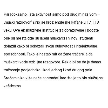
Paradoksalno, ista aktivnost samo pod drugim nazivom –
„muški razgovor“ širio se kroz engleske kafane u 17. i 18.
veku. Ove ekskluzivne institucije za obrazovane i bogate
bile su mesta gde su učeni muškarci i njihovi studenti
dolazili kako bi pokazali svoju duhovitost i intelektualne
sposobnosti. Tako je nastao mit da žene tračare, a da
muškarci vode ozbiljne razgovore. Reklo bi se da je danas
tračarenje podjednako i kod jednog i kod drugog pola.
Srećom niko više neće nastradati kao što je to bio slučaj sa
vešticama.