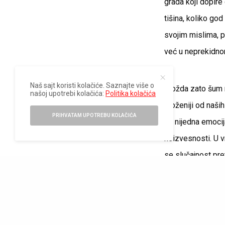
grada koji dopire
tišina, koliko go
svojim mislima, pr
već u neprekidno
Naš sajt koristi kolačiće. Saznajte više o
Možda zato šum ne
našoj upotrebi kolačića:
Politika kolačića
složeniji od naši
PRIHVATAM UPOTREBU KOLAČIĆA
da nijedna emocij
neizvesnosti. U
se slučajnost pre
LILU SHOES cipele