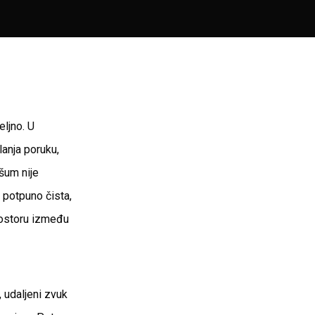
ljno. U
anja poruku,
šum nije
 potpuno čista,
prostoru između
, udaljeni zvuk