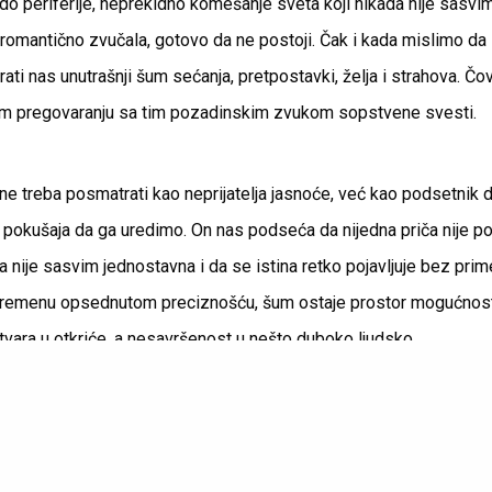
 do periferije, neprekidno komešanje sveta koji nikada nije sasvi
d romantično zvučala, gotovo da ne postoji. Čak i kada mislimo d
ati nas unutrašnji šum sećanja, pretpostavki, želja i strahova. Čove
m pregovaranju sa tim pozadinskim zvukom sopstvene svesti.
 treba posmatrati kao neprijatelja jasnoće, već kao podsetnik d
h pokušaja da ga uredimo. On nas podseća da nijedna priča nije po
a nije sasvim jednostavna i da se istina retko pojavljuje bez pri
 vremenu opsednutom preciznošću, šum ostaje prostor mogućnos
tvara u otkriće, a nesavršenost u nešto duboko ljudsko.
ZARA majica
JUDITH LEIDER taš