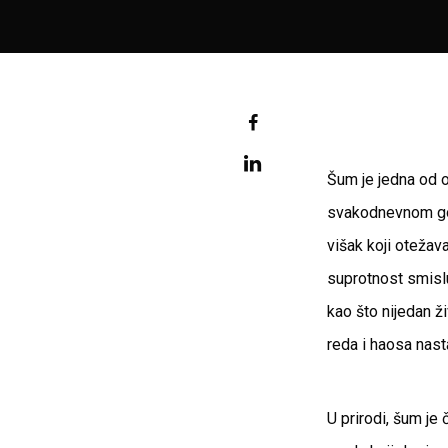
Šum je jedna od o
svakodnevnom govo
višak koji otežav
suprotnost smislu
kao što nijedan ž
reda i haosa nas
U prirodi, šum je 