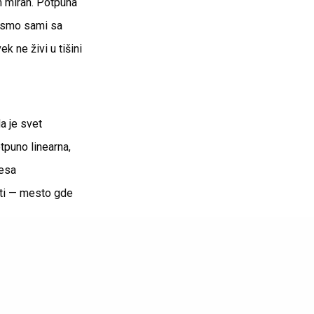
m miran. Potpuna
a smo sami sa
k ne živi u tišini
a je svet
tpuno linearna,
mesa
ti — mesto gde
nica