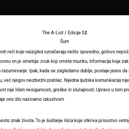
The A-List / Edicija 5
2
Šum
nih reči koje naizgled označavaju nešto sporedno, gotovo nepože
ru on je smetnja: zvuk koji ometa muziku, informacija koja zakl
a razumevanje. Ipak, kada se zagledamo dublje, postaje jasno da 
, već njegov neizbežni pratilac. Nijedna ljudska komunikacija nije
ivot nije lišen nesigurnosti, greške ili slučajnosti. Upravo u tom 
taje ono što nazivamo iskustvom.
često znak života. To je šuštanje lišća koje otkriva prisustvo vetra