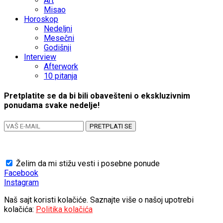
Art
Misao
Horoskop
Nedeljni
Mesečni
Godišnji
Interview
Afterwork
10 pitanja
Pretplatite se da bi bili obavešteni o ekskluzivnim
ponudama svake nedelje!
PRETPLATI SE
Želim da mi stižu vesti i posebne ponude
Facebook
Instagram
Naš sajt koristi kolačiće. Saznajte više o našoj upotrebi
kolačića:
Politika kolačića