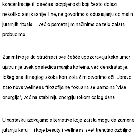
koncentracije ili osećaja iscrpljenosti koji često dolazi
nekoliko sati kasnije. I ne, ne govorimo o odustajanju od malih
jutarnjih rituala — već o pametnijim načinima da telo zaista
probudimo.
Zanimljivo je da stručnjaci sve češće upozoravaju kako umor
ujutru nije uvek posledica manjka kofeina, već dehidratacije,
lošeg sna ili naglog skoka kortizola čim otvorimo oči. Upravo
zato nova wellness filozofija ne fokusira se samo na “više
energije”, već na stabilniju energiju tokom celog dana.
U nastavku izdvajamo alternative koje zaista mogu da zamene
jutarnju kafu — i koje beauty i wellness svet trenutno ozbiljno