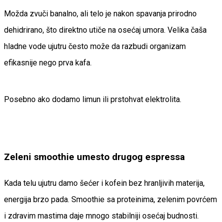
Možda zvuči banalno, ali telo je nakon spavanja prirodno
dehidrirano, što direktno utiče na osećaj umora. Velika čaša
hladne vode ujutru često može da razbudi organizam
efikasnije nego prva kafa.
Posebno ako dodamo limun ili prstohvat elektrolita.
Zeleni smoothie umesto drugog espressa
Kada telu ujutru damo šećer i kofein bez hranljivih materija,
energija brzo pada. Smoothie sa proteinima, zelenim povrćem
i zdravim mastima daje mnogo stabilniji osećaj budnosti.