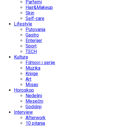
Parfemi
Hair&Makeup
Skin
Self-care
Lifestyle
Putovanja
Gastro
Enterijer
Sport
TECH
Kultura
Filmovi i serije
Muzika
Knjige
Art
Misao
Horoskop
Nedeljni
Mesečni
Godišnji
Interview
Afterwork
10 pitanja