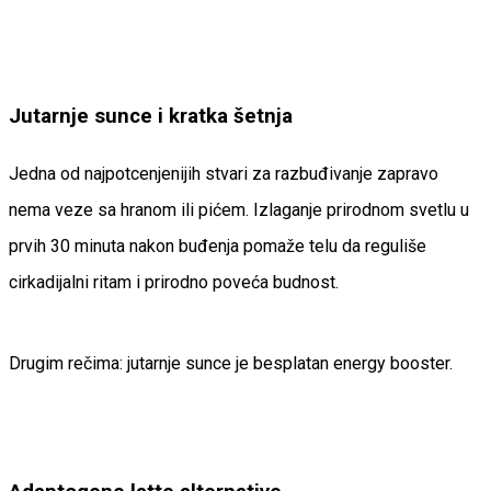
Jutarnje sunce i kratka šetnja
Jedna od najpotcenjenijih stvari za razbuđivanje zapravo
nema veze sa hranom ili pićem. Izlaganje prirodnom svetlu u
prvih 30 minuta nakon buđenja pomaže telu da reguliše
cirkadijalni ritam i prirodno poveća budnost.
Drugim rečima: jutarnje sunce je besplatan energy booster.