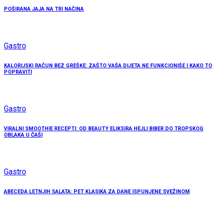
POŠIRANA JAJA NA TRI NAČINA
Gastro
KALORIJSKI RAČUN BEZ GREŠKE: ZAŠTO VAŠA DIJETA NE FUNKCIONIŠE I KAKO TO
POPRAVITI
Gastro
VIRALNI SMOOTHIE RECEPTI: OD BEAUTY ELIKSIRA HEJLI BIBER DO TROPSKOG
OBLAKA U ČAŠI
Gastro
ABECEDA LETNJIH SALATA: PET KLASIKA ZA DANE ISPUNJENE SVEŽINOM