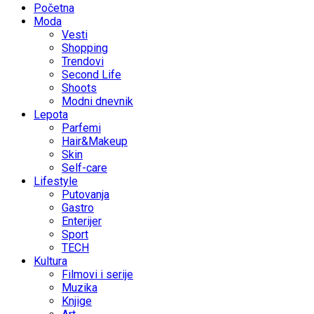
Početna
Moda
Vesti
Shopping
Trendovi
Second Life
Shoots
Modni dnevnik
Lepota
Parfemi
Hair&Makeup
Skin
Self-care
Lifestyle
Putovanja
Gastro
Enterijer
Sport
TECH
Kultura
Filmovi i serije
Muzika
Knjige