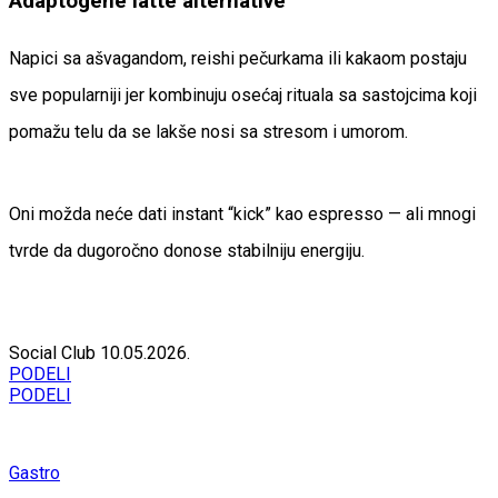
Adaptogene latte alternative
Napici sa ašvagandom, reishi pečurkama ili kakaom postaju
sve popularniji jer kombinuju osećaj rituala sa sastojcima koji
pomažu telu da se lakše nosi sa stresom i umorom.
Oni možda neće dati instant “kick” kao espresso — ali mnogi
tvrde da dugoročno donose stabilniju energiju.
Social Club
10.05.2026.
PODELI
PODELI
Gastro