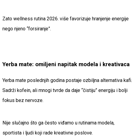
Zato wellness rutina 2026. više favorizuje hranjenje energije
nego njeno “forsiranje”.
Yerba mate: omiljeni napitak modela i kreativaca
Yerba mate poslednjih godina postaje ozbiljna alternativa kafi.
Sadrži kofein, ali mnogi tvrde da daje “čistiju” energiju i bolji
fokus bez nervoze.
Nije slučajno što ga često viđamo u rutinama modela,
sportista i ljudi koji rade kreativne poslove.