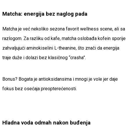
Matcha: energija bez naglog pada
Matcha je već nekoliko sezona favorit wellness scene, ali sa
razlogom. Za razliku od kafe, matcha oslobađa kofein sporije
zahvaljujući aminokiselini L-theanine, što znači da energija
traje duže i dolazi bez klasičnog “crasha”.
Bonus? Bogata je antioksidansima i mnogi je vole jer daje
fokus bez osećaja preopterećenosti.
Hladna voda odmah nakon buđenja