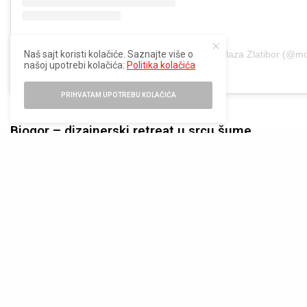
Naš sajt koristi kolačiće. Saznajte više o
A post shared by Mona Plaza Zlatibor (@mo
našoj upotrebi kolačića:
Politika kolačića
PRIHVATAM UPOTREBU KOLAČIĆA
Biogor – dizajnerski retreat u srcu šume
Divčibare su tiše, intimnije i često potcenjene, a Biogor je
dokaz koliko taj pejzaž može da ponudi kada se spoji sa
savremenim dizajnom. Objekat je uklopljen u prirodu, sa
dominantnim drvetom i velikim staklenim površinama koje
brišu granicu između enterijera i šume. Spa zona je
fokusirana na kvalitet, ne na kvantitet: bazen sa pogledom,
sauna, relax prostor i tretmani koji prate koncept sporijeg,