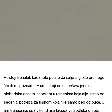
Postoji trenutak kada telo počne da šalje signale pre nego
što ih mi priznamo – umor koji se ne rešava jednim
slobodnim danom, napetost u ramenima koja nije samo od
sedenja, potreba za tišinom koja nije samo beg od buke. U
tim trenucima, spa vikend nije luksuz već odluka o sebi.