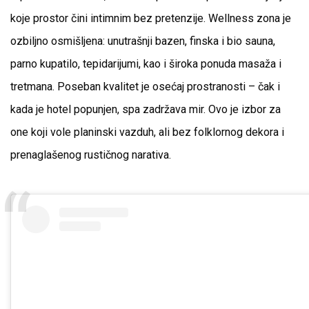
koje prostor čini intimnim bez pretenzije. Wellness zona je
ozbiljno osmišljena: unutrašnji bazen, finska i bio sauna,
parno kupatilo, tepidarijumi, kao i široka ponuda masaža i
tretmana. Poseban kvalitet je osećaj prostranosti – čak i
kada je hotel popunjen, spa zadržava mir. Ovo je izbor za
one koji vole planinski vazduh, ali bez folklornog dekora i
prenaglašenog rustičnog narativa.