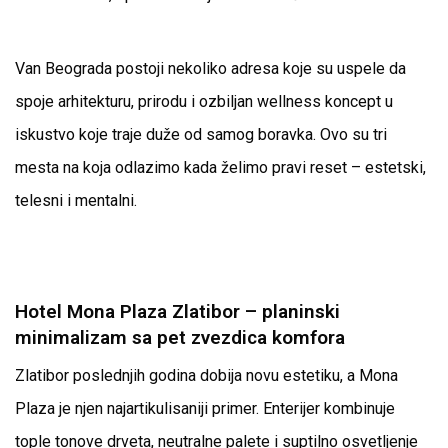
Van Beograda postoji nekoliko adresa koje su uspele da
spoje arhitekturu, prirodu i ozbiljan wellness koncept u
iskustvo koje traje duže od samog boravka. Ovo su tri
mesta na koja odlazimo kada želimo pravi reset – estetski,
telesni i mentalni.
Hotel Mona Plaza Zlatibor – planinski
minimalizam sa pet zvezdica komfora
Zlatibor poslednjih godina dobija novu estetiku, a Mona
Plaza je njen najartikulisaniji primer. Enterijer kombinuje
tople tonove drveta, neutralne palete i suptilno osvetljenje