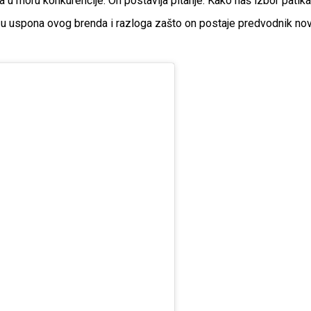
 moru konkurencije. On postavlja pitanje: Kako naš izbor patika 
uspona ovog brenda i razloga zašto on postaje predvodnik nove e