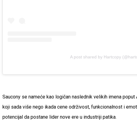
A post shared by Hartcopy (@hart
Saucony se nameće kao logičan naslednik velikih imena poput 
koji sada više nego ikada cene održivost, funkcionalnost i e
potencijal da postane lider nove ere u industriji patika.