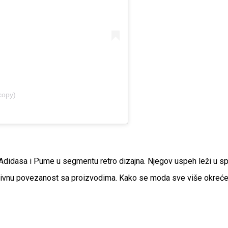
copy)
Adidasa i Pume u segmentu retro dizajna. Njegov uspeh leži u sp
motivnu povezanost sa proizvodima. Kako se moda sve više okreć