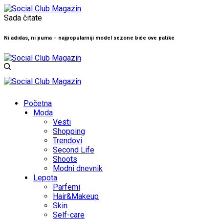
Sada čitate
Ni adidas, ni puma – najpopularniji model sezone biće ove patike
Početna
Moda
Vesti
Shopping
Trendovi
Second Life
Shoots
Modni dnevnik
Lepota
Parfemi
Hair&Makeup
Skin
Self-care