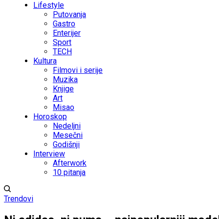
Lifestyle
Putovanja
Gastro
Enterijer
Sport
TECH
Kultura
Filmovi i serije
Muzika
Knjige
Art
Misao
Horoskop
Nedeljni
Mesečni
Godišnji
Interview
Afterwork
10 pitanja
Trendovi