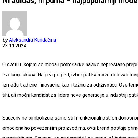
Ni adidas, ni puma – najpopularniji mode
by
Aleksandra Kundačina
23.11.2024.
U svetu u kojem se moda i potrošačke navike neprestano prepli
evolucije ukusa. Na prvi pogled, izbor patika može delovati trivi
između tradicije i inovacije, kao i težnju za održivošću. Ove te
tihi, ali moćni kandidat za lidera nove generacije u industriji pati
Saucony ne simbolizuje samo stil i funkcionalnost; on donosi pro
emocionalno povezanijim proizvodima, ovaj brend postaje primer