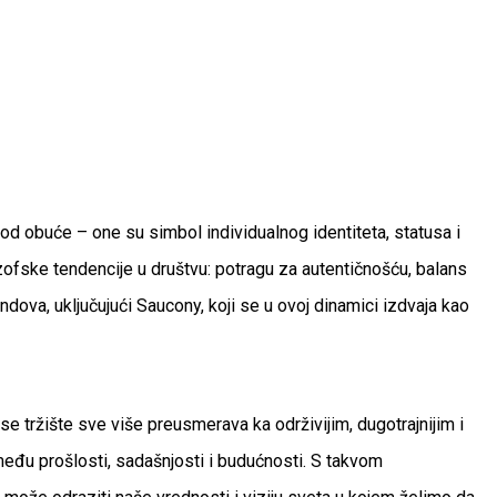
 obuće – one su simbol individualnog identiteta, statusa i
lozofske tendencije u društvu: potragu za autentičnošću, balans
ndova, uključujući Saucony, koji se u ovoj dinamici izdvaja kao
e tržište sve više preusmerava ka održivijim, dugotrajnijim i
eđu prošlosti, sadašnjosti i budućnosti. S takvom