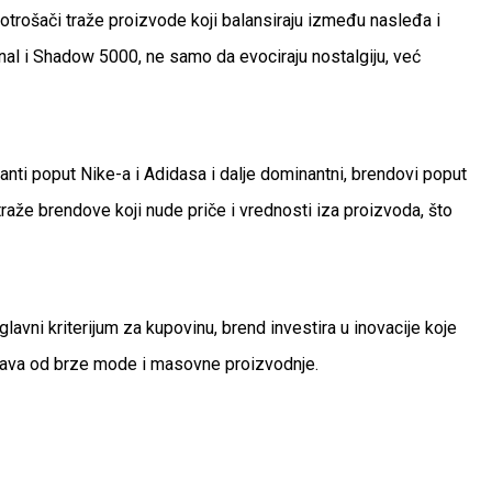
otrošači traže proizvode koji balansiraju između nasleđa i
nal i Shadow 5000, ne samo da evociraju nostalgiju, već
iganti poput Nike-a i Adidasa i dalje dominantni, brendovi poput
raže brendove koji nude priče i vrednosti iza proizvoda, što
vni kriterijum za kupovinu, brend investira u inovacije koje
daljava od brze mode i masovne proizvodnje.