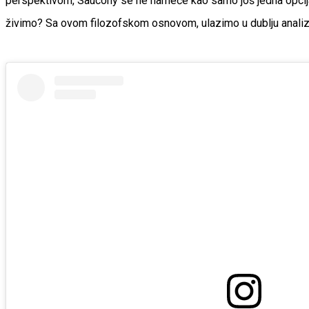
perspektivom, Saucony se ne nameće kao samo još jedna opcija u
živimo? Sa ovom filozofskom osnovom, ulazimo u dublju analizu 