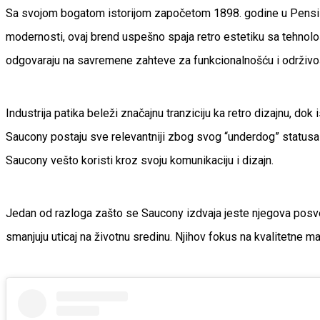
Sa svojom bogatom istorijom započetom 1898. godine u Pensilvan
modernosti, ovaj brend uspešno spaja retro estetiku sa tehnolo
odgovaraju na savremene zahteve za funkcionalnošću i održivo
Industrija patika beleži značajnu tranziciju ka retro dizajnu, do
Saucony postaju sve relevantniji zbog svog “underdog” statusa i
Saucony vešto koristi kroz svoju komunikaciju i dizajn.
Jedan od razloga zašto se Saucony izdvaja jeste njegova posveće
smanjuju uticaj na životnu sredinu. Njihov fokus na kvalitetne m