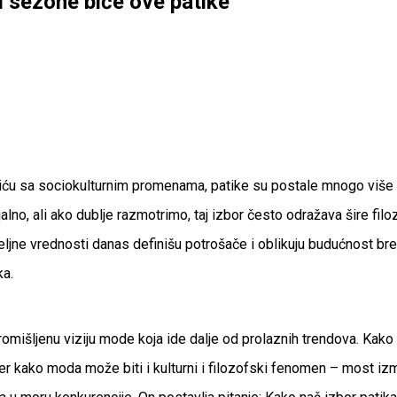
l sezone biće ove patike
ću sa sociokulturnim promenama, patike su postale mnogo više od
jalno, ali ako dublje razmotrimo, taj izbor često odražava šire fi
meljne vrednosti danas definišu potrošače i oblikuju budućnost bre
ka.
mišljenu viziju mode koja ide dalje od prolaznih trendova. Kako s
 kako moda može biti i kulturni i filozofski fenomen – most izm