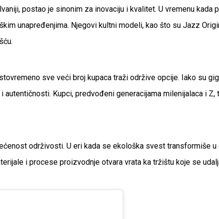
iji, postao je sinonim za inovaciju i kvalitet. U vremenu kada p
škim unapređenjima. Njegovi kultni modeli, kao što su Jazz Origi
šću.
k istovremeno sve veći broj kupaca traži održive opcije. Iako su g
 autentičnosti. Kupci, predvođeni generacijama milenijalaca i Z, t
nost održivosti. U eri kada se ekološka svest transformiše u gla
aterijale i procese proizvodnje otvara vrata ka tržištu koje se u