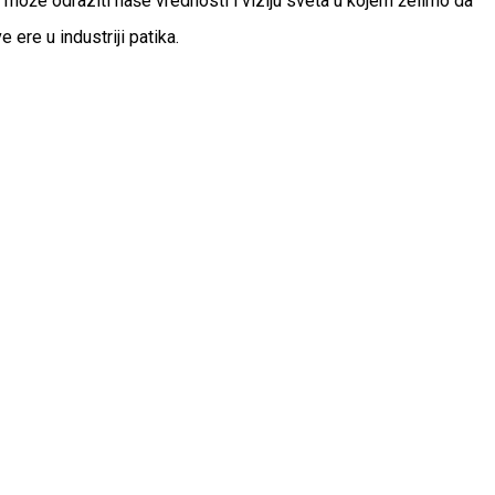
može odraziti naše vrednosti i viziju sveta u kojem želimo da
re u industriji patika.