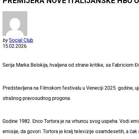
PREMIJERA NOVE ITALIJANSKE HBO O
by
Social Club
15.02.2026.
Serija Marka Belokija, hvaljena od strane kritike, sa Fabriciom Đ
Predstavljena na Filmskom festivalu u Veneciji 2025. godine, uje
strašnog pravosudnog progona.
Godine 1982. Enco Tortora je na vrhuncu svog uspeha. Vodi emis
emisije, da govori. Tortora je kralj televizije osamdesetih, a ča