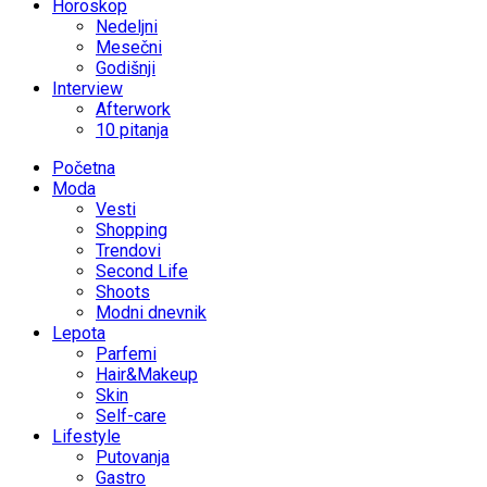
Horoskop
Nedeljni
Mesečni
Godišnji
Interview
Afterwork
10 pitanja
Početna
Moda
Vesti
Shopping
Trendovi
Second Life
Shoots
Modni dnevnik
Lepota
Parfemi
Hair&Makeup
Skin
Self-care
Lifestyle
Putovanja
Gastro