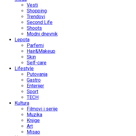
Vesti
Shopping
Trendovi
Second Life
Shoots
Modni dnevnik
Lepota
Parfemi
Hair&Makeup
Skin
Self-care
Lifestyle
Putovanja
Gastro
Enterijer
Sport
TECH
Kultura
Filmovi i serije
Muzika
Knjige
Art
Misao