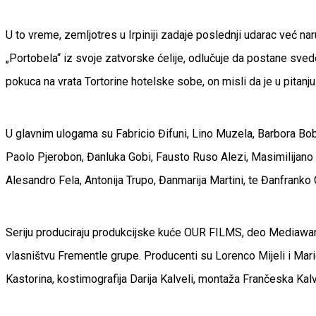
U to vreme, zemljotres u Irpiniji zadaje poslednji udarac već n
„Portobela“ iz svoje zatvorske ćelije, odlučuje da postane sved
pokuca na vrata Tortorine hotelske sobe, on misli da je u pitanj
U glavnim ulogama su Fabricio Đifuni, Lino Muzela, Barbora Bob
Paolo Pjerobon, Đanluka Gobi, Fausto Ruso Alezi, Masimilijano 
Alesandro Fela, Antonija Trupo, Đanmarija Martini, te Đanfranko G
Seriju produciraju produkcijske kuće OUR FILMS, deo Mediawan 
vlasništvu Frementle grupe. Producenti su Lorenco Mijeli i Ma
Kastorina, kostimografija Darija Kalveli, montaža Frančeska Kal