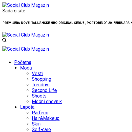
Sada čitate
PREMIJERA NOVE ITALIJANSKE HBO ORIGINAL SERIJE „PORTOBELO“ 20. FEBRUARA
Početna
Moda
Vesti
Shopping
Trendovi
Second Life
Shoots
Modni dnevnik
Lepota
Parfemi
Hair&Makeup
Skin
Self-care