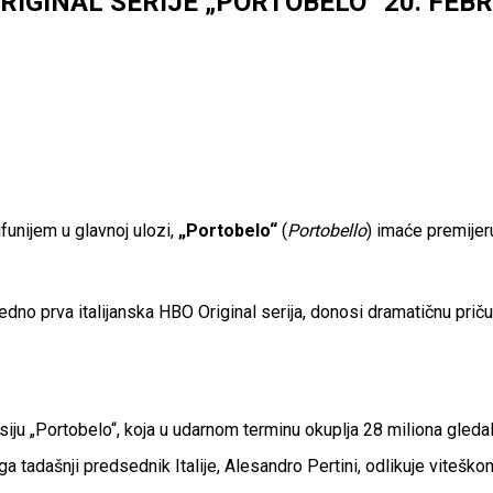
RIGINAL SERIJE „PORTOBELO“ 20. FEB
ifunijem u glavnoj ulozi,
„Portobelo“
(
Portobello
) imaće premije
dno prva italijanska HBO Original serija, donosi dramatičnu priču 
iju „Portobelo“, koja u udarnom terminu okuplja 28 miliona gleda
k ga tadašnji predsednik Italije, Alesandro Pertini, odlikuje vite