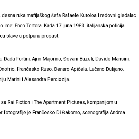
o, desna ruka mafijaškog šefa Rafaele Kutoloa i redovni gledalac
me: Enco Tortora. Kada 17. juna 1983. italijanska policija
unca slave u potpunu propast.
Đada Fortini, Ajrin Majorino, Đovani Buzeli, Davide Mansini,
Onofrio, Frančesko Ruso, Đenaro Apičela, Lučano Đulijano,
iju Marini i Alesandra Perciozija.
 sa Rai Fiction i The Apartment Pictures, kompanijom u
r fotografije je Frančesko Di Đakomo, scenografija Andrea