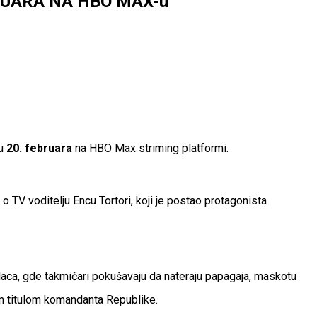
RUARA NA HBO MAX-u
ru
20. februara
na HBO Max striming platformi.
o TV voditelju Encu Tortori, koji je postao protagonista
laca, gde takmičari pokušavaju da nateraju papagaja, maskotu
škom titulom komandanta Republike.