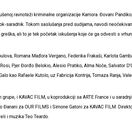
arušenoj ravnoteži kriminalne organizacije Kamora. Đovani Pandik
ok-saradnik. Tokom saslušanja pred sudijama, navodi neočekivano i
u greška, ali to je tek početak iskušenja koje će ga odvesti s vrh
ulova, Romana Mađora Vergano, Federika Frakaši, Karlota Gamba, 
Rosi, Pjer Đorđo Belokio, Alesio Pratiko, Alma Noče, Salvator D’
alo kao Rafaele Kutolo, uz Fabricija Kontrija, Tomaza Ranja, Valer
grupe, i KAVAC FILM, u koprodukciji sa ARTE France i u saradnji
rio Đanani za OUR FILMS i Simone Gatoni za KAVAC FILM. Direkto
veli i muzika Teo Teardo.