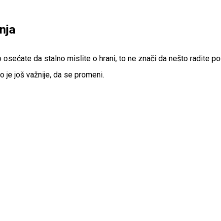
nja
ko osećate da stalno mislite o hrani, to ne znači da nešto radit
o je još važnije, da se promeni.