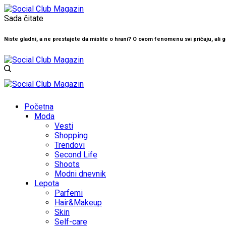
Sada čitate
Niste gladni, a ne prestajete da mislite o hrani? O ovom fenomenu svi pričaju, ali
Početna
Moda
Vesti
Shopping
Trendovi
Second Life
Shoots
Modni dnevnik
Lepota
Parfemi
Hair&Makeup
Skin
Self-care