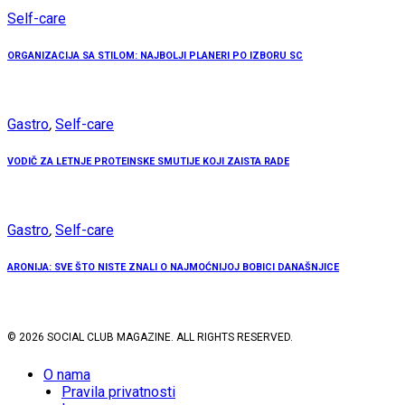
Self-care
ORGANIZACIJA SA STILOM: NAJBOLJI PLANERI PO IZBORU SC
Gastro
,
Self-care
VODIČ ZA LETNJE PROTEINSKE SMUTIJE KOJI ZAISTA RADE
Gastro
,
Self-care
ARONIJA: SVE ŠTO NISTE ZNALI O NAJMOĆNIJOJ BOBICI DANAŠNJICE
© 2026 SOCIAL CLUB MAGAZINE. ALL RIGHTS RESERVED.
O nama
Pravila privatnosti