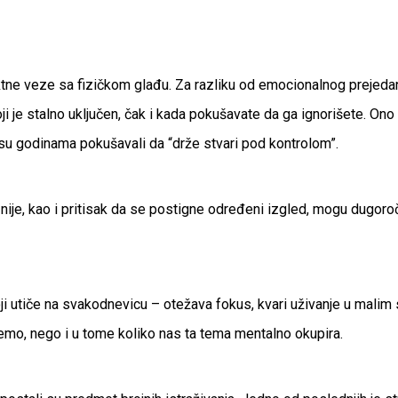
rektne veze sa fizičkom glađu. Za razliku od emocionalnog preje
i je stalno uključen, čak i kada pokušavate da ga ignorišete. Ono
su godinama pokušavali da “drže stvari pod kontrolom”.
 šta nije, kao i pritisak da se postigne određeni izgled, mogu du
ji utiče na svakodnevicu – otežava fokus, kvari uživanje u malim
emo, nego i u tome koliko nas ta tema mentalno okupira.