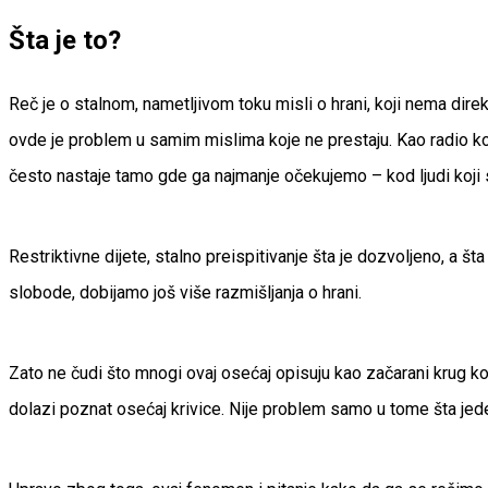
Šta je to?
Reč je o stalnom, nametljivom toku misli o hrani, koji nema di
ovde je problem u samim mislima koje ne prestaju. Kao radio koj
često nastaje tamo gde ga najmanje očekujemo – kod ljudi koji 
Restriktivne dijete, stalno preispitivanje šta je dozvoljeno, a
slobode, dobijamo još više razmišljanja o hrani.
Zato ne čudi što mnogi ovaj osećaj opisuju kao začarani krug ko
dolazi poznat osećaj krivice. Nije problem samo u tome šta jed