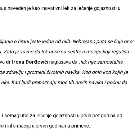
 a naveden je kao inovativni lek za lečenje gojaznosti u
anje o hrani jeste jedna od njih. Nebrojano puta se čuje ono:
. Zato je važno da lek utiče na centre u mozgu koji regulišu
ava
dr Irena Đorđević
i naglašava da
„lek nije samostalno
upa zdravlju i promeni životnih navika. Kod onih kod kojih je
vike. Kad ljudi prepoznaju moć tih novih navika i počnu da
ji, i semaglutid za lečenje gojaznosti u prvih pet godina od
nih informacija u prvim godinama primene.