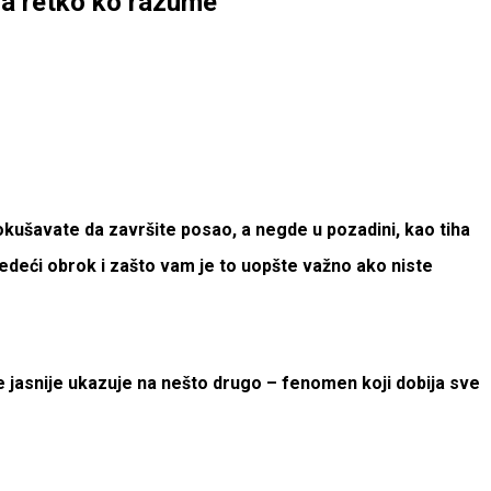
 ga retko ko razume
 pokušavate da završite posao, a negde u pozadini, kao tiha
sledeći obrok i zašto vam je to uopšte važno ako niste
 sve jasnije ukazuje na nešto drugo – fenomen koji
dobija sve