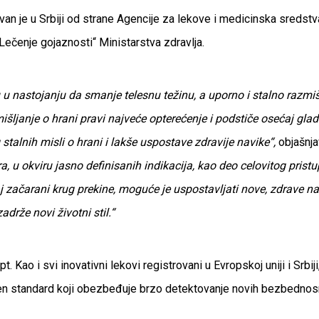
n je u Srbiji od strane Agencije za lekove i medicinska sredstva,
ečenje gojaznosti“ Ministarstva zdravlja.
 nastojanju da smanje telesnu težinu, a uporno i stalno razmišlj
ljanje o hrani pravi najveće opterećenje i podstiče osećaj gladi
g stalnih misli o hrani i lakše uspostave zdravije navike“,
objašnj
a, u okviru jasno definisanih indikacija, kao deo celovitog prist
 začarani krug prekine, moguće je uspostavljati nove, zdrave na
drže novi životni stil.“
pt. Kao i svi inovativni lekovi registrovani u Evropskoj uniji i Srbi
ajen standard koji obezbeđuje brzo detektovanje novih bezbednos