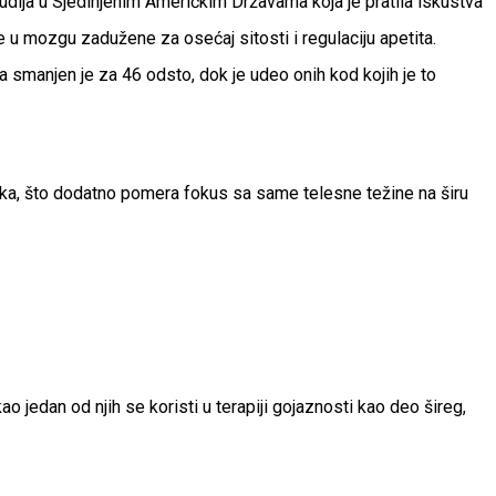
udija u Sjedinjenim Američkim Državama koja je pratila iskustva
e u mozgu zadužene za osećaj sitosti i regulaciju apetita.
na smanjen je za 46 odsto, dok je udeo onih kod kojih je to
vika, što dodatno pomera fokus sa same telesne težine na širu
jedan od njih se koristi u terapiji gojaznosti kao deo šireg,