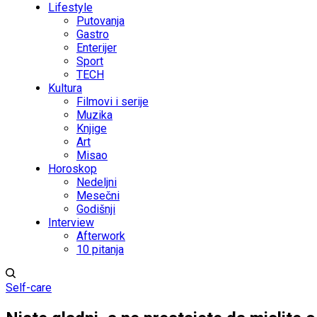
Lifestyle
Putovanja
Gastro
Enterijer
Sport
TECH
Kultura
Filmovi i serije
Muzika
Knjige
Art
Misao
Horoskop
Nedeljni
Mesečni
Godišnji
Interview
Afterwork
10 pitanja
Self-care