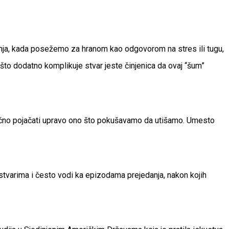
danja, kada posežemo za hranom kao odgovorom na stres ili tugu,
 što dodatno komplikuje stvar jeste činjenica da ovaj “šum”
goročno pojačati upravo ono što pokušavamo da utišamo. Umesto
 stvarima i često vodi ka epizodama prejedanja, nakon kojih