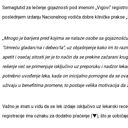
Semaglutid za lečenje gojaznosti pod imenom „Vigovi“ registrova
poslednjem izdanju Nacionalnog vodiča dobre kliničke prakse „L
„
Mnogo je barijera pred kojima se nalaze osobe sa gojaznošću u
“Umreću gladan/na i debeo/la”, uz objašnjenje kako im to razmiš
apetit i osećaj sitosti jer je to način da se prekine začarani kru
rešenje već se primenjuje isključivo uz preporuku i nadzor lekar
potrebno uvođenje leka, kada on inicijalno pomogne da se ovaj
uživaju u benefitima promene, to postaje velika motivacija da za
Važno je imati u vidu da se lek izdaje isključivo uz lekarski rece
registracije ima oznaku za dodatno praćenje (▼), što je uobič