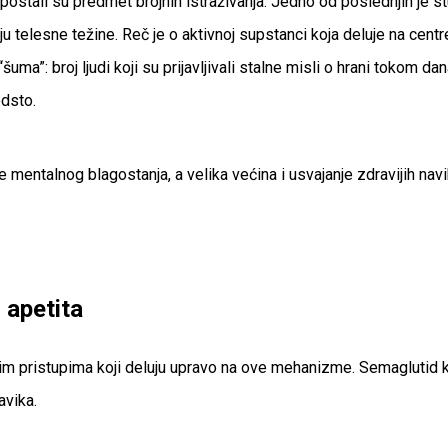
ostali su predmet brojnih istraživanja. Jedno od poslednjih je st
u telesne težine. Reč je o aktivnoj supstanci koja deluje na centr
ma”: broj ljudi koji su prijavljivali stalne misli o hrani tokom da
odsto.
e mentalnog blagostanja, a velika većina i usvajanje zdravijih na
 apetita
 pristupima koji deluju upravo na ove mehanizme. Semaglutid kao 
avika.