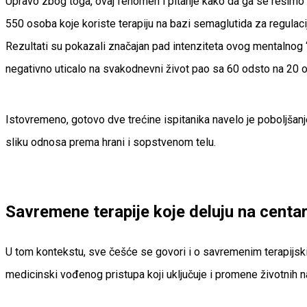
Upravo zbog toga, ovaj fenomen i pitanje kako da ga se rešimo p
550 osoba koje koriste terapiju na bazi semaglutida za regulacij
Rezultati su pokazali značajan pad intenziteta ovog mentalnog “šu
negativno uticalo na svakodnevni život pao sa 60 odsto na 20 
Istovremeno, gotovo dve trećine ispitanika navelo je poboljšanj
sliku odnosa prema hrani i sopstvenom telu.
Savremene terapije koje deluju na centar
U tom kontekstu, sve češće se govori i o savremenim terapijskim
medicinski vođenog pristupa koji uključuje i promene životnih n