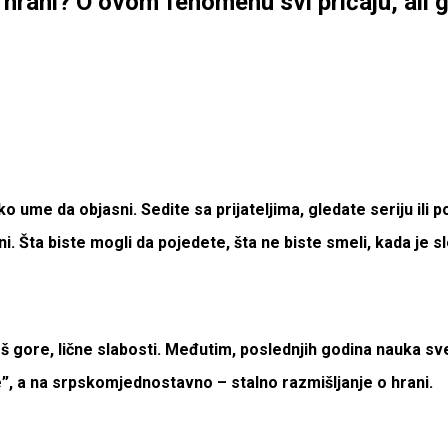
 o hrani? O ovom fenomenu svi pričaju, ali
 ko ume da objasni.
Sedite sa prijateljima, gledate seriju ili
ni. Šta biste mogli da pojedete, šta ne biste smeli, kada je 
i, još gore, lične slabosti. Međutim, poslednjih godina nauka
e”, a na srpskom
jednostavno – stalno razmišljanje o hrani.