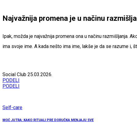
Najvažnija promena je u načinu razmišlja
Ipak, možda je najvažnija promena ona u načinu razmišljanja. A
ima svoje ime. A kada nešto ima ime, lakše je da se razume i, št
Social Club
25.03.2026.
PODELI
PODELI
Self-care
MOĆ JUTRA: KAKO RITUALI PRE DORUČKA MENJAJU SVE