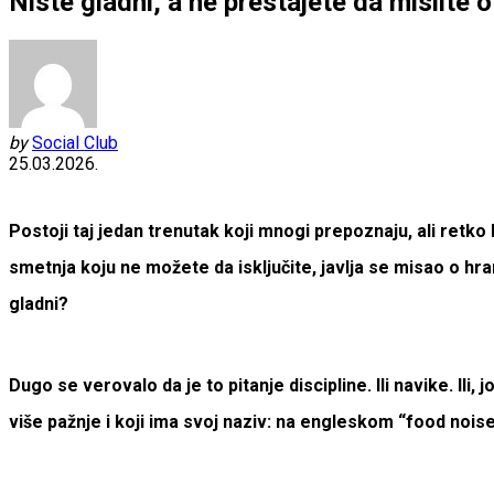
Niste gladni, a ne prestajete da mislite
by
Social Club
25.03.2026.
Postoji taj jedan trenutak koji mnogi prepoznaju, ali retko
smetnja koju ne možete da isključite, javlja se misao o hra
gladni?
Dugo se verovalo da je to pitanje discipline. Ili navike. Il
više pažnje i koji ima svoj naziv: na engleskom “food nois