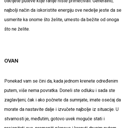
otkrijete puteve koje ranije niste primećivali. Generalno,
najbolji način da iskoristite energiju ove nedelje jeste da se
usmerite ka onome što želite, umesto da bežite od onoga
što ne želite.
OVAN
Ponekad vam se čini da, kada jednom krenete određenim
putem, više nema povratka. Doneli ste odluku i sada ste
zaglavljeni; čak i ako počnete da sumnjate, imate osećaj da
morate da nastavite dalje i izvučete najbolje iz situacije. U
stvarnosti je, međutim, gotovo uvek moguće stati i