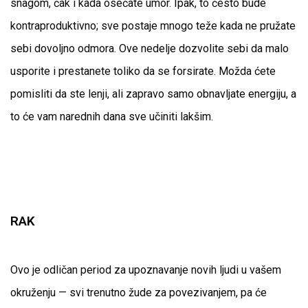
snagom, čak i kada osećate umor. Ipak, to često bude
kontraproduktivno; sve postaje mnogo teže kada ne pružate
sebi dovoljno odmora. Ove nedelje dozvolite sebi da malo
usporite i prestanete toliko da se forsirate. Možda ćete
pomisliti da ste lenji, ali zapravo samo obnavljate energiju, a
to će vam narednih dana sve učiniti lakšim.
RAK
Ovo je odličan period za upoznavanje novih ljudi u vašem
okruženju — svi trenutno žude za povezivanjem, pa će