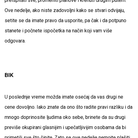
preispitati sve, promeniti planove i krenuti drugim putem.
Ove nedelje, ako niste zadovoljni kako se stvari odvijaju,
setite se da imate pravo da usporite, pa čak i da potpuno
stanete i počnete ispočetka na način koji vam više
odgovara.
BIK
U poslednje vreme možda imate osećaj da vas drugi ne
cene dovoljno. Iako znate da ono što radite pravi razliku i da
mnogo doprinosite ljudima oko sebe, brinete da su drugi
previše okupirani glasnijim i upečatljivijim osobama da bi
primetili sve što činite. Zato se ove nedelje nemojte plašiti