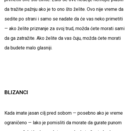
da tražite pažnju ako je to ono što želite. Ovo nije vreme da
sedite po strani i samo se nadate da će vas neko primetiti
— ako želite priznanje za svoj trud, možda ćete morati sami
da ga zatražite. Ako želite da vas čuju, možda ćete morati
da budete malo glasniji.
BLIZANCI
Kada imate jasan cilj pred sobom — posebno ako je vreme
ograničeno — lako je pomisliti da morate da gurate punom