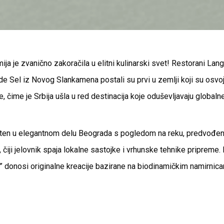
ja je zvanično zakoračila u elitni kulinarski svet! Restorani Lan
de Sel iz Novog Slankamena postali su prvi u zemlji koji su osvoj
, čime je Srbija ušla u red destinacija koje oduševljavaju global
ten u elegantnom delu Beograda s pogledom na reku, predvođen
iji jelovnik spaja lokalne sastojke i vrhunske tehnike pripreme. N
a” donosi originalne kreacije bazirane na biodinamičkim namirni