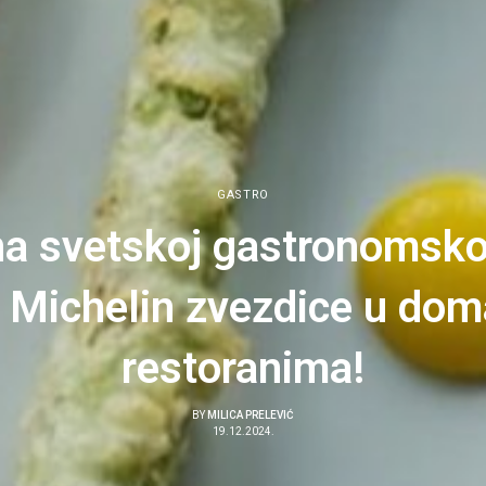
GASTRO
na svetskoj gastronomsko
 Michelin zvezdice u do
restoranima!
BY
MILICA PRELEVIĆ
19.12.2024.