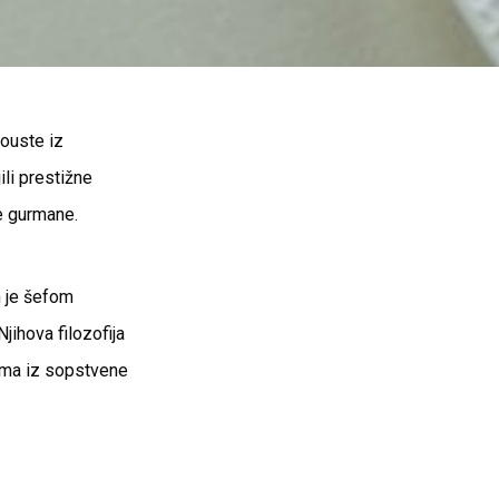
gouste iz
ili prestižne
ne gurmane.
 je šefom
jihova filozofija
cama iz sopstvene