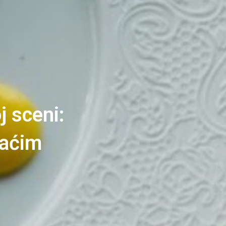
j sceni:
maćim