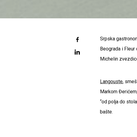
Srpska gastronomi
Beograda i Fleur 
Michelin zvezdice
Langouste
, smeš
Markom Đerićem, č
“od polja do stol
bašte.