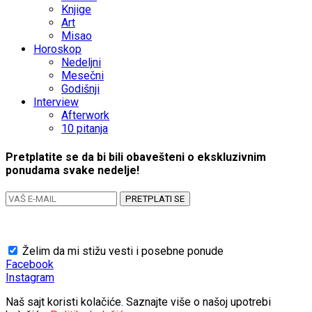
Knjige
Art
Misao
Horoskop
Nedeljni
Mesečni
Godišnji
Interview
Afterwork
10 pitanja
Pretplatite se da bi bili obavešteni o ekskluzivnim
ponudama svake nedelje!
PRETPLATI SE
Želim da mi stižu vesti i posebne ponude
Facebook
Instagram
Naš sajt koristi kolačiće. Saznajte više o našoj upotrebi