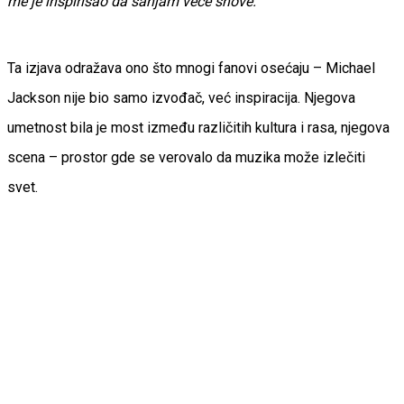
me je inspirisao da sanjam veće snove.“
Ta izjava odražava ono što mnogi fanovi osećaju – Michael
Jackson nije bio samo izvođač, već inspiracija. Njegova
umetnost bila je most između različitih kultura i rasa, njegova
scena – prostor gde se verovalo da muzika može izlečiti
svet.