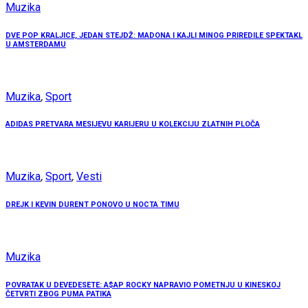
Muzika
DVE POP KRALJICE, JEDAN STEJDŽ: MADONA I KAJLI MINOG PRIREDILE SPEKTAKL
U AMSTERDAMU
Muzika
,
Sport
ADIDAS PRETVARA MESIJEVU KARIJERU U KOLEKCIJU ZLATNIH PLOČA
Muzika
,
Sport
,
Vesti
DREJK I KEVIN DURENT PONOVO U NOCTA TIMU
Muzika
POVRATAK U DEVEDESETE: A$AP ROCKY NAPRAVIO POMETNJU U KINESKOJ
ČETVRTI ZBOG PUMA PATIKA