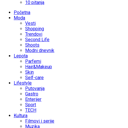
10 pitanja
Početna
Moda
Vesti
Shopping
Trendovi
Second Life
Shoots
Modni dnevnik
Lepota
Parfemi
Hair&Makeup
Skin
Self-care
Lifestyle
Putovanja
Gastro
Enterijer
Sport
TECH
Kultura
Filmovi i serije
Muzika