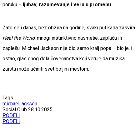
poruku –
ljubav, razumevanje i veru u promenu
.
Zato se i danas, bez obzira na godine, svaki put kada zasvira
Heal the World
, mnogi instinktivno nasmeše, zaplaču ili
zaplešu. Michael Jackson nije bio samo kralj popa – bio je, i
ostao, glas onog dela čovečanstva koji veruje da muzika
zaista može učiniti svet boljim mestom.
Tags
michael jackson
Social Club
28.10.2025.
PODELI
PODELI