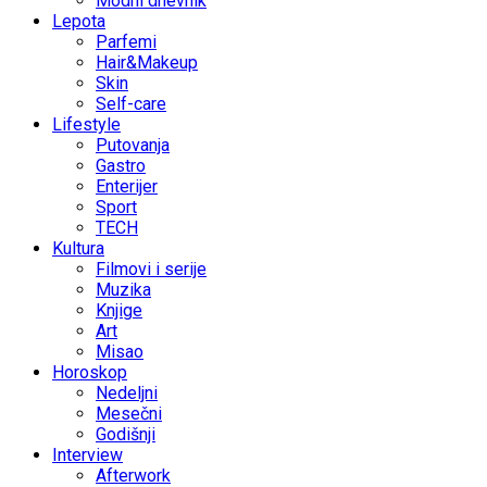
Modni dnevnik
Lepota
Parfemi
Hair&Makeup
Skin
Self-care
Lifestyle
Putovanja
Gastro
Enterijer
Sport
TECH
Kultura
Filmovi i serije
Muzika
Knjige
Art
Misao
Horoskop
Nedeljni
Mesečni
Godišnji
Interview
Afterwork