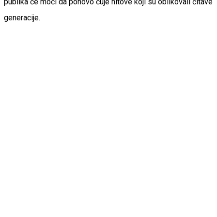
publika će moći da ponovo čuje hitove koji su oblikovali čitave
generacije.