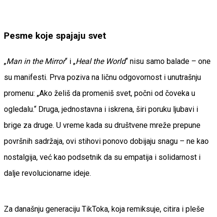
Pesme koje spajaju svet
„
Man in the Mirror
“ i „
Heal the World
“ nisu samo balade – one
su manifesti. Prva poziva na ličnu odgovornost i unutrašnju
promenu: „Ako želiš da promeniš svet, počni od čoveka u
ogledalu.“ Druga, jednostavna i iskrena, širi poruku ljubavi i
brige za druge. U vreme kada su društvene mreže prepune
površnih sadržaja, ovi stihovi ponovo dobijaju snagu – ne kao
nostalgija, već kao podsetnik da su empatija i solidarnost i
dalje revolucionarne ideje.
Za današnju generaciju TikToka, koja remiksuje, citira i pleše