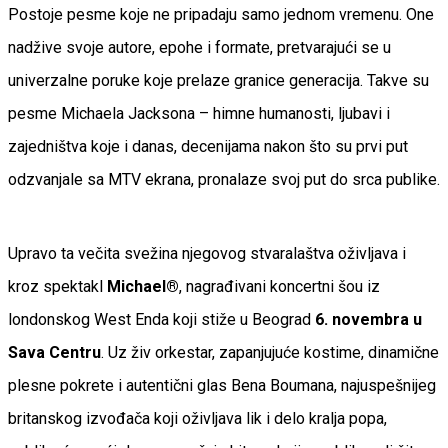
Postoje pesme koje ne pripadaju samo jednom vremenu. One
nadžive svoje autore, epohe i formate, pretvarajući se u
univerzalne poruke koje prelaze granice generacija. Takve su
pesme Michaela Jacksona – himne humanosti, ljubavi i
zajedništva koje i danas, decenijama nakon što su prvi put
odzvanjale sa MTV ekrana, pronalaze svoj put do srca publike.
Upravo ta večita svežina njegovog stvaralaštva oživljava i
kroz spektakl
Michael®
, nagrađivani koncertni šou iz
londonskog West Enda koji stiže u Beograd
6. novembra
u
Sava Centru
. Uz živ orkestar, zapanjujuće kostime, dinamične
plesne pokrete i autentični glas Bena Boumana, najuspešnijeg
britanskog izvođača koji oživljava lik i delo kralja popa,