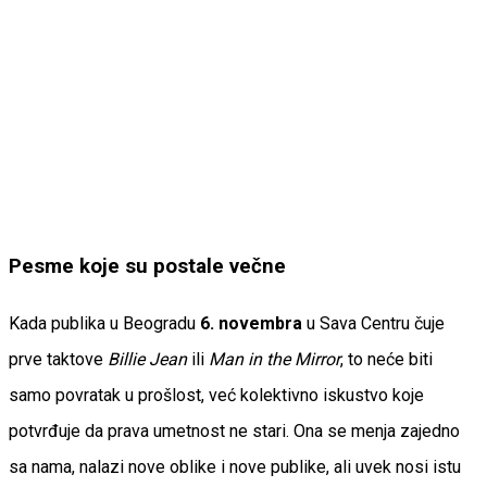
Pesme koje su postale večne
Kada publika u Beogradu
6. novembra
u Sava Centru čuje
prve taktove
Billie Jean
ili
Man in the Mirror
, to neće biti
samo povratak u prošlost, već kolektivno iskustvo koje
potvrđuje da prava umetnost ne stari. Ona se menja zajedno
sa nama, nalazi nove oblike i nove publike, ali uvek nosi istu