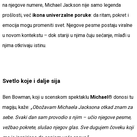
na njegove numere, Michael Jackson nije samo legenda
prošlosti, već
ikona univerzalne poruke
: da ritam, pokret i
emocija mogu promeniti svet. Njegove pesme postaju viralne
u novom kontekstu – dok stariji u njima čuju sećanje, mlađi u
njima otkrivaju istinu.
Svetlo koje i dalje sija
Ben Bowman, koji u scenskom spektaklu
Michael®
donosi tu
magiju, kaže:
„Obožavam Michaela Jacksona otkad znam za
sebe. Svaki dan sam provodio s njim – učio njegove pesme,
vežbao pokrete, slušao njegov glas. Sve dugujem čoveku koji