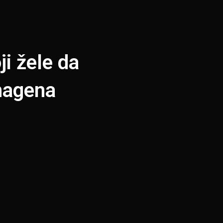
ji žele da
nhagena