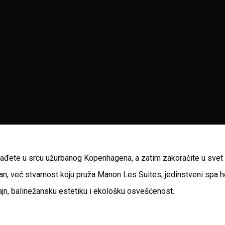
nađete u srcu užurbanog Kopenhagena, a zatim zakoračite u svet 
san, već stvarnost koju pruža Manon Les Suites, jedinstveni spa ho
jn, balinežansku estetiku i ekološku osvešćenost.