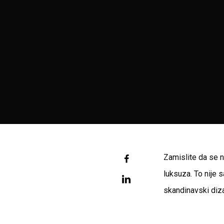
Zamislite da se 
luksuza. To nije 
skandinavski diza