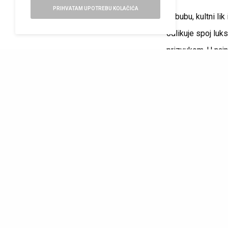
PRIHVATAM UPOTREBU KOLAČIĆA
Labubu, kultni li
odlikuje spoj luk
prizvukom. U najno
doprinose osećaju
kolekcionarski k
komad je ručno i
aksesoara.
Labubu je više od
limitirane serije
fanaticima i kole
po kreacijama koj
nehajno vezala pr