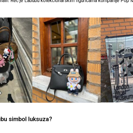
chain. Reč je Labubu kolekcionarskim figuricama kompanije Pop M
ubu simbol luksuza?