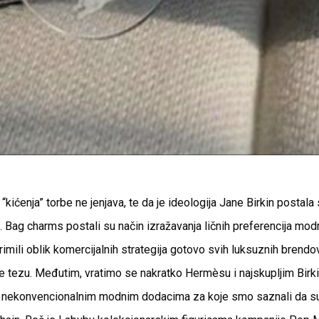
“kićenja” torbe ne jenjava, te da je ideologija Jane Birkin postala
 Bag charms postali su način izražavanja ličnih preferencija mod
rimili oblik komercijalnih strategija gotovo svih luksuznih brendo
e tezu. Međutim, vratimo se nakratko Hermèsu i najskupljim Bir
nekonvencionalnim modnim dodacima za koje smo saznali da su