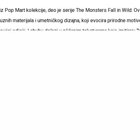
k iz Pop Mart kolekcije, deo je serije The Monsters Fall in Wild. O
suznih materijala i umetničkog dizajna, koji evocira prirodne motiv
vijoj ediciji, Labubu dolazi u plišanim teksturama koje imitiraju “k
 topline. Njihov vizuelni prikaz nadilazi funkcionalnost, te postaj
omad. Ono što Labubu keychain čini posebnim jeste pažnja prema 
zrađen, sa prepoznatljivim elementima zbog kojih uživa status p
 keychaina; on je deo kulture koja spaja ideju elitizma sa pop-e
 i visok kvalitet pozicioniraju ga kao premium proizvod namenjen
kcionarima. Ovi privesci nose prepoznatljiv pečat Pop Mart brenda
e su jednako moderne koliko i sentimentalne. Od trenutka kada je
ivezak za svoju torbu, pa do promišljenosti koju naglašava Labub