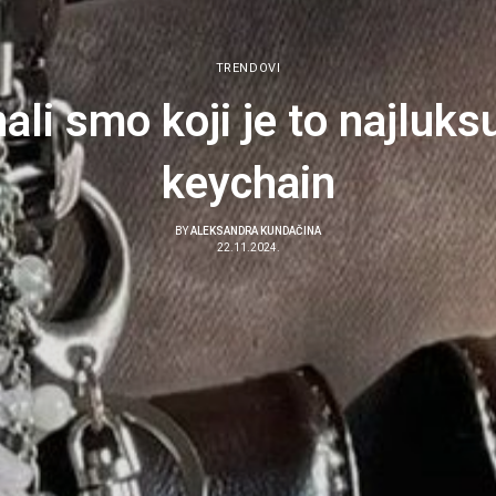
TRENDOVI
ali smo koji je to najluksu
keychain
BY
ALEKSANDRA KUNDAČINA
22.11.2024.