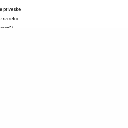
ve priveske
e sa retro
rzno” i
u pravi
detaljima. Svaki
ravog statament
stetikom. Njegove
 modnim
, koji je poznat
 Jane Birkin
u, evolucija bag