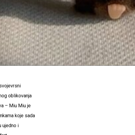
 svojevrsni
nog oblikovanja
va – Miu Miu je
kinkama koje sada
 ujedno i