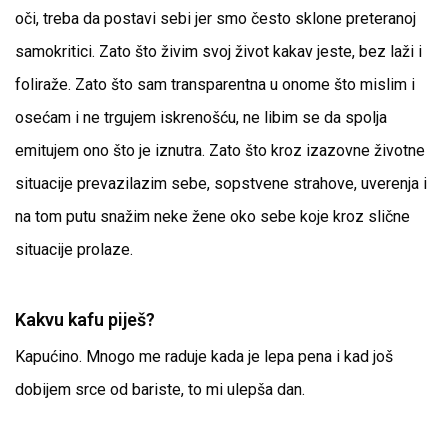
oči, treba da postavi sebi jer smo često sklone preteranoj
samokritici. Zato što živim svoj život kakav jeste, bez laži i
foliraže. Zato što sam transparentna u onome što mislim i
osećam i ne trgujem iskrenošću, ne libim se da spolja
emitujem ono što je iznutra. Zato što kroz izazovne životne
situacije prevazilazim sebe, sopstvene strahove, uverenja i
na tom putu snažim neke žene oko sebe koje kroz slične
situacije prolaze.
Kakvu kafu piješ?
Kapućino. Mnogo me raduje kada je lepa pena i kad još
dobijem srce od bariste, to mi ulepša dan.