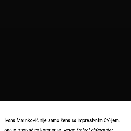
Ivana Marinković nije samo žena sa impresivnim CV-jem,
ona je osnivačica kompanije
Jedan frajer i bidermajer
,