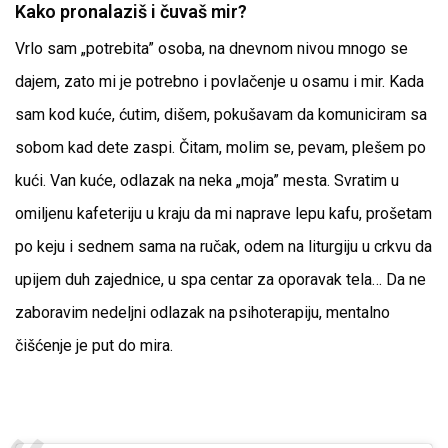
Kako pronalaziš i čuvaš mir?
Vrlo sam „potrebita” osoba, na dnevnom nivou mnogo se
dajem, zato mi je potrebno i povlačenje u osamu i mir. Kada
sam kod kuće, ćutim, dišem, pokušavam da komuniciram sa
sobom kad dete zaspi. Čitam, molim se, pevam, plešem po
kući. Van kuće, odlazak na neka „moja” mesta. Svratim u
omiljenu kafeteriju u kraju da mi naprave lepu kafu, prošetam
po keju i sednem sama na ručak, odem na liturgiju u crkvu da
upijem duh zajednice, u spa centar za oporavak tela… Da ne
zaboravim nedeljni odlazak na psihoterapiju, mentalno
čišćenje je put do mira.