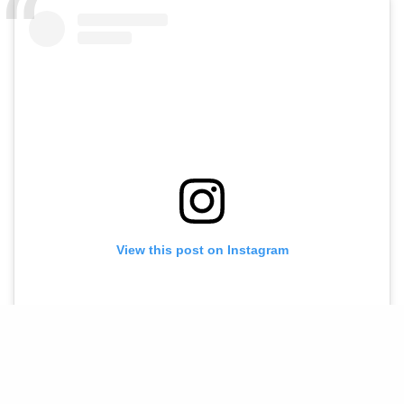
View this post on Instagram
Naš sajt koristi kolačiće. Saznajte više o
našoj upotrebi kolačića:
Politika kolačića
PRIHVATAM UPOTREBU KOLAČIĆA