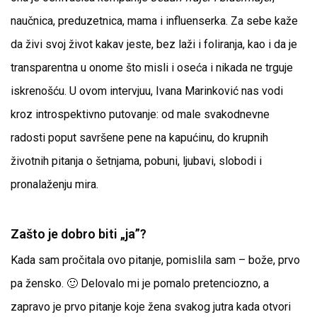
naučnica, preduzetnica, mama i influenserka. Za sebe kaže
da živi svoj život kakav jeste, bez laži i foliranja, kao i da je
transparentna u onome što misli i oseća i nikada ne trguje
iskrenošću. U ovom intervjuu, Ivana Marinković nas vodi
kroz introspektivno putovanje: od male svakodnevne
radosti poput savršene pene na kapućinu, do krupnih
životnih pitanja o šetnjama, pobuni, ljubavi, slobodi i
pronalaženju mira.
Zašto je dobro biti „ja”?
Kada sam pročitala ovo pitanje, pomislila sam – bože, prvo
pa žensko. 🙂 Delovalo mi je pomalo pretenciozno, a
zapravo je prvo pitanje koje žena svakog jutra kada otvori