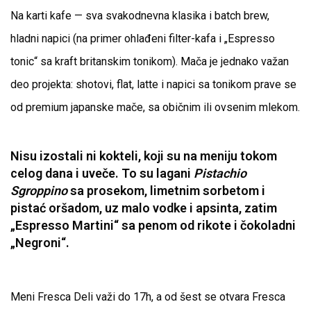
Na karti kafe — sva svakodnevna klasika i batch brew,
hladni napici (na primer ohlađeni filter-kafa i „Espresso
tonic“ sa kraft britanskim tonikom). Mača je jednako važan
deo projekta: shotovi, flat, latte i napici sa tonikom prave se
od premium japanske mače, sa običnim ili ovsenim mlekom.
Nisu izostali ni kokteli, koji su na meniju tokom
celog dana i uveče. To su lagani
Pistachio
Sgroppino
sa prosekom, limetnim sorbetom i
pistać oršadom, uz malo vodke i apsinta, zatim
„Espresso Martini“ sa penom od rikote i čokoladni
„Negroni“.
Meni Fresca Deli važi do 17h, a od šest se otvara Fresca