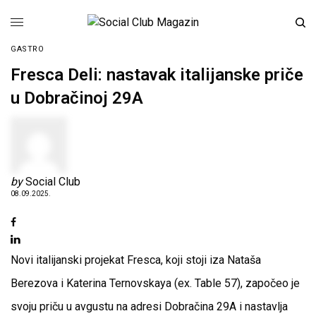
GASTRO
Fresca Deli: nastavak italijanske priče
u Dobračinoj 29A
by
Social Club
08.09.2025.
Novi italijanski projekat Fresca, koji stoji iza Nataša
Berezova i Katerina Ternovskaya (ex. Table 57), započeo je
svoju priču u avgustu na adresi Dobračina 29A i nastavlja