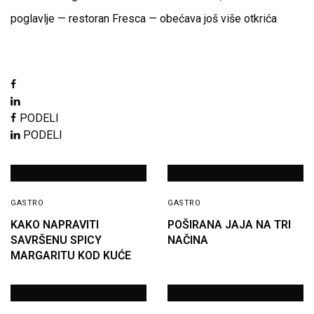
poglavlje — restoran Fresca — obećava još više otkrića
PODELI
PODELI
GASTRO
GASTRO
KAKO NAPRAVITI
POŠIRANA JAJA NA TRI
SAVRŠENU SPICY
NAČINA
MARGARITU KOD KUĆE