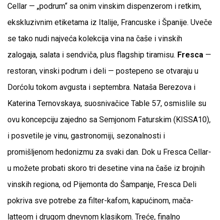
Cellar — „podrum“ sa onim vinskim dispenzerom i retkim,
ekskluzivnim etiketama iz Italije, Francuske i Španije. Uveče
se tako nudi najveća kolekcija vina na čaše i vinskih
zalogaja, salata i sendviča, plus flagship tiramisu.
Fresca
—
restoran, vinski podrum i deli — postepeno se otvaraju u
Dorćolu tokom avgusta i septembra. Nataša Berezova i
Katerina Ternovskaya, suosnivačice Table 57, osmislile su
ovu koncepciju zajedno sa Semjonom Faturskim (KISSA10),
i posvetile je vinu, gastronomiji, sezonalnosti i
promišljenom hedonizmu za svaki dan. Dok u Fresca Cellar-
u možete probati skoro tri desetine vina na čaše iz brojnih
vinskih regiona, od Pijemonta do Šampanje, Fresca Deli
pokriva sve potrebe za filter-kafom, kapućinom, mača-
latteom i drugom dnevnom klasikom. Treće, finalno