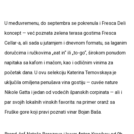
U međuvremenu, do septembra se pokrenula i Fresca Deli
koncept — već poznata zelena terasa gostima
Fresca
Cellar-a
, ali sada u jutarnjem i dnevnom formatu, sa laganim
doručcima i ručkovima „eat in“ ili „to-go“, širokom ponudom
napitaka sa kafom i mačom, kao i odličnim vinima za
početak dana. U ovu selekciju Katerina Ternovskaya je
uključila omiljena penušava vina gostiju — cuvée nature
Nikole Gatta i jedan od vodećih španskih corpinata — ali i
par svojih lokalnih vinskih favorita: na primer oranž sa
Fruške gore koji pravi poznati vinar Bojan Baša.