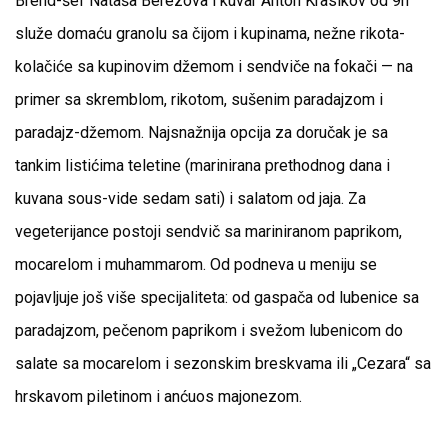
Brend-šef Nataša Berezova i kuvar Anton Krasikov od 9h
služe domaću granolu sa čijom i kupinama, nežne rikota-
kolačiće sa kupinovim džemom i sendviče na fokači — na
primer sa skremblom, rikotom, sušenim paradajzom i
paradajz-džemom. Najsnažnija opcija za doručak je sa
tankim listićima teletine (marinirana prethodnog dana i
kuvana sous-vide sedam sati) i salatom od jaja. Za
vegeterijance postoji sendvič sa mariniranom paprikom,
mocarelom i muhammarom. Od podneva u meniju se
pojavljuje još više specijaliteta: od gaspača od lubenice sa
paradajzom, pečenom paprikom i svežom lubenicom do
salate sa mocarelom i sezonskim breskvama ili „Cezara“ sa
hrskavom piletinom i anćuos majonezom.