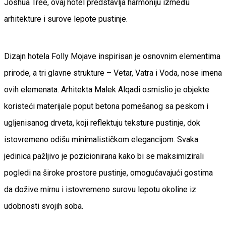
Joshua Tree, ovaj hotel predstavlja harmoniju između
arhitekture i surove lepote pustinje.
Dizajn hotela Folly Mojave inspirisan je osnovnim elementima
prirode, a tri glavne strukture – Vetar, Vatra i Voda, nose imena
ovih elemenata. Arhitekta Malek Alqadi osmislio je objekte
koristeći materijale poput betona pomešanog sa peskom i
ugljenisanog drveta, koji reflektuju teksture pustinje, dok
istovremeno odišu minimalističkom elegancijom. Svaka
jedinica pažljivo je pozicionirana kako bi se maksimizirali
pogledi na široke prostore pustinje, omogućavajući gostima
da dožive mirnu i istovremeno surovu lepotu okoline iz
udobnosti svojih soba.