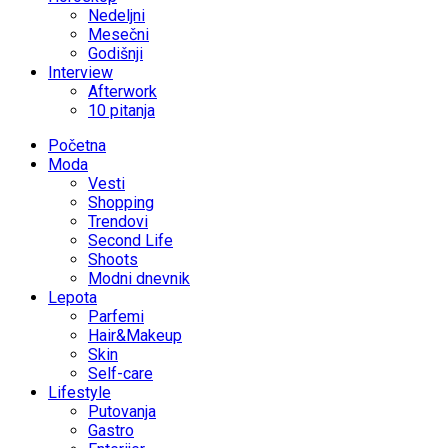
Nedeljni
Mesečni
Godišnji
Interview
Afterwork
10 pitanja
Početna
Moda
Vesti
Shopping
Trendovi
Second Life
Shoots
Modni dnevnik
Lepota
Parfemi
Hair&Makeup
Skin
Self-care
Lifestyle
Putovanja
Gastro