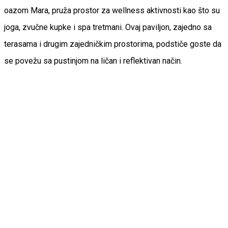
oazom Mara, pruža prostor za wellness aktivnosti kao što su
joga, zvučne kupke i spa tretmani. Ovaj paviljon, zajedno sa
terasama i drugim zajedničkim prostorima, podstiče goste da
se povežu sa pustinjom na ličan i reflektivan način.