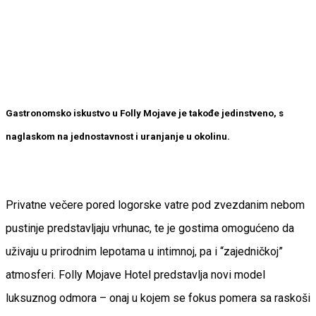
Gastronomsko iskustvo u Folly Mojave je takođe jedinstveno, s
naglaskom na jednostavnost i uranjanje u okolinu.
Privatne večere pored logorske vatre pod zvezdanim nebom
pustinje predstavljaju vrhunac, te je gostima omogućeno da
uživaju u prirodnim lepotama u intimnoj, pa i “zajedničkoj”
atmosferi. Folly Mojave Hotel predstavlja novi model
luksuznog odmora – onaj u kojem se fokus pomera sa raskoši