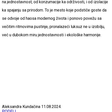
na jednostavnost, od konzumacije ka održivosti, i od izolacije
ka spajanju sa prirodom. To je mesto koje podstiče goste da
se odvoje od haosa modernog života i ponovo povežu sa
večitim ritmovima pustinje, pronalazeći luksuz ne u izobilju,
već u dubokom miru jednostavnosti i ekološke harmonije.
Aleksandra Kundačina
11.08.2024.
PODELI