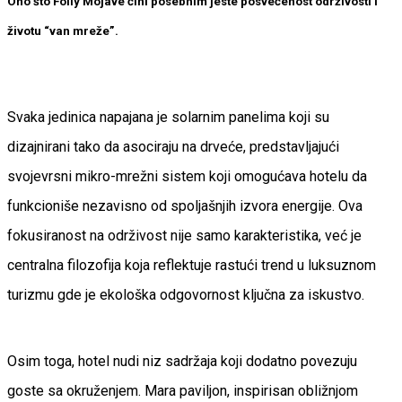
Ono što Folly Mojave čini posebnim jeste posvećenost održivosti i
životu “van mreže”.
Svaka jedinica napajana je solarnim panelima koji su
dizajnirani tako da asociraju na drveće, predstavljajući
svojevrsni mikro-mrežni sistem koji omogućava hotelu da
funkcioniše nezavisno od spoljašnjih izvora energije. Ova
fokusiranost na održivost nije samo karakteristika, već je
centralna filozofija koja reflektuje rastući trend u luksuznom
turizmu gde je ekološka odgovornost ključna za iskustvo.
Osim toga, hotel nudi niz sadržaja koji dodatno povezuju
goste sa okruženjem. Mara paviljon, inspirisan obližnjom