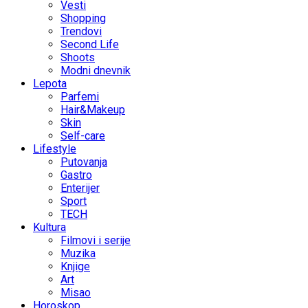
Vesti
Shopping
Trendovi
Second Life
Shoots
Modni dnevnik
Lepota
Parfemi
Hair&Makeup
Skin
Self-care
Lifestyle
Putovanja
Gastro
Enterijer
Sport
TECH
Kultura
Filmovi i serije
Muzika
Knjige
Art
Misao
Horoskop