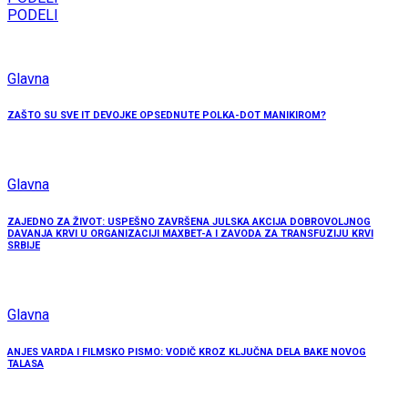
PODELI
Glavna
ZAŠTO SU SVE IT DEVOJKE OPSEDNUTE POLKA-DOT MANIKIROM?
Glavna
ZAJEDNO ZA ŽIVOT: USPEŠNO ZAVRŠENA JULSKA AKCIJA DOBROVOLJNOG
DAVANJA KRVI U ORGANIZACIJI MAXBET-A I ZAVODA ZA TRANSFUZIJU KRVI
SRBIJE
Glavna
ANJES VARDA I FILMSKO PISMO: VODIČ KROZ KLJUČNA DELA BAKE NOVOG
TALASA