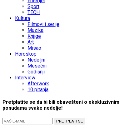
Enterijer
Sport
TECH
Kultura
Filmovi i serije
Muzika
Knjige
Art
Misao
Horoskop
Nedeljni
Mesečni
Godišnji
Interview
Afterwork
10 pitanja
Pretplatite se da bi bili obavešteni o ekskluzivnim
ponudama svake nedelje!
PRETPLATI SE