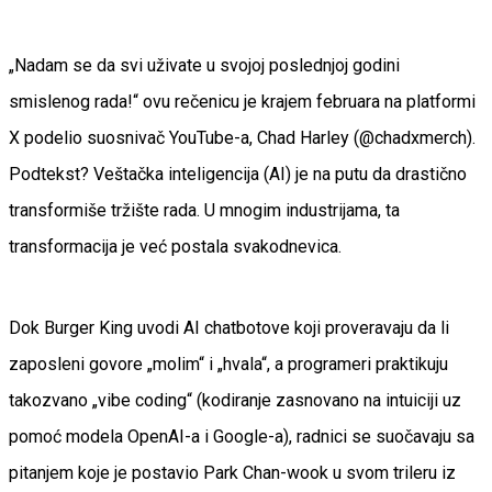
„Nadam se da svi uživate u svojoj poslednjoj godini
smislenog rada!“ ovu rečenicu je krajem februara na platformi
X podelio suosnivač YouTube-a, Chad Harley (@chadxmerch).
Podtekst? Veštačka inteligencija (AI) je na putu da drastično
transformiše tržište rada. U mnogim industrijama, ta
transformacija je već postala svakodnevica.
Dok Burger King uvodi AI chatbotove koji proveravaju da li
zaposleni govore „molim“ i „hvala“, a programeri praktikuju
takozvano „vibe coding“ (kodiranje zasnovano na intuiciji uz
pomoć modela OpenAI-a i Google-a), radnici se suočavaju sa
pitanjem koje je postavio Park Chan-wook u svom trileru iz