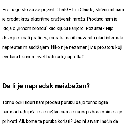
Pre nego što su se pojavili ChatGPT ili Claude, sličan mit nam
je prodat kroz algoritme društvenih mreža. Prodana nam je
ideja o „ličnom brendu“ kao ključu karijere. Rezultat? Nije
dovoljno imati pratioce; morate hraniti nezasitu glad interneta
neprestanim sadržajem. Niko nije nezamenljiv u prostoru koji
evoluira brzinom svetlosti radi „napretka“.
Da li je napredak neizbežan?
Tehnološki lideri nam prodaju poruku da je tehnologija
samoodređujuća i da društvo nema drugog izbora osim da je
prihvati. Ali, kome ta poruka koristi? Jedini stvarni način da