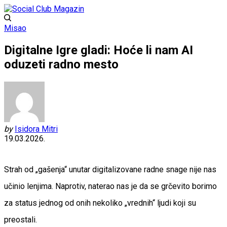
Misao
Digitalne Igre gladi: Hoće li nam AI
oduzeti radno mesto
by
Isidora Mitri
19.03.2026.
Strah od „gašenja“ unutar digitalizovane radne snage nije nas
učinio lenjima. Naprotiv, naterao nas je da se grčevito borimo
za status jednog od onih nekoliko „vrednih“ ljudi koji su
preostali.