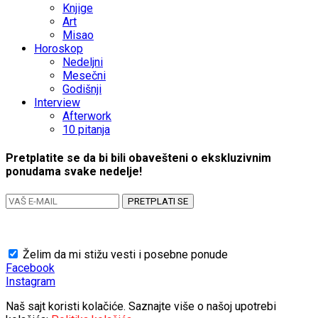
Knjige
Art
Misao
Horoskop
Nedeljni
Mesečni
Godišnji
Interview
Afterwork
10 pitanja
Pretplatite se da bi bili obavešteni o ekskluzivnim
ponudama svake nedelje!
PRETPLATI SE
Želim da mi stižu vesti i posebne ponude
Facebook
Instagram
Naš sajt koristi kolačiće. Saznajte više o našoj upotrebi