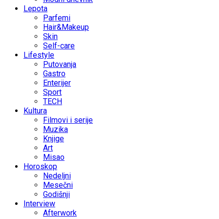
Lepota
Parfemi
Hair&Makeup
Skin
Self-care
Lifestyle
Putovanja
Gastro
Enterijer
Sport
TECH
Kultura
Filmovi i serije
Muzika
Knjige
Art
Misao
Horoskop
Nedeljni
Mesečni
Godišnji
Interview
Afterwork