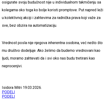
osigurate svoju budućnost nije u individualnom takmičenju sa
kolegama oko toga ko bolje koristi promptove. Put napred leži
u kolektivnoj akciji i zahtevima za radnička prava koji važe za
sve, bez obzira na automatizaciju.
Vrednost posla nije njegova inherentna osobina, već nešto što
mu društvo dodeljuje. Ako želimo da budemo vrednovani kao
ljudi, moramo zahtevati da i svi oko nas budu tretirani kao
neprocenjivi.
Isidora Mitri
19.03.2026.
PODELI
PODELI