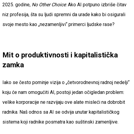
2025. godine,
No Other Choice
: Ako AI potpuno izbriše čitav
niz profesija, šta su ljudi spremni da urade kako bi osigurali
svoje mesto kao „nezamenljivi“ primerci ljudske rase?
Mit o produktivnosti i kapitalistička
zamka
Iako se često pominje vizija o „četvorodnevnoj radnoj nedelji“
koju će nam omogućiti AI, postoji jedan očigledan problem:
velike korporacije ne razvijaju ove alate misleći na dobrobit
radnika. Naš odnos sa AI se odvija unutar kapitalističkog
sistema koji radnike posmatra kao suštinski zamenljive.