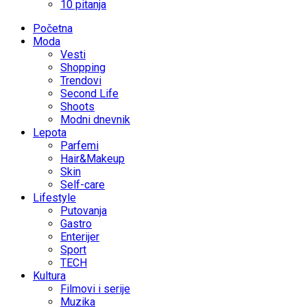
10 pitanja
Početna
Moda
Vesti
Shopping
Trendovi
Second Life
Shoots
Modni dnevnik
Lepota
Parfemi
Hair&Makeup
Skin
Self-care
Lifestyle
Putovanja
Gastro
Enterijer
Sport
TECH
Kultura
Filmovi i serije
Muzika