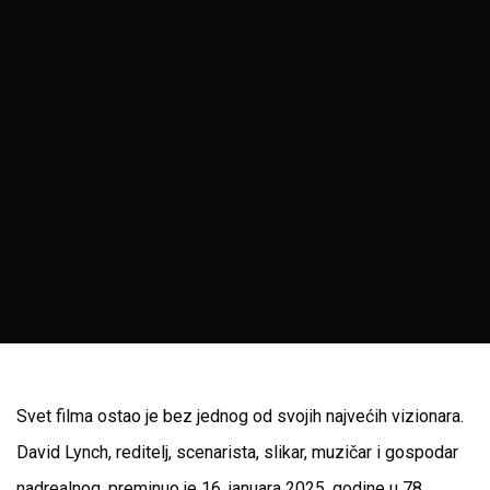
Svet filma ostao je bez jednog od svojih najvećih vizionara.
David Lynch, reditelj, scenarista, slikar, muzičar i gospodar
nadrealnog, preminuo je 16. januara 2025. godine u 78.