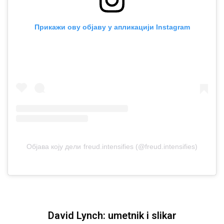
Прикажи ову објаву у апликацији Instagram
Објава коју дели freud.intensifies (@freud.intensifies)
David Lynch: umetnik i slikar