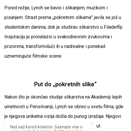
Pored režije, Lynch se bavio i slikanjem, muzikom i
pisanjem. Strast prema „pokretnim slikama” javila se još u
studentskim danima, dok je studirao slikarstvo u Filadelfiji.
Inspiraciju je pronalazio u svakodnevnim zvukovima i
prizorima, transformišući ih u nadrealne i ponekad
uznemirujuće filmske scene.
Put do „pokretnih slika”
Nakon što je okončao studije slikarstva na Akademiji lepih
umetnosti u Pensilvaniji, Lynch se obreo u svetu filma, gde
je njegova unikatna vizija došla do punog izražaja. Njegovi
filmovi, od ranih eksperimentalnih radova poput
Naš sajt koristi kolačiće. Saznajte više o