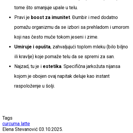
tome što smanjuje upale u telu.
Pravi je
boost za imunitet
. Đumbir i med dodatno
pomažu organizmu da se izbori sa prehladom i umorom
koji nas često muče tokom jeseni i zime.
Umiruje i opušta
, zahvaljujući toplom mleku (bilo biljno
ili kravlje) koje pomaže telu da se spremi za san.
Najzad, tu je i
estetika
. Specifična jarkožuta nijansa
kojom je obojen ovaj napitak deluje kao instant
raspoloženje u šolji.
Tags
curcuma latte
Elena Stevanović
03.10.2025.