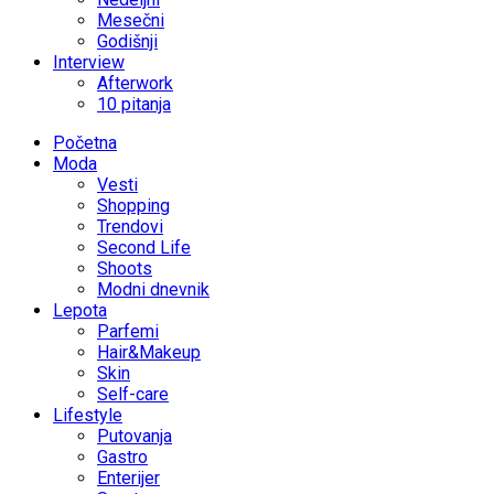
Mesečni
Godišnji
Interview
Afterwork
10 pitanja
Početna
Moda
Vesti
Shopping
Trendovi
Second Life
Shoots
Modni dnevnik
Lepota
Parfemi
Hair&Makeup
Skin
Self-care
Lifestyle
Putovanja
Gastro
Enterijer