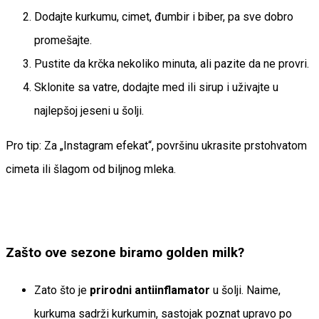
Dodajte kurkumu, cimet, đumbir i biber, pa sve dobro
promešajte.
Pustite da krčka nekoliko minuta, ali pazite da ne provri.
Sklonite sa vatre, dodajte med ili sirup i uživajte u
najlepšoj jeseni u šolji.
Pro tip: Za „Instagram efekat“, površinu ukrasite prstohvatom
cimeta ili šlagom od biljnog mleka.
Zašto ove sezone biramo golden milk?
Zato što je
prirodni antiinflamator
u šolji. Naime,
kurkuma sadrži kurkumin, sastojak poznat upravo po