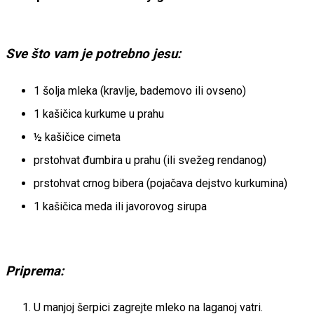
Sve što vam je potrebno jesu:
1 šolja mleka (kravlje, bademovo ili ovseno)
1 kašičica kurkume u prahu
½ kašičice cimeta
prstohvat đumbira u prahu (ili svežeg rendanog)
prstohvat crnog bibera (pojačava dejstvo kurkumina)
1 kašičica meda ili javorovog sirupa
Priprema:
U manjoj šerpici zagrejte mleko na laganoj vatri.