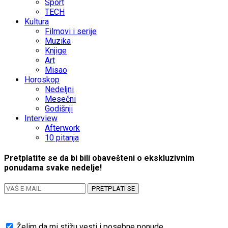
Sport
TECH
Kultura
Filmovi i serije
Muzika
Knjige
Art
Misao
Horoskop
Nedeljni
Mesečni
Godišnji
Interview
Afterwork
10 pitanja
Pretplatite se da bi bili obavešteni o ekskluzivnim
ponudama svake nedelje!
PRETPLATI SE
Želim da mi stižu vesti i posebne ponude