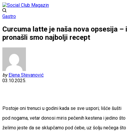
Gastro
Curcuma latte je naša nova opsesija – i
pronašli smo najbolji recept
by
Elena Stevanović
03.10.2025.
Postoje oni trenuci u godini kada se sve uspori; lišće šušti
pod nogama, vetar donosi miris pečenih kestena i jedino što
želimo jeste da se sklupčamo pod ćebe, uz šolju nečega što