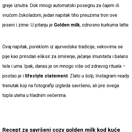
greje iznutra. Dok mnogi automatski posegnu za čajem ili
vrućom čokoladom, jedan napitak tiho preuzima tron ove
jeseni i zime. U pitanju je
Golden milk
, odnosno kurkuma latte.
Ovaj napitak, poreklom iz ajurvedske tradicije, vekovima se
pije kao prirodan eliksir za smirenje, jačanje imuniteta i balans
tela i uma. Ipak, danas je on mnogo više od zdravog rituala –
postao je i
lifestyle statement
. Zlato u šolji, Instagram-ready
trenutak koji na fotografiji izgleda savršeno, ali pre svega
topla uteha u hladnim večerima.
Recept za savršeni cozy golden milk kod kuće