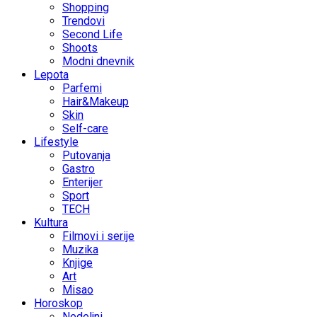
Shopping
Trendovi
Second Life
Shoots
Modni dnevnik
Lepota
Parfemi
Hair&Makeup
Skin
Self-care
Lifestyle
Putovanja
Gastro
Enterijer
Sport
TECH
Kultura
Filmovi i serije
Muzika
Knjige
Art
Misao
Horoskop
Nedeljni