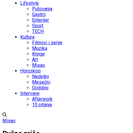
Lifestyle
Putovanja
Gastro
Enterijer
Sport
TECH
Kultura
Filmovi i serije
Muzika
Knjige
Art
Misao
Horoskop
Nedeljni
Mesečni
Godišnji
Interview
Afterwork
10 pitanja
Misao