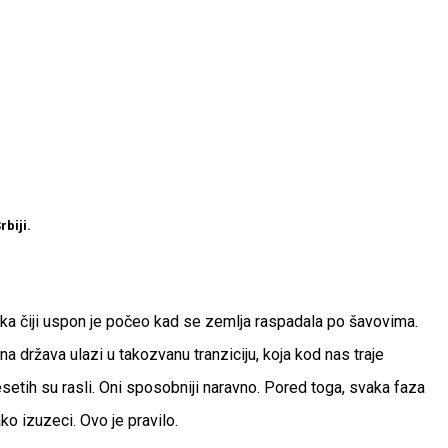
rbiji.
ika čiji uspon je počeo kad se zemlja raspadala po šavovima.
a država ulazi u takozvanu tranziciju, koja kod nas traje
setih su rasli. Oni sposobniji naravno. Pored toga, svaka faza
ako izuzeci. Ovo je pravilo.