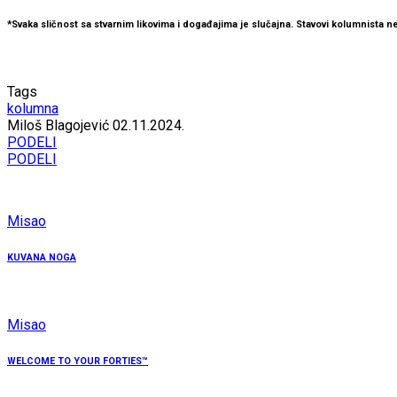
*Svaka sličnost sa stvarnim likovima i događajima je slučajna. Stavovi kolumnista ne
Tags
kolumna
Miloš Blagojević
02.11.2024.
PODELI
PODELI
Misao
KUVANA NOGA
Misao
WELCOME TO YOUR FORTIES™