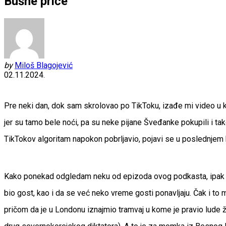
Bušne priče
by
Miloš Blagojević
02.11.2024.
Pre neki dan, dok sam skrolovao po TikToku, izađe mi video u k
jer su tamo bele noći, pa su neke pijane Šveđanke pokupili i ta
TikTokov algoritam napokon pobrljavio, pojavi se u poslednjem 
Kako ponekad odgledam neku od epizoda ovog podkasta, ipak TikT
bio gost, kao i da se već neko vreme gosti ponavljaju. Čak i to 
pričom da je u Londonu iznajmio tramvaj u kome je pravio lude ž