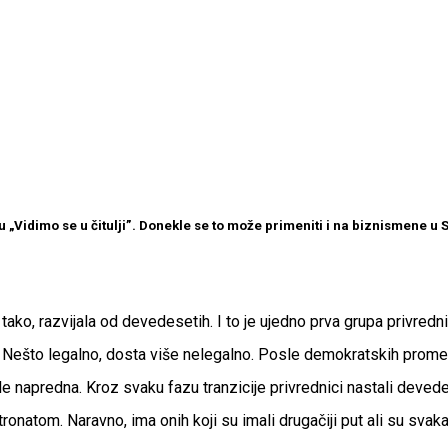
 „Vidimo se u čitulji”. Donekle se to može primeniti i na biznismene u S
ko, razvijala od devedesetih. I to je ujedno prva grupa privredn
o. Nešto legalno, dosta više nelegalno. Posle demokratskih promen
e napredna. Kroz svaku fazu tranzicije privrednici nastali devede
ronatom. Naravno, ima onih koji su imali drugačiji put ali su svak