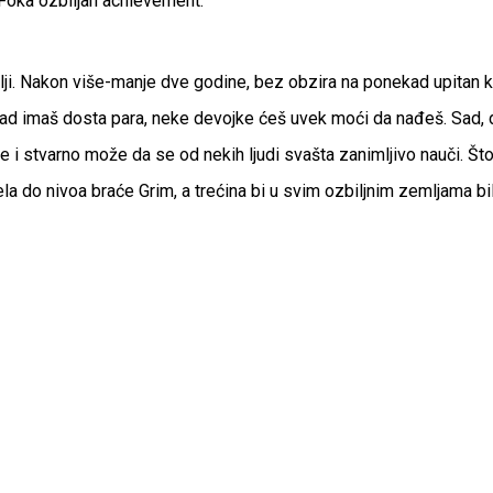
 Foka ozbiljan achievement.
lji. Nakon više-manje dve godine, bez obzira na ponekad upitan kr
ad imaš dosta para, neke devojke ćeš uvek moći da nađeš. Sad, da 
ve i stvarno može da se od nekih ljudi svašta zanimljivo nauči. 
vela do nivoa braće Grim, a trećina bi u svim ozbiljnim zemljama bi