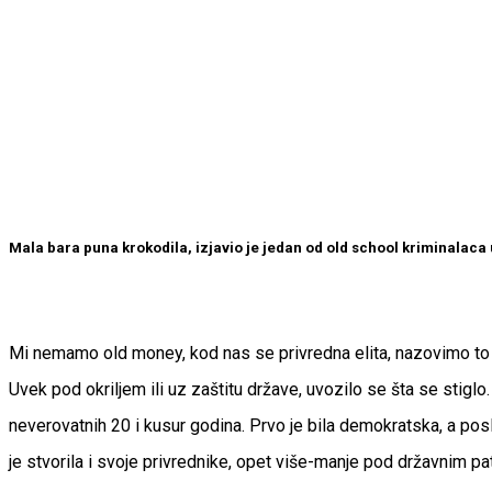
Mala bara puna krokodila, izjavio je jedan od old school kriminalaca u
Mi nemamo old money, kod nas se privredna elita, nazovimo to ta
Uvek pod okriljem ili uz zaštitu države, uvozilo se šta se stigl
neverovatnih 20 i kusur godina. Prvo je bila demokratska, a posl
je stvorila i svoje privrednike, opet više-manje pod državnim pat