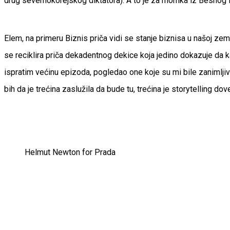
drug severnokorejskog diktatora). A to je za momka iz Besnog
Elem, na primeru Biznis priča vidi se stanje biznisa u našoj zem
se reciklira priča dekadentnog dekice koja jedino dokazuje da k
ispratim većinu epizoda, pogledao one koje su mi bile zanimlji
bih da je trećina zaslužila da bude tu, trećina je storytelling do
Helmut Newton for Prada