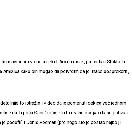
atnim avionom vozio u neki L’Arc na ručak, pa onda u Stokholm
ena Amižića kako bih mogao da potvrdim da je, inače besprekorni,
etaljnije to istražio i video da je pomenuti dekica već jednom
riliče da ih priča Đani Ćurčić. On bi realno mogao da se pohvali
je pedofil) i Denis Rodman (pre nego što je postao najbolji