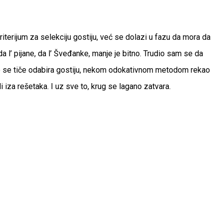
iterijum za selekciju gostiju, već se dolazi u fazu da mora da
l’ pijane, da l’ Šveđanke, manje je bitno. Trudio sam se da
Što se tiče odabira gostiju, nekom odokativnom metodom rekao
li iza rešetaka. I uz sve to, krug se lagano zatvara.