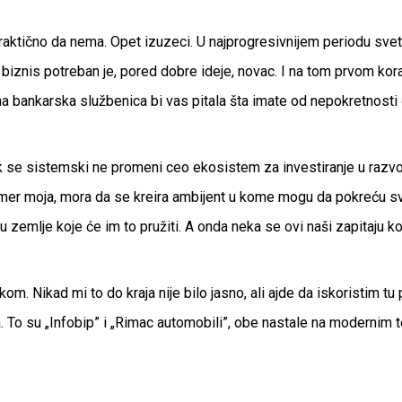
praktično da nema. Opet izuzeci. U najprogresivnijem periodu svets
biznis potreban je, pored dobre ideje, novac. I na tom prvom kora
zna bankarska službenica bi vas pitala šta imate od nepokretnosti
ok se sistemski ne promeni ceo ekosistem za investiranje u razvo
rimer moja, mora da se kreira ambijent u kome mogu da pokreću sv
 u zemlje koje će im to pružiti. A onda neka se ovi naši zapitaju 
. Nikad mi to do kraja nije bilo jasno, ali ajde da iskoristim tu
ra. To su „Infobip” i „Rimac automobili”, obe nastale na moderni