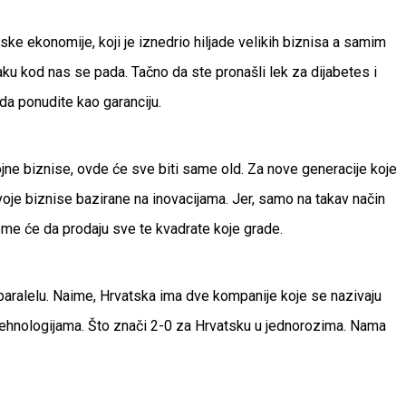
ke ekonomije, koji je iznedrio hiljade velikih biznisa a samim
ku kod nas se pada. Tačno da ste pronašli lek za dijabetes i
 da ponudite kao garanciju.
jne biznise, ovde će sve biti same old. Za nove generacije koje
oje biznise bazirane na inovacijama. Jer, samo na takav način
kome će da prodaju sve te kvadrate koje grade.
 paralelu. Naime, Hrvatska ima dve kompanije koje se nazivaju
m tehnologijama. Što znači 2-0 za Hrvatsku u jednorozima. Nama