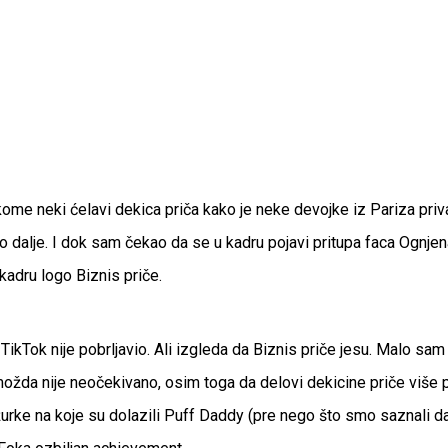
ome neki ćelavi dekica priča kako je neke devojke iz Pariza priv
ko dalje. I dok sam čekao da se u kadru pojavi pritupa faca Ognj
kadru logo Biznis priče.
ok nije pobrljavio. Ali izgleda da Biznis priče jesu. Malo sam d
možda nije neočekivano, osim toga da delovi dekicine priče više p
urke na koje su dolazili Puff Daddy (pre nego što smo saznali da 