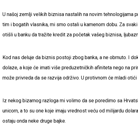
U našoj zemlji velikih biznisa nastalih na novim tehnologijama 
tim i bogatih vlasnika, mi smo ostali u kamenom dobu. Za svaki 
otišli u banku da tražite kredit za početak vašeg biznisa, ljuba
Kod nas deluje da biznis postoji zbog banka, a ne obrnuto. I d
dolaze, a koje će imati više preduzetničkih afiniteta nego na p
može privreda da se razvija održivo. U protivnom će mladi otići
Iz nekog bizarnog razloga mi volimo da se poredimo sa Hrvatskom
unicorn, a to su one koje imaju vrednost veću od milijardu dola
ostaju onda neke druge bajke.