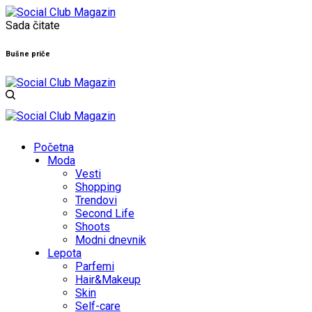
Sada čitate
Bušne priče
Početna
Moda
Vesti
Shopping
Trendovi
Second Life
Shoots
Modni dnevnik
Lepota
Parfemi
Hair&Makeup
Skin
Self-care