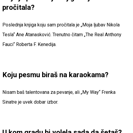
pročitala?
Poslednja knjiga koju sam pročitala je „Moja ljubav Nikola
Tesla“ Ane Atanasković. Trenutno čitam „The Real Anthony
Fauci“ Roberta F. Kenedija.
Koju pesmu biraš na karaokama?
Nisam baš talentovana za pevanje, ali „My Way“ Frenka
Sinatre je uvek dobar izbor.
U kom gradu bi volela sada da šetaš?