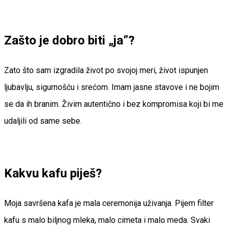
Zašto je dobro biti „ja”?
Zato što sam izgradila život po svojoj meri, život ispunjen
ljubavlju, sigurnošću i srećom. Imam jasne stavove i ne bojim
se da ih branim. Živim autentično i bez kompromisa koji bi me
udaljili od same sebe.
Kakvu kafu piješ?
Moja savršena kafa je mala ceremonija uživanja. Pijem filter
kafu s malo biljnog mleka, malo cimeta i malo meda. Svaki