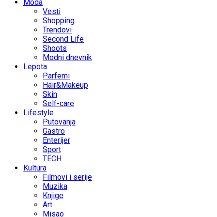
Moda
Vesti
Shopping
Trendovi
Second Life
Shoots
Modni dnevnik
Lepota
Parfemi
Hair&Makeup
Skin
Self-care
Lifestyle
Putovanja
Gastro
Enterijer
Sport
TECH
Kultura
Filmovi i serije
Muzika
Knjige
Art
Misao