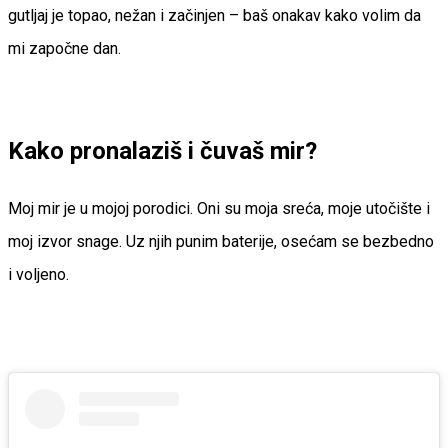
gutljaj je topao, nežan i začinjen – baš onakav kako volim da
mi započne dan.
Kako pronalaziš i čuvaš mir?
Moj mir je u mojoj porodici. Oni su moja sreća, moje utočište i
moj izvor snage. Uz njih punim baterije, osećam se bezbedno
i voljeno.