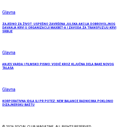
Glavna
ZAJEDNO ZA ŽIVOT: USPEŠNO ZAVRŠENA JULSKA AKCIJA DOBROVOLJNOG
DAVANJA KRVI U ORGANIZACIJI MAXBET-A I ZAVODA ZA TRANSFUZIJU KRVI
SRBIJE
Glavna
ANJES VARDA I FILMSKO PISMO: VODIČ KROZ KLJUČNA DELA BAKE NOVOG
TALASA
Glavna
KORPORATIVNA IDILA ILI PR POTEZ: NEW BALANCE RADNICIMA POKLONIO
DIZAJNERSKU BAŠTU
© 2026 SOCIAL CLUB MAGAZINE. ALL RIGHTS RESERVED.