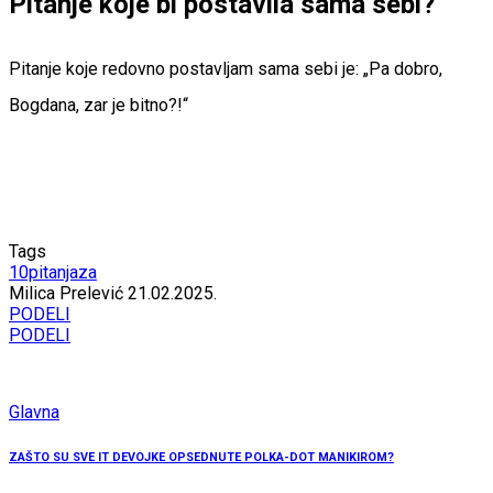
Pitanje koje bi postavila sama sebi?
Pitanje koje redovno postavljam sama sebi je: „Pa dobro,
Bogdana, zar je bitno?!“
Tags
10pitanjaza
Milica Prelević
21.02.2025.
PODELI
PODELI
Glavna
ZAŠTO SU SVE IT DEVOJKE OPSEDNUTE POLKA-DOT MANIKIROM?