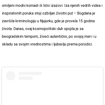
omiljeni modni komadi ili lični izazovi. Iza njenih vedrih videa i
inspirativnih poruka stoji ozbiljan životni put – Bogdana je
završila kriminologiju u Njujorku, gde je provela 15 godina
života. Danas, ovaj kosmopolitski duh spojila je sa
beogradskim tempom, živeći autentično, po svojoj meri i u
skladu sa svojim vrednostima i ljubavlju prema porodici.