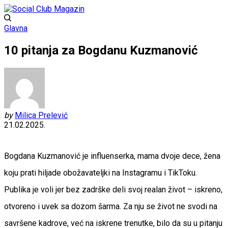
Glavna
10 pitanja za Bogdanu Kuzmanović
by
Milica Prelević
21.02.2025.
Bogdana Kuzmanović je influenserka, mama dvoje dece, žena
koju prati hiljade obožavateljki na Instagramu i TikToku.
Publika je voli jer bez zadrške deli svoj realan život – iskreno,
otvoreno i uvek sa dozom šarma. Za nju se život ne svodi na
savršene kadrove, već na iskrene trenutke, bilo da su u pitanju