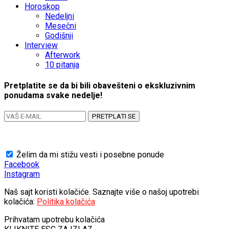
Horoskop
Nedeljni
Mesečni
Godišnji
Interview
Afterwork
10 pitanja
Pretplatite se da bi bili obavešteni o ekskluzivnim
ponudama svake nedelje!
PRETPLATI SE
Želim da mi stižu vesti i posebne ponude
Facebook
Instagram
Naš sajt koristi kolačiće. Saznajte više o našoj upotrebi
kolačića:
Politika kolačića
Prihvatam upotrebu kolačića