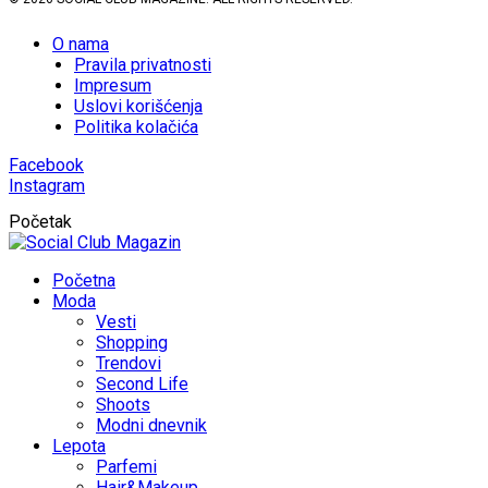
O nama
Pravila privatnosti
Impresum
Uslovi korišćenja
Politika kolačića
Facebook
Instagram
Početak
Početna
Moda
Vesti
Shopping
Trendovi
Second Life
Shoots
Modni dnevnik
Lepota
Parfemi
Hair&Makeup