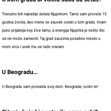
Trenutno bih najradije šetala Njujorkom. Tamo sam provela 15
godina života, deo mene će zauvek ostati u tom gradu. Imam
puno prijatelja koji žive tamo, a energija Njujorka je nešto što
se ne može zameniti. Taj grad zauzima posebno mesto u
mom srcu i uvek mu se rado vraćam.
U Beogradu…
U Beogradu sam pronašla svoj dom. Beograde, volim te!