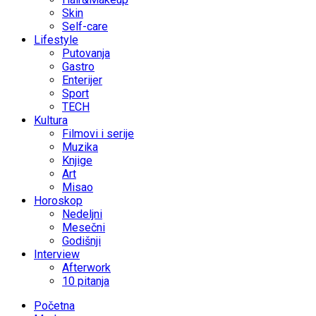
Skin
Self-care
Lifestyle
Putovanja
Gastro
Enterijer
Sport
TECH
Kultura
Filmovi i serije
Muzika
Knjige
Art
Misao
Horoskop
Nedeljni
Mesečni
Godišnji
Interview
Afterwork
10 pitanja
Početna