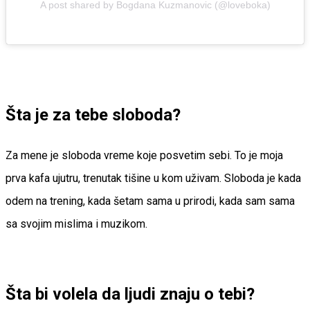
A post shared by Bogdana Kuzmanovic (@loveboka)
Šta je za tebe sloboda?
Za mene je sloboda vreme koje posvetim sebi. To je moja
prva kafa ujutru, trenutak tišine u kom uživam. Sloboda je kada
odem na trening, kada šetam sama u prirodi, kada sam sama
sa svojim mislima i muzikom.
Šta bi volela da ljudi znaju o tebi?