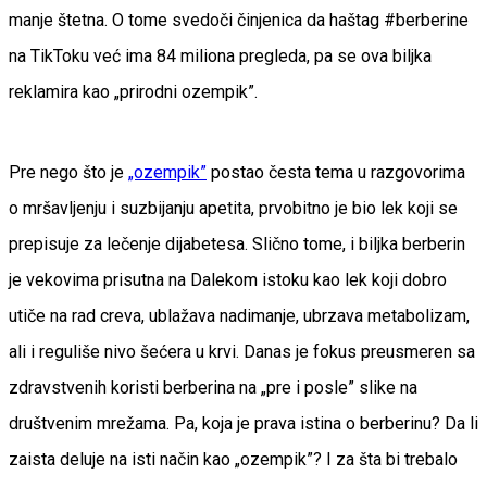
manje štetna. O tome svedoči činjenica da haštag #berberine
na TikToku već ima 84 miliona pregleda, pa se ova biljka
reklamira kao „prirodni ozempik”.
Pre nego što je
„ozempik”
postao česta tema u razgovorima
o mršavljenju i suzbijanju apetita, prvobitno je bio lek koji se
prepisuje za lečenje dijabetesa. Slično tome, i biljka berberin
je vekovima prisutna na Dalekom istoku kao lek koji dobro
utiče na rad creva, ublažava nadimanje, ubrzava metabolizam,
ali i reguliše nivo šećera u krvi. Danas je fokus preusmeren sa
zdravstvenih koristi berberina na „pre i posle” slike na
društvenim mrežama. Pa, koja je prava istina o berberinu? Da li
zaista deluje na isti način kao „ozempik”? I za šta bi trebalo