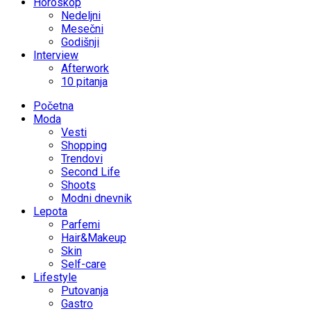
Horoskop
Nedeljni
Mesečni
Godišnji
Interview
Afterwork
10 pitanja
Početna
Moda
Vesti
Shopping
Trendovi
Second Life
Shoots
Modni dnevnik
Lepota
Parfemi
Hair&Makeup
Skin
Self-care
Lifestyle
Putovanja
Gastro