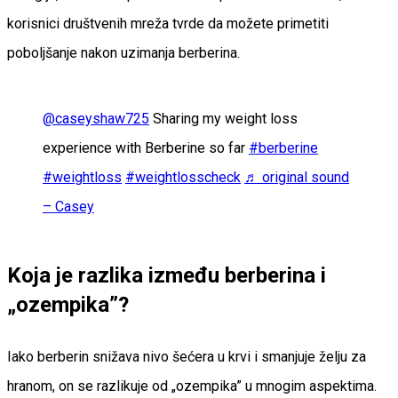
korisnici društvenih mreža tvrde da možete primetiti
poboljšanje nakon uzimanja berberina.
@caseyshaw725
Sharing my weight loss
experience with Berberine so far
#berberine
#weightloss
#weightlosscheck
♬ original sound
– Casey
Koja je razlika između berberina i
„ozempika”?
Iako berberin snižava nivo šećera u krvi i smanjuje želju za
hranom, on se razlikuje od „ozempika” u mnogim aspektima.