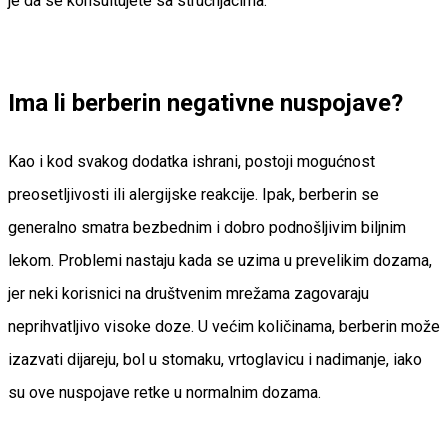
je da se konsultujete sa stručnjacima.
Ima li berberin negativne nuspojave?
Kao i kod svakog dodatka ishrani, postoji mogućnost
preosetljivosti ili alergijske reakcije. Ipak, berberin se
generalno smatra bezbednim i dobro podnošljivim biljnim
lekom. Problemi nastaju kada se uzima u prevelikim dozama,
jer neki korisnici na društvenim mrežama zagovaraju
neprihvatljivo visoke doze. U većim količinama, berberin može
izazvati dijareju, bol u stomaku, vrtoglavicu i nadimanje, iako
su ove nuspojave retke u normalnim dozama.