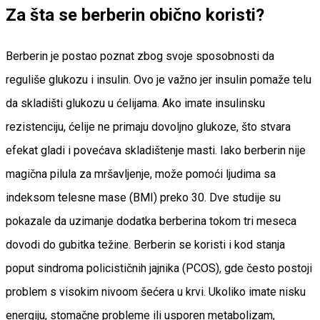
Za šta se berberin obično koristi?
Berberin je postao poznat zbog svoje sposobnosti da
reguliše glukozu i insulin. Ovo je važno jer insulin pomaže telu
da skladišti glukozu u ćelijama. Ako imate insulinsku
rezistenciju, ćelije ne primaju dovoljno glukoze, što stvara
efekat gladi i povećava skladištenje masti. Iako berberin nije
magična pilula za mršavljenje, može pomoći ljudima sa
indeksom telesne mase (BMI) preko 30. Dve studije su
pokazale da uzimanje dodatka berberina tokom tri meseca
dovodi do gubitka težine. Berberin se koristi i kod stanja
poput sindroma policističnih jajnika (PCOS), gde često postoji
problem s visokim nivoom šećera u krvi. Ukoliko imate nisku
energiju, stomačne probleme ili usporen metabolizam,