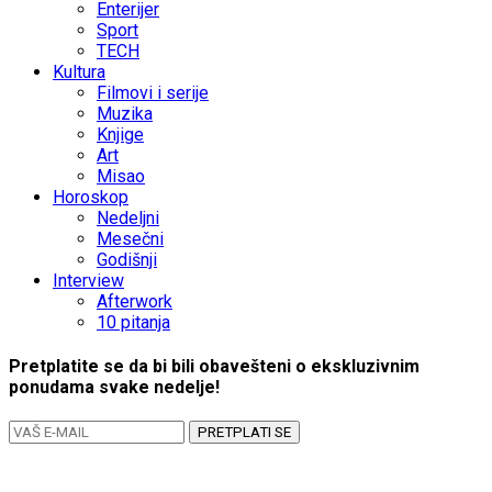
Enterijer
Sport
TECH
Kultura
Filmovi i serije
Muzika
Knjige
Art
Misao
Horoskop
Nedeljni
Mesečni
Godišnji
Interview
Afterwork
10 pitanja
Pretplatite se da bi bili obavešteni o ekskluzivnim
ponudama svake nedelje!
PRETPLATI SE