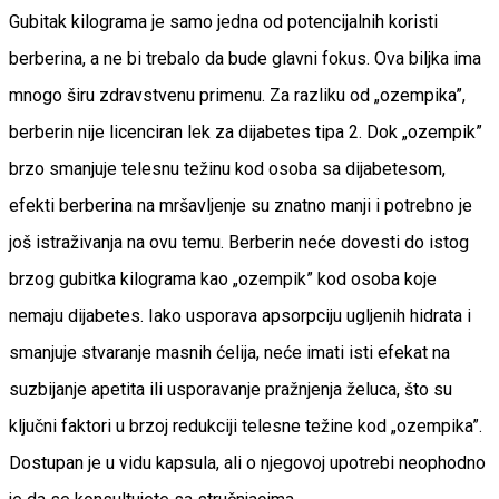
Gubitak kilograma je samo jedna od potencijalnih koristi
berberina, a ne bi trebalo da bude glavni fokus. Ova biljka ima
mnogo širu zdravstvenu primenu. Za razliku od „ozempika”,
berberin nije licenciran lek za dijabetes tipa 2. Dok „ozempik”
brzo smanjuje telesnu težinu kod osoba sa dijabetesom,
efekti berberina na mršavljenje su znatno manji i potrebno je
još istraživanja na ovu temu. Berberin neće dovesti do istog
brzog gubitka kilograma kao „ozempik” kod osoba koje
nemaju dijabetes. Iako usporava apsorpciju ugljenih hidrata i
smanjuje stvaranje masnih ćelija, neće imati isti efekat na
suzbijanje apetita ili usporavanje pražnjenja želuca, što su
ključni faktori u brzoj redukciji telesne težine kod „ozempika”.
Dostupan je u vidu kapsula, ali o njegovoj upotrebi neophodno