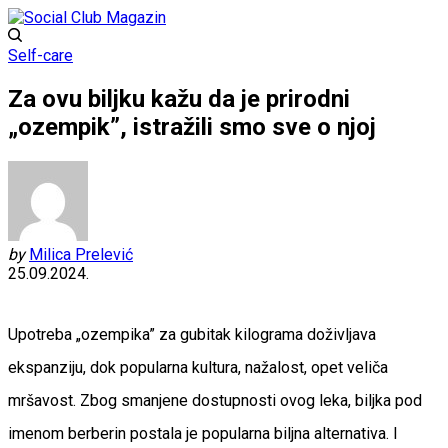
Self-care
Za ovu biljku kažu da je prirodni
„ozempik”, istražili smo sve o njoj
by
Milica Prelević
25.09.2024.
Upotreba „ozempika” za gubitak kilograma doživljava
ekspanziju, dok popularna kultura, nažalost, opet veliča
mršavost. Zbog smanjene dostupnosti ovog leka, biljka pod
imenom berberin postala je popularna biljna alternativa. I