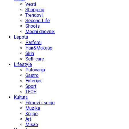
Vesti
Shopping
Trendovi
Second Life
Shoots
Modni dnevnik
Lepota
Parfemi
Hair&Makeup
Skin
Self-care
Lifestyle
Putovanja
Gastro
Enterijer
Sport
TECH
Kultura
Filmovi i serije
Muzika
Knjige
Art
Misao