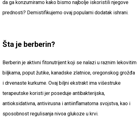
da ga konzumiramo kako bismo najbolje iskoristili njegove
prednosti? Demistifikujemo ovaj popularni dodatak ishrani.
Šta je berberin?
Berberin je aktivni fitonutrijent koji se nalazi u raznim lekovitim
biljkama, poput žutike, kanadske zlatnice, oregonskog grožđa
i drvenaste kurkume. Ovaj biljni ekstrakt ima višestruke
terapeutske koristi jer poseduje antibakterijska,
antioksidativna, antivirusna i antiinflamatorna svojstva, kao i
sposobnost regulisanja nivoa glukoze u krvi.