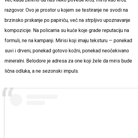
razgovor. Ovo je prostor u kojem se testiranje ne svodi na
brzinsko prskanje po papiriću, već na strpljivo upoznavanje
kompozicije. Na policama su kuće koje grade reputaciju na
formuli, ne na kampanji. Mirisi koji imaju teksturu — ponekad
suvi i drveni, ponekad gotovo kožni, ponekad neočekivano
mineralni. Belodore je adresa za one koji žele da miris bude
lična odluka, a ne sezonski impuls.