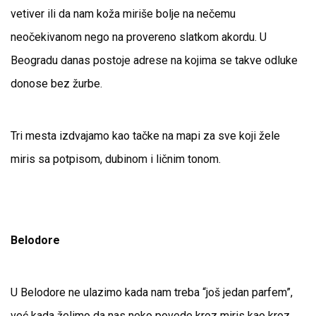
vetiver ili da nam koža miriše bolje na nečemu
neočekivanom nego na provereno slatkom akordu. U
Beogradu danas postoje adrese na kojima se takve odluke
donose bez žurbe.
Tri mesta izdvajamo kao tačke na mapi za sve koji žele
miris sa potpisom, dubinom i ličnim tonom.
Belodore
U Belodore ne ulazimo kada nam treba “još jedan parfem”,
već kada želimo da nas neko povede kroz miris kao kroz