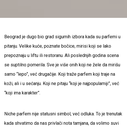
Beograd je dugo bio grad sigurnih izbora kada su parfemi u
pitanju. Velike kuće, poznate bočice, mirisi koji se lako
prepoznaju u liftu ili restoranu. Ali poslednjih godina scena
se suptilno pomerila. Sve je više onih koji ne žele da mirišu
samo “lepo”, već drugačije. Koji traže parfem koji traje na
koži, ali i u sećanju. Koji ne pitaju “koji je najpopularniji”, već
“koji ima karakter”.
Niche parfem nije statusni simbol, već odluka. To je trenutak
kada shvatimo da nas privlači nota tamjana, da volimo suvi