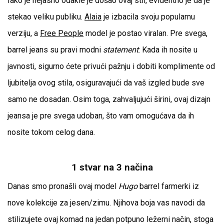
Iako je nejasno odakle je došao ovaj stil, evidentno je da je
stekao veliku publiku.
Alaia
je izbacila svoju popularnu
verziju, a
Free People
model je postao viralan. Pre svega,
barrel jeans su pravi modni
statement
: Kada ih nosite u
javnosti, sigurno ćete privući pažnju i dobiti komplimente od
ljubitelja ovog stila, osiguravajući da vaš izgled bude sve
samo ne dosadan. Osim toga, zahvaljujući širini, ovaj dizajn
jeansa je pre svega udoban, što vam omogućava da ih
nosite tokom celog dana.
1 stvar na 3 načina
Danas smo pronašli ovaj model
Hugo
barrel farmerki iz
nove kolekcije za jesen/zimu. Njihova boja vas navodi da
stilizujete ovaj komad na jedan potpuno ležerni način, stoga