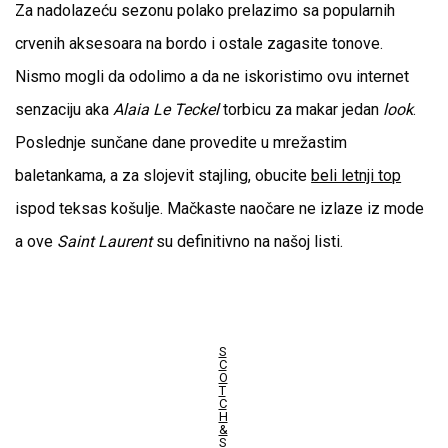
Za nadolazeću sezonu polako prelazimo sa popularnih
crvenih aksesoara na bordo i ostale zagasite tonove.
Nismo mogli da odolimo a da ne iskoristimo ovu internet
senzaciju aka
Alaia Le Teckel
torbicu za makar jedan
look
.
Poslednje sunčane dane provedite u mrežastim
baletankama, a za slojevit stajling, obucite
beli letnji top
ispod teksas košulje. Mačkaste naočare ne izlaze iz mode
a ove
Saint Laurent
su definitivno na našoj listi.
S
C
O
T
C
H
&
S