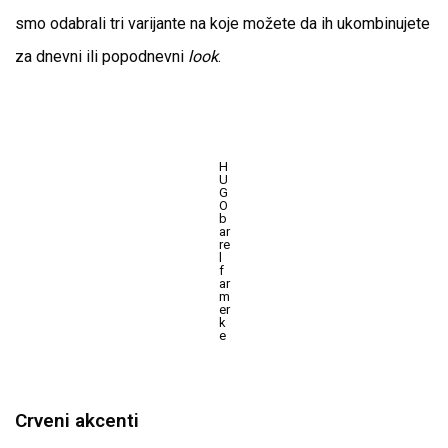
smo odabrali tri varijante na koje možete da ih ukombinujete
za dnevni ili popodnevni
look
.
H
U
G
O
b
ar
re
l
f
ar
m
er
k
e
Crveni akcenti