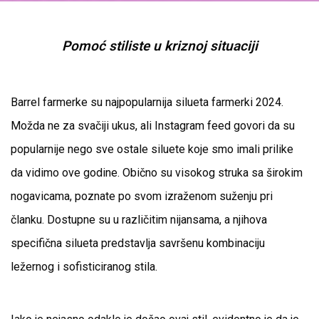
Pomoć stiliste u kriznoj situaciji
Barrel farmerke su najpopularnija silueta farmerki 2024.
Možda ne za svačiji ukus, ali Instagram feed govori da su
popularnije nego sve ostale siluete koje smo imali prilike
da vidimo ove godine. Obično su visokog struka sa širokim
nogavicama, poznate po svom izraženom suženju pri
članku. Dostupne su u različitim nijansama, a njihova
specifična silueta predstavlja savršenu kombinaciju
ležernog i sofisticiranog stila.