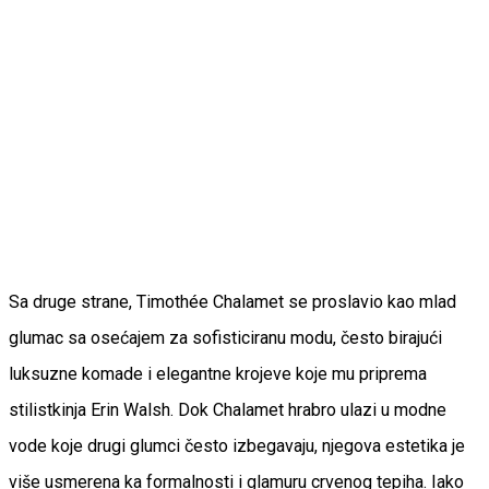
Sa druge strane, Timothée Chalamet se proslavio kao mlad
glumac sa osećajem za sofisticiranu modu, često birajući
luksuzne komade i elegantne krojeve koje mu priprema
stilistkinja Erin Walsh. Dok Chalamet hrabro ulazi u modne
vode koje drugi glumci često izbegavaju, njegova estetika je
više usmerena ka formalnosti i glamuru crvenog tepiha. Iako