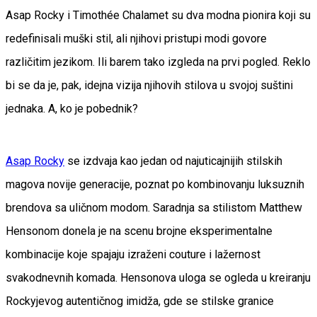
Asap Rocky i Timothée Chalamet su dva modna pionira koji su
redefinisali muški stil, ali njihovi pristupi modi govore
različitim jezikom. Ili barem tako izgleda na prvi pogled. Reklo
bi se da je, pak, idejna vizija njihovih stilova u svojoj suštini
jednaka. A, ko je pobednik?
Asap Rocky
se izdvaja kao jedan od najuticajnijih stilskih
magova novije generacije, poznat po kombinovanju luksuznih
brendova sa uličnom modom. Saradnja sa stilistom Matthew
Hensonom donela je na scenu brojne eksperimentalne
kombinacije koje spajaju izraženi couture i lažernost
svakodnevnih komada. Hensonova uloga se ogleda u kreiranju
Rockyjevog autentičnog imidža, gde se stilske granice