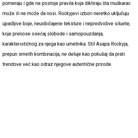
pomeraju i gde ne postoje pravila koja diktiraju šta muškarac
može ili ne može da nosi. Rockyjevi izbori neretko uključuju
upadljive boje, neuobičajene teksture i nepredvidive siluete,
koje prenose osećaj slobode i samopouzdanja,
karakterističnog za njega kao umetnika. Stil Asapa Rockyja,
prepun smelih kombinacija, ne deluje kao pokušaj da prati
trendove već kao odraz njegove autentične prirode.