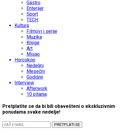
Gastro
Enterijer
Sport
TECH
Kultura
Filmovi i serije
Muzika
Knjige
Art
Misao
Horoskop
Nedeljni
Mesečni
Godišnji
Interview
Afterwork
10 pitanja
Pretplatite se da bi bili obavešteni o ekskluzivnim
ponudama svake nedelje!
PRETPLATI SE