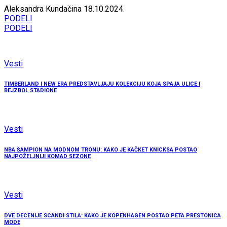
Aleksandra Kundačina
18.10.2024.
PODELI
PODELI
Vesti
TIMBERLAND I NEW ERA PREDSTAVLJAJU KOLEKCIJU KOJA SPAJA ULICE I
BEJZBOL STADIONE
Vesti
NBA ŠAMPION NA MODNOM TRONU: KAKO JE KAČKET KNICKSA POSTAO
NAJPOŽELJNIJI KOMAD SEZONE
Vesti
DVE DECENIJE SCANDI STILA: KAKO JE KOPENHAGEN POSTAO PETA PRESTONICA
MODE