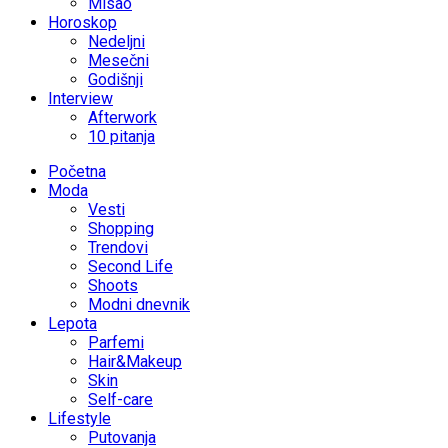
Misao
Horoskop
Nedeljni
Mesečni
Godišnji
Interview
Afterwork
10 pitanja
Početna
Moda
Vesti
Shopping
Trendovi
Second Life
Shoots
Modni dnevnik
Lepota
Parfemi
Hair&Makeup
Skin
Self-care
Lifestyle
Putovanja