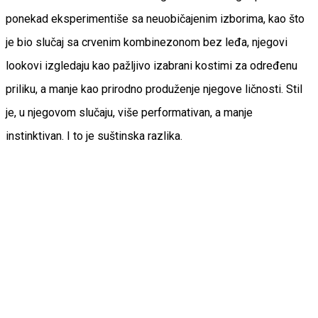
ponekad eksperimentiše sa neuobičajenim izborima, kao što
je bio slučaj sa crvenim kombinezonom bez leđa, njegovi
lookovi izgledaju kao pažljivo izabrani kostimi za određenu
priliku, a manje kao prirodno produženje njegove ličnosti. Stil
je, u njegovom slučaju, više performativan, a manje
instinktivan. I to je suštinska razlika.