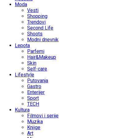
Moda
Vesti
Shopping
Trendovi
Second Life
Shoots
Modni dnevnik
Lepota
Parfemi
Hair&Makeup
Skin
Self-care
Lifestyle
Putovanja
Gastro
Enterijer
Sport
TECH
Kultura
Filmovi i serije
Muzika
Knjige
Art