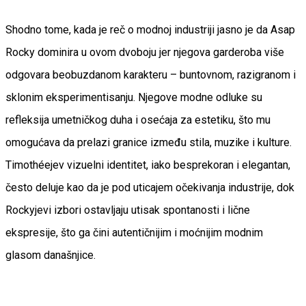
Shodno tome, kada je reč o modnoj industriji jasno je da Asap
Rocky dominira u ovom dvoboju jer njegova garderoba više
odgovara beobuzdanom karakteru – buntovnom, razigranom i
sklonim eksperimentisanju. Njegove modne odluke su
refleksija umetničkog duha i osećaja za estetiku, što mu
omogućava da prelazi granice između stila, muzike i kulture.
Timothéejev vizuelni identitet, iako besprekoran i elegantan,
često deluje kao da je pod uticajem očekivanja industrije, dok
Rockyjevi izbori ostavljaju utisak spontanosti i lične
ekspresije, što ga čini autentičnijim i moćnijim modnim
glasom današnjice.