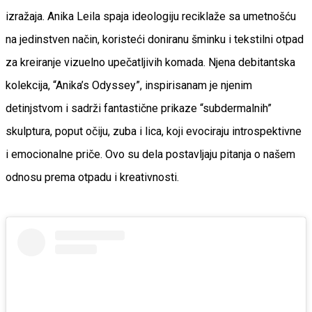
izražaja. Anika Leila spaja ideologiju reciklaže sa umetnošću
na jedinstven način, koristeći doniranu šminku i tekstilni otpad
za kreiranje vizuelno upečatljivih komada. Njena debitantska
kolekcija, “Anika’s Odyssey”, inspirisanam je njenim
detinjstvom i sadrži fantastične prikaze “subdermalnih”
skulptura, poput očiju, zuba i lica, koji evociraju introspektivne
i emocionalne priče. Ovo su dela postavljaju pitanja o našem
odnosu prema otpadu i kreativnosti.