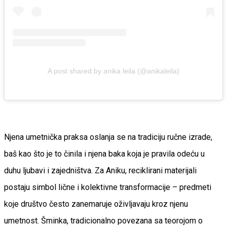
A post shared by anika leila (@anikaleila)
Njena umetnička praksa oslanja se na tradiciju ručne izrade,
baš kao što je to činila i njena baka koja je pravila odeću u
duhu ljubavi i zajedništva. Za Aniku, reciklirani materijali
postaju simbol lične i kolektivne transformacije – predmeti
koje društvo često zanemaruje oživljavaju kroz njenu
umetnost. Šminka, tradicionalno povezana sa teorojom o