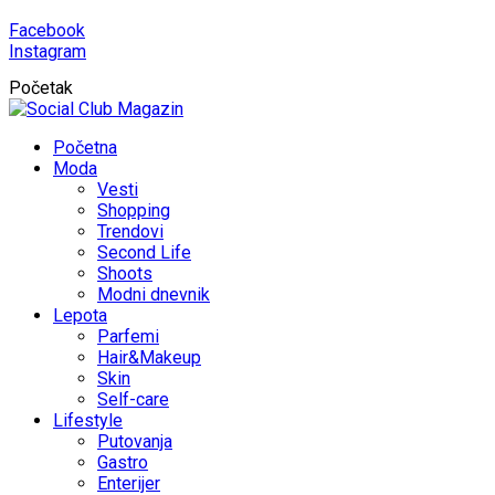
Facebook
Instagram
Početak
Početna
Moda
Vesti
Shopping
Trendovi
Second Life
Shoots
Modni dnevnik
Lepota
Parfemi
Hair&Makeup
Skin
Self-care
Lifestyle
Putovanja
Gastro
Enterijer