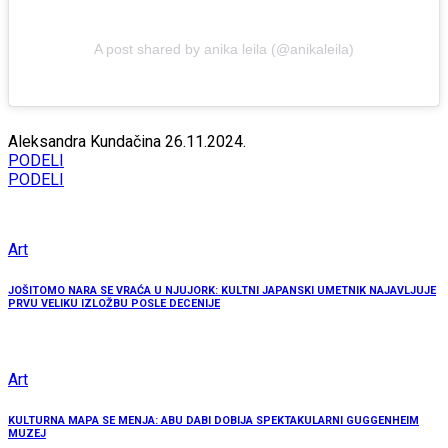
A post shared by anika leila (@anikaleila)
Aleksandra Kundačina
26.11.2024.
PODELI
PODELI
Art
JOŠITOMO NARA SE VRAĆA U NJUJORK: KULTNI JAPANSKI UMETNIK NAJAVLJUJE
PRVU VELIKU IZLOŽBU POSLE DECENIJE
Art
KULTURNA MAPA SE MENJA: ABU DABI DOBIJA SPEKTAKULARNI GUGGENHEIM
MUZEJ