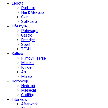
Lepota
Parfemi
Hair&Makeup
Skin
Self-care
Lifestyle
Putovanja
Gastro
Enterijer
Sport
TECH
Kultura
Filmovi i serije
Muzika
Knjige
Art
Misao
Horoskop
Nedeljni
Mesečni
Godišnji
Interview
Afterwork