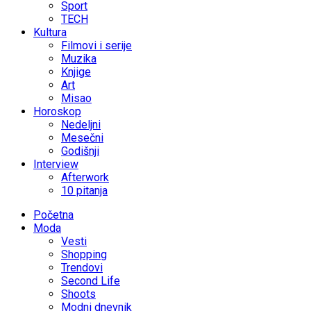
Sport
TECH
Kultura
Filmovi i serije
Muzika
Knjige
Art
Misao
Horoskop
Nedeljni
Mesečni
Godišnji
Interview
Afterwork
10 pitanja
Početna
Moda
Vesti
Shopping
Trendovi
Second Life
Shoots
Modni dnevnik