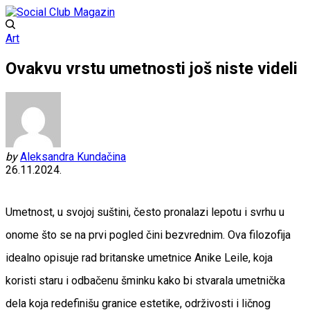
Art
Ovakvu vrstu umetnosti još niste videli
by
Aleksandra Kundačina
26.11.2024.
Umetnost, u svojoj suštini, često pronalazi lepotu i svrhu u
onome što se na prvi pogled čini bezvrednim. Ova filozofija
idealno opisuje rad britanske umetnice Anike Leile, koja
koristi staru i odbačenu šminku kako bi stvarala umetnička
dela koja redefinišu granice estetike, održivosti i ličnog