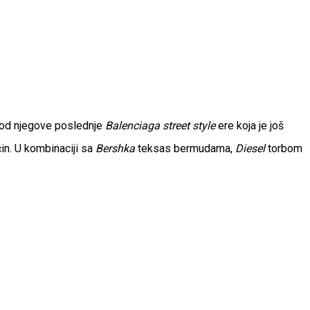
e od njegove poslednje
Balenciaga
street style
ere koja je još
in. U kombinaciji sa
Bershka
teksas bermudama,
Diesel
torbom