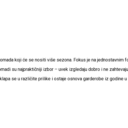
mada koji će se nositi više sezona. Fokus je na jednostavnim fo
omadi su najpraktičniji izbor – uvek izgledaju dobro i ne zahteva
uklapa se u različite prilike i ostaje osnova garderobe iz godine u