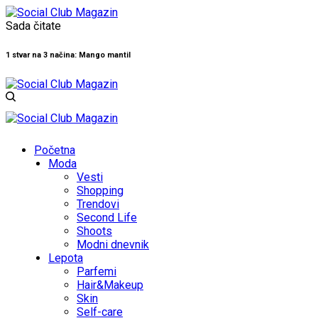
Sada čitate
1 stvar na 3 načina: Mango mantil
Početna
Moda
Vesti
Shopping
Trendovi
Second Life
Shoots
Modni dnevnik
Lepota
Parfemi
Hair&Makeup
Skin
Self-care