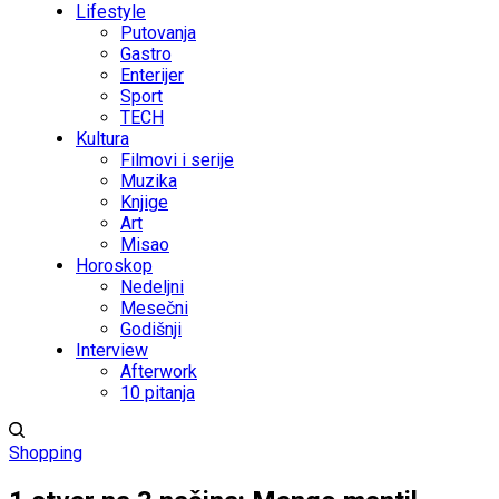
Lifestyle
Putovanja
Gastro
Enterijer
Sport
TECH
Kultura
Filmovi i serije
Muzika
Knjige
Art
Misao
Horoskop
Nedeljni
Mesečni
Godišnji
Interview
Afterwork
10 pitanja
Shopping