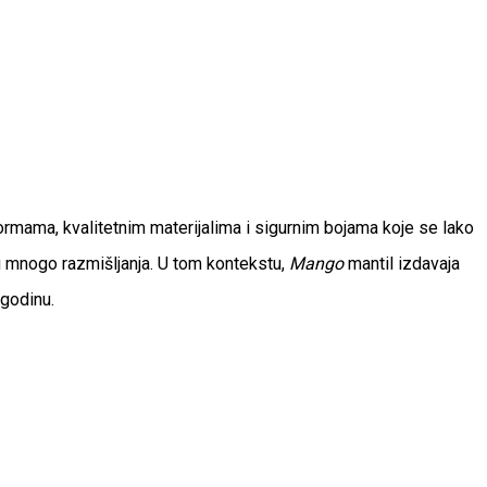
rmama, kvalitetnim materijalima i sigurnim bojama koje se lako
ju mnogo razmišljanja. U tom kontekstu,
Mango
mantil izdavaja
 godinu.