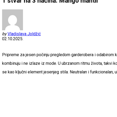
1 stvar na 3 načina: Mango mantil
by
Vladislava Joldžić
02.10.2025.
Pripreme za jesen počinju pregledom garderobera i odabirom ko
kombinuju i ne izlaze iz mode. U ubrzanom ritmu života, takvi k
se kao ključni element jesenjeg stila. Neutralan i funkcionalan, 