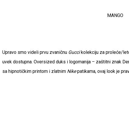
MANGO
Upravo smo videli prvu zvaničnu
Gucci
kolekciju za proleće/le
uvek dostupna. Oversized duks i logomanija – zaštitni znak Dem
sa hipnotičkim printom i zlatnim
Nike
patikama, ovaj look je pra