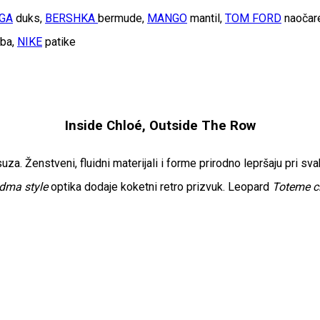
GA
duks,
BERSHKA
bermude,
MANGO
mantil,
TOM FORD
naočare
rba,
NIKE
patike
Inside Chloé, Outside The Row
za. Ženstveni, fluidni materijali i forme prirodno lepršaju pri s
dma style
optika dodaje koketni retro prizvuk. Leopard
Toteme
c