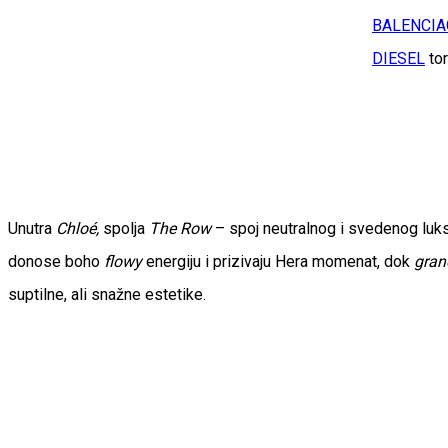
BALENCIA
DIESEL
to
Unutra
Chloé,
spolja
The Row
– spoj neutralnog i svedenog luksu
donose boho
flowy
energiju i prizivaju Hera momenat, dok
gran
suptilne, ali snažne estetike.