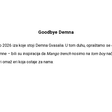
Goodbye Demna
to 2026 iza koje stoji Demna Gvasalia. U tom duhu, opraštamo s
ne – bili su inspiracija da
Mango trench
nosimo na
tom boy
nač
vi omaž eri koja ostaje za nama.