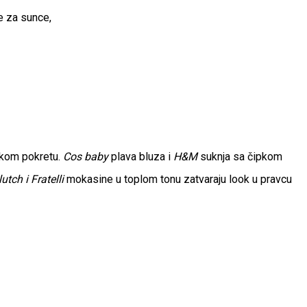
 za sunce,
vakom pokretu.
Cos
baby
plava bluza i
H&M
suknja sa čipkom
lutch i Fratelli
mokasine u toplom tonu zatvaraju look u pravcu