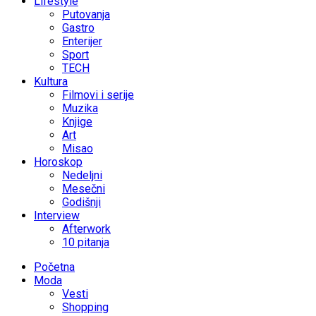
Lifestyle
Putovanja
Gastro
Enterijer
Sport
TECH
Kultura
Filmovi i serije
Muzika
Knjige
Art
Misao
Horoskop
Nedeljni
Mesečni
Godišnji
Interview
Afterwork
10 pitanja
Početna
Moda
Vesti
Shopping