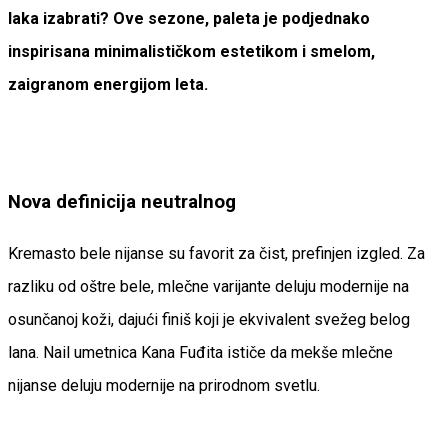
laka izabrati? Ove sezone, paleta je podjednako
inspirisana minimalističkom estetikom i smelom,
zaigranom energijom leta.
Nova definicija neutralnog
Kremasto bele nijanse su favorit za čist, prefinjen izgled. Za
razliku od oštre bele, mlečne varijante deluju modernije na
osunčanoj koži, dajući finiš koji je ekvivalent svežeg belog
lana. Nail umetnica Kana Fuđita ističe da mekše mlečne
nijanse deluju modernije na prirodnom svetlu.