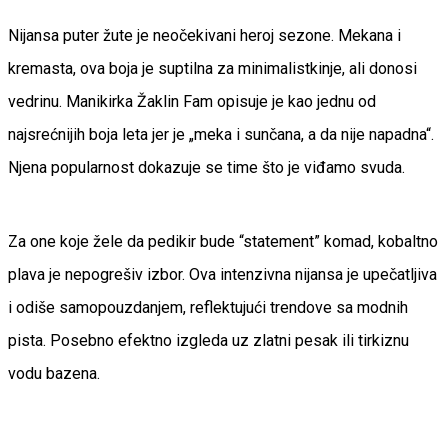
Nijansa puter žute je neočekivani heroj sezone. Mekana i
kremasta, ova boja je suptilna za minimalistkinje, ali donosi
vedrinu. Manikirka Žaklin Fam opisuje je kao jednu od
najsrećnijih boja leta jer je „meka i sunčana, a da nije napadna“.
Njena popularnost dokazuje se time što je viđamo svuda.
Za one koje žele da pedikir bude “statement” komad, kobaltno
plava je nepogrešiv izbor. Ova intenzivna nijansa je upečatljiva
i odiše samopouzdanjem, reflektujući trendove sa modnih
pista. Posebno efektno izgleda uz zlatni pesak ili tirkiznu
vodu bazena.