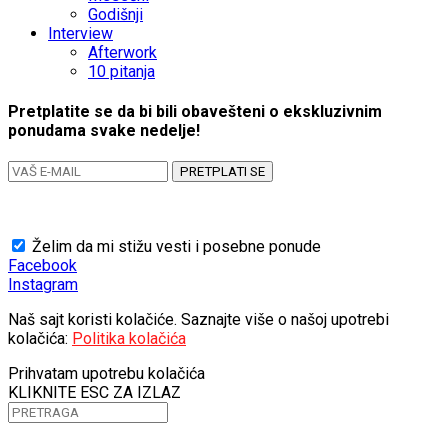
Godišnji
Interview
Afterwork
10 pitanja
Pretplatite se da bi bili obavešteni o ekskluzivnim
ponudama svake nedelje!
PRETPLATI SE
Želim da mi stižu vesti i posebne ponude
Facebook
Instagram
Naš sajt koristi kolačiće. Saznajte više o našoj upotrebi
kolačića:
Politika kolačića
Prihvatam upotrebu kolačića
KLIKNITE ESC ZA IZLAZ