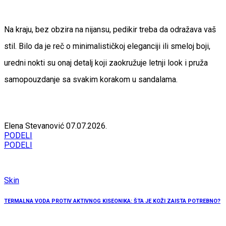
Na kraju, bez obzira na nijansu, pedikir treba da odražava vaš
stil. Bilo da je reč o minimalističkoj eleganciji ili smeloj boji,
uredni nokti su onaj detalj koji zaokružuje letnji look i pruža
samopouzdanje sa svakim korakom u sandalama.
Elena Stevanović
07.07.2026.
PODELI
PODELI
Skin
TERMALNA VODA PROTIV AKTIVNOG KISEONIKA: ŠTA JE KOŽI ZAISTA POTREBNO?