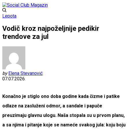
Lepota
Vodič kroz najpoželjnije pedikir
trendove za jul
by
Elena Stevanović
07.07.2026.
Konačno je stiglo ono doba godine kada čizme i patike
odlaze na zasluženi odmor, a sandale i papuče
preuzimaju glavnu ulogu. Naša stopala su u prvom planu,
a sa njima i pitanje koje se nameće svakog jula: koju boju