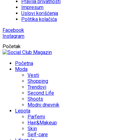
Pravila privatnosti
Impresum
Uslovi korišćenja
Politika kolačića
Facebook
Instagram
Početak
Početna
Moda
Vesti
Shopping
Trendovi
Second Life
Shoots
Modni dnevnik
Lepota
Parfemi
Hair&Makeup
Skin
Self-care