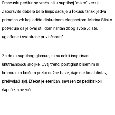
Francuski pedikir se vraća, ali u suptilnoj “mikro” verziji.
Zaboravite debele bele linije; sada je u fokusu tanak, jedva
primetan vrh koji odiše diskretnom elegancijom. Marina Slinko
potvrđuje da je ovaj stil dominantan zbog svoje „čiste,
uglađene i svestrane privlačnosti“.
Za dozu suptilnog glamura, tu su nokti inspirisani
unutrašnjošću školjke. Ovaj trend, postignut bisernim ili
hromiranim finišem preko nežne baze, daje noktima blistav,
prelivajući sjaj. Efekat je eteričan, savršen za pedikir koji
šapuće, a ne viče.