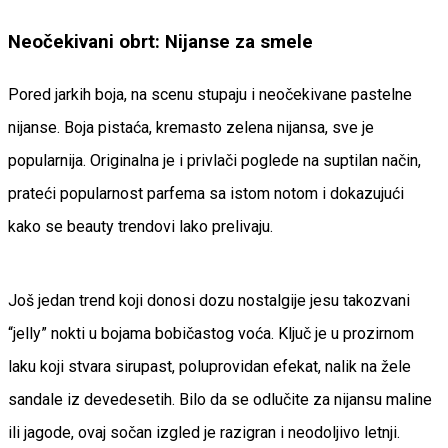
Neočekivani obrt: Nijanse za smele
Pored jarkih boja, na scenu stupaju i neočekivane pastelne
nijanse. Boja pistaća, kremasto zelena nijansa, sve je
popularnija. Originalna je i privlači poglede na suptilan način,
prateći popularnost parfema sa istom notom i dokazujući
kako se beauty trendovi lako prelivaju.
Još jedan trend koji donosi dozu nostalgije jesu takozvani
“jelly” nokti u bojama bobičastog voća. Ključ je u prozirnom
laku koji stvara sirupast, poluprovidan efekat, nalik na žele
sandale iz devedesetih. Bilo da se odlučite za nijansu maline
ili jagode, ovaj sočan izgled je razigran i neodoljivo letnji.