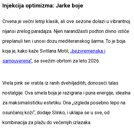
Injekcija optimizma: Jarke boje
Crvena je večni letnji klasik, ali ove sezone dolazi u vibrantnoj
nijansi zrelog paradajza. Njen narandžasti podton divno ističe
preplanuli ten i unosi dozu mediteranskog šarma. To je boja
koja je, kako kaže Svitlana Motil,
„bezvremenska i
samouverena“
, sa svežim obrtom za leto 2026.
Vrela pink se vratila iz ranih dvehiljaditih, donoseći talas
nostalgije. Ova smela boja je razigrana i puna energije, idealna
za maksimalističku estetiku. Ona „izgleda posebno lepo na
osunčanoj koži“, dodaje Slinko, i uklapa se u sve, od
kombinacija za plažu do večernjih izlazaka.