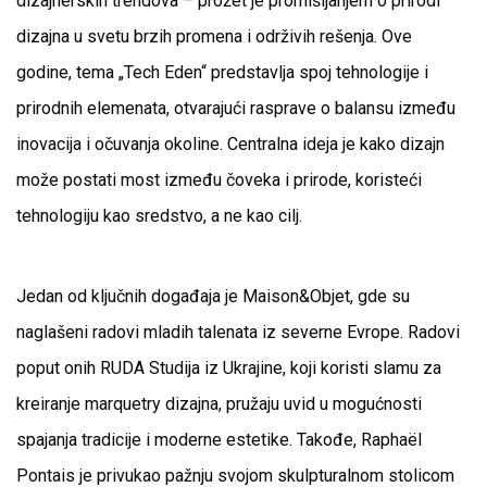
dizajnerskih trendova – prožet je promišljanjem o prirodi
dizajna u svetu brzih promena i održivih rešenja. Ove
godine, tema „Tech Eden“ predstavlja spoj tehnologije i
prirodnih elemenata, otvarajući rasprave o balansu između
inovacija i očuvanja okoline. Centralna ideja je kako dizajn
može postati most između čoveka i prirode, koristeći
tehnologiju kao sredstvo, a ne kao cilj.
Jedan od ključnih događaja je Maison&Objet, gde su
naglašeni radovi mladih talenata iz severne Evrope. Radovi
poput onih RUDA Studija iz Ukrajine, koji koristi slamu za
kreiranje marquetry dizajna, pružaju uvid u mogućnosti
spajanja tradicije i moderne estetike. Takođe, Raphaël
Pontais je privukao pažnju svojom skulpturalnom stolicom