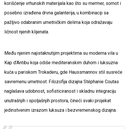
korišćenje vrhunskih materijala kao što su mermer, somot i
posebno izrađena drvna galanterija, u kombinaciji sa
pažljivo odabranim umetničkim delima koja odražavaju
ličnost njenih klijenata.
Među njenim najistaknutijim projektima su moderna vila u
Kap d’Antibu koja odiše mediteranskim duhom i luksuzna
kuća u pariskom Trokaderu, gde Haussmannov stil susreće
savremenu umetnost. Filozofija dizajna Stéphanie Coutas
naglašava udobnost, sofisticiranost i skladnu integraciju
unutrašnjih i spoljašnjih prostora, čineći svaki projekat
jedinstvenim izrazom luksuza i bezvremenskog dizajna.