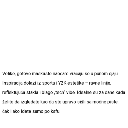
Velike, gotovo maskaste naočare vraćaju se u punom sjaju.
Inspiracija dolazi iz sporta i Y2K estetike – ravne linije,
reflektujuća stakla i blago „tech“ vibe. Idealne su za dane kada
želite da izgledate kao da ste upravo sišli sa modne piste,
čak i ako idete samo po kafu.