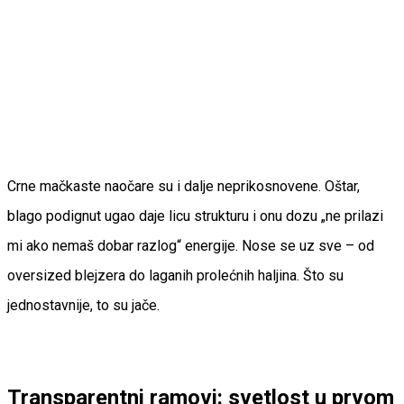
Crne mačkaste naočare su i dalje neprikosnovene. Oštar,
blago podignut ugao daje licu strukturu i onu dozu „ne prilazi
mi ako nemaš dobar razlog“ energije. Nose se uz sve – od
oversized blejzera do laganih prolećnih haljina. Što su
jednostavnije, to su jače.
Transparentni ramovi: svetlost u prvom