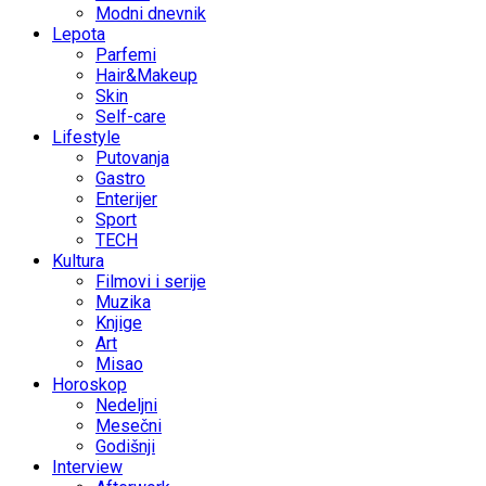
Modni dnevnik
Lepota
Parfemi
Hair&Makeup
Skin
Self-care
Lifestyle
Putovanja
Gastro
Enterijer
Sport
TECH
Kultura
Filmovi i serije
Muzika
Knjige
Art
Misao
Horoskop
Nedeljni
Mesečni
Godišnji
Interview