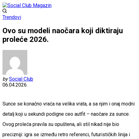
Trendovi
Ovo su modeli naočara koji diktiraju
proleće 2026.
by
Social Club
06.04.2026.
Sunce se konačno vraća na velika vrata, a sa njim i onaj modni
detalj koji u sekundi podigne ceo autfit – naočare za sunce.
Ovog proleća pravila su opuštena, ali stil nikad nije bio
precizniji: igra se između retro referenci, futurističkih linija i