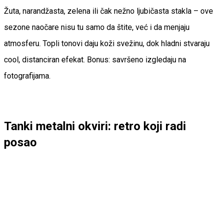
Žuta, narandžasta, zelena ili čak nežno ljubičasta stakla – ove
sezone naočare nisu tu samo da štite, već i da menjaju
atmosferu. Topli tonovi daju koži svežinu, dok hladni stvaraju
cool, distanciran efekat. Bonus: savršeno izgledaju na
fotografijama.
Tanki metalni okviri: retro koji radi
posao