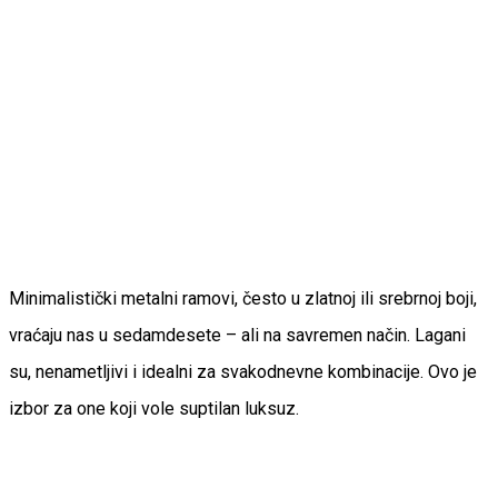
Minimalistički metalni ramovi, često u zlatnoj ili srebrnoj boji,
vraćaju nas u sedamdesete – ali na savremen način. Lagani
su, nenametljivi i idealni za svakodnevne kombinacije. Ovo je
izbor za one koji vole suptilan luksuz.