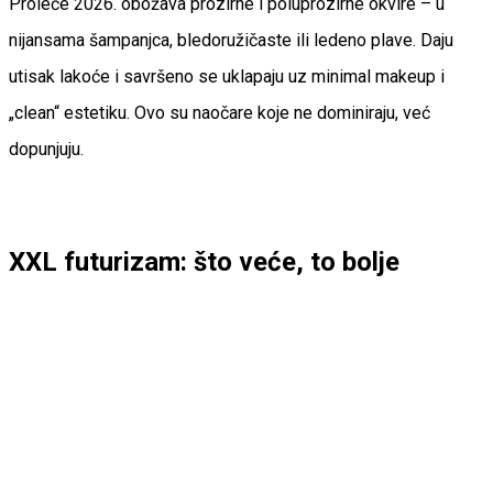
Proleće 2026. obožava prozirne i poluprozirne okvire – u
nijansama šampanjca, bledoružičaste ili ledeno plave. Daju
utisak lakoće i savršeno se uklapaju uz minimal makeup i
„clean“ estetiku. Ovo su naočare koje ne dominiraju, već
dopunjuju.
XXL futurizam: što veće, to bolje