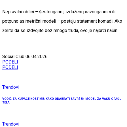
Nepravilni oblici – šestougaoni, izduženi pravougaonici ili
potpuno asimetrični modeli – postaju statement komadi. Ako
želite da se izdvojite bez mnogo truda, ovo je najbrži način.
Social Club
06.04.2026.
PODELI
PODELI
Trendovi
VODIČ ZA KUPAĆE KOSTIME: KAKO ODABRATI SAVRŠEN MODEL ZA VAŠU GRAĐU
TELA
Trendovi