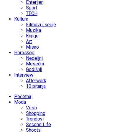
Enterijer
Sport
TECH
Kultura
Filmovi i serije
Muzika
Knjige
Art
Misao
Horoskop
Nedeljni
Mesečni
Godišnji
Interview
Afterwork
10 pitanja
Početna
Moda
Vesti
Shopping
Trendovi
Second Life
Shoots