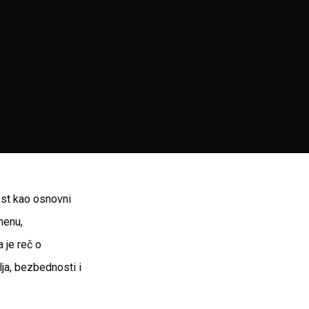
st kao osnovni
menu,
 je reč o
lja, bezbednosti i