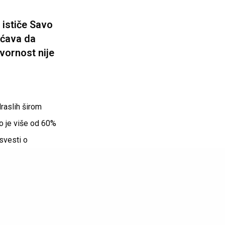
 ističe Savo
ućava da
vornost nije
raslih širom
o je više od 60%
svesti o
revenciju – kroz
ompanija nastoji