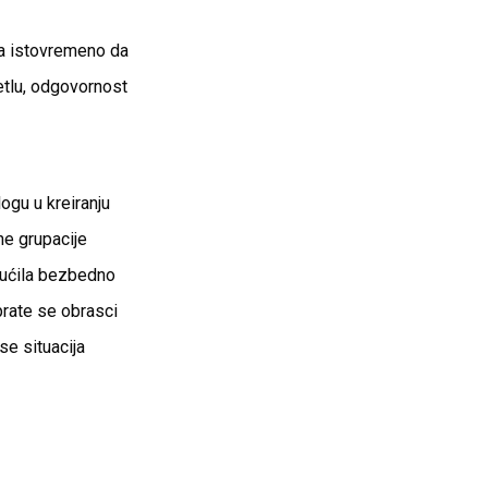
ora istovremeno da
etlu, odgovornost
ogu u kreiranju
e grupacije
ogućila bezbedno
prate se obrasci
se situacija