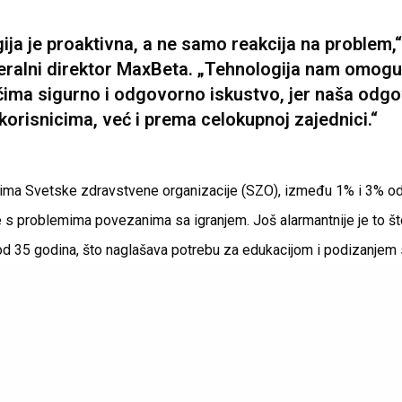
ija je proaktivna, a ne samo reakcija na problem,“
ralni direktor MaxBeta. „Tehnologija nam omog
čima sigurno i odgovorno iskustvo, jer naša odgo
orisnicima, već i prema celokupnoj zajednici.“
jima Svetske zdravstvene organizacije (SZO), između 1% i 3% od
 s problemima povezanima sa igranjem. Još alarmantnije je to št
od 35 godina, što naglašava potrebu za edukacijom i podizanjem 
nju od najranijih dana. MaxBetova strategija fokusirana je na p
njacima za mentalno zdravlje i korišćenje napredne tehnologije, k
ne posledice igranja.