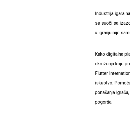
Industrija igara 
se suoči sa izaz
u igranju nije sam
Kako digitalna pl
okruženja koje p
Flutter Internati
iskustvo. Pomoću 
ponašanja igrača,
pogorša.