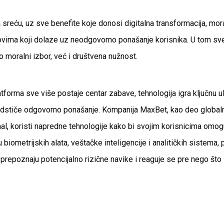
na sreću, uz sve benefite koje donosi digitalna transformacija, m
ovima koji dolaze uz neodgovorno ponašanje korisnika. U tom sv
o moralni izbor, već i društvena nužnost.
atforma sve više postaje centar zabave, tehnologija igra ključnu ul
odstiče odgovorno ponašanje. Kompanija MaxBet, kao deo globaln
onal, koristi napredne tehnologije kako bi svojim korisnicima om
biometrijskih alata, veštačke inteligencije i analitičkih sistema, 
 prepoznaju potencijalno rizične navike i reaguje se pre nego što 