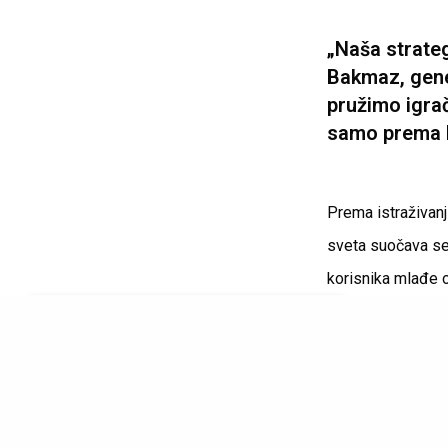
„Naša strateg
Bakmaz, gene
pružimo igra
samo prema k
Prema istraživan
sveta suočava se
korisnika mlađe 
odgovornom ponaša
Naš sajt koristi kolačiće. Saznajte više o
saradnju sa struč
našoj upotrebi kolačića:
Politika kolačića
da smanji negativ
PRIHVATAM UPOTREBU KOLAČIĆA