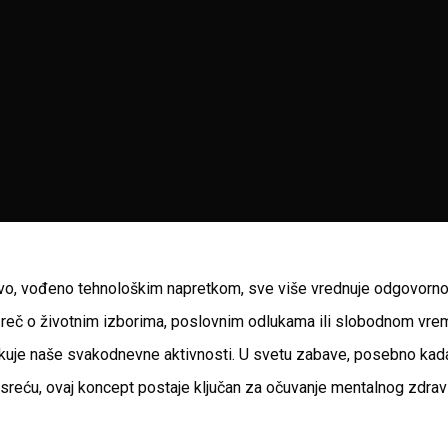
o, vođeno tehnološkim napretkom, sve više vrednuje odgovorno
je reč o životnim izborima, poslovnim odlukama ili slobodnom vre
kuje naše svakodnevne aktivnosti. U svetu zabave, posebno kada
na sreću, ovaj koncept postaje ključan za očuvanje mentalnog zdrav