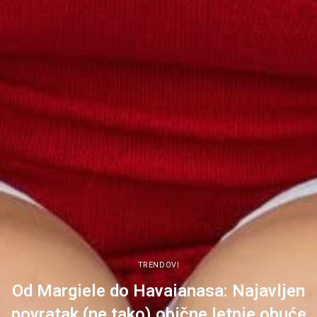
TRENDOVI
Od Margiele do Havaianasa: Najavljen
povratak (ne tako) obične letnje obuće