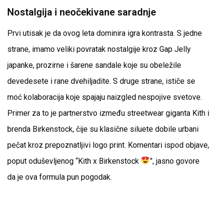
Nostalgija i neočekivane saradnje
Prvi utisak je da ovog leta dominira igra kontrasta. S jedne
strane, imamo veliki povratak nostalgije kroz Gap Jelly
japanke, prozirne i šarene sandale koje su obeležile
devedesete i rane dvehiljadite. S druge strane, ističe se
moć kolaboracija koje spajaju naizgled nespojive svetove.
Primer za to je partnerstvo između streetwear giganta Kith i
brenda Birkenstock, čije su klasične siluete dobile urbani
pečat kroz prepoznatljivi logo print. Komentari ispod objave,
poput oduševljenog “Kith x Birkenstock
”, jasno govore
da je ova formula pun pogodak.