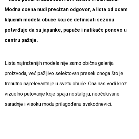
Modna scena nudi precizan odgovor, a lista od osam
ključnih modela obuće koji će definisati sezonu
potvrđuje da su japanke, papuče i natikače ponovo u
centru pažnje.
Lista najtraženijih modela nije samo obična galerija
proizvoda, već pažljivo selektovan presek onoga što je
trenutno najrelevantnije u svetu obuće. Ona nas vodi kroz
vizuelno putovanje koje spaja nostalgiju, neočekivane
saradnje i visoku modu prilagođenu svakodnevici.