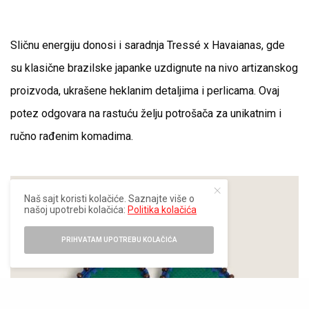
Sličnu energiju donosi i saradnja Tressé x Havaianas, gde
su klasične brazilske japanke uzdignute na nivo artizanskog
proizvoda, ukrašene heklanim detaljima i perlicama. Ovaj
potez odgovara na rastuću želju potrošača za unikatnim i
ručno rađenim komadima.
Naš sajt koristi kolačiće. Saznajte više o
našoj upotrebi kolačića:
Politika kolačića
PRIHVATAM UPOTREBU KOLAČIĆA