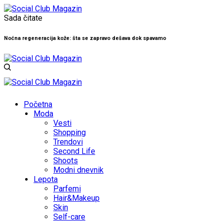
Sada čitate
Noćna regeneracija kože: šta se zapravo dešava dok spavamo
Početna
Moda
Vesti
Shopping
Trendovi
Second Life
Shoots
Modni dnevnik
Lepota
Parfemi
Hair&Makeup
Skin
Self-care