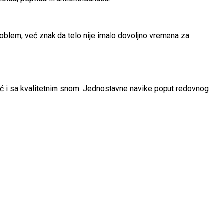
problem, već znak da telo nije imalo dovoljno vremena za
eć i sa kvalitetnim snom. Jednostavne navike poput redovnog