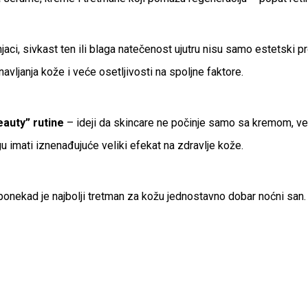
aci, sivkast ten ili blaga natečenost ujutru nisu samo estetski 
vljanja kože i veće osetljivosti na spoljne faktore.
eauty” rutine
– ideji da skincare ne počinje samo sa kremom, v
 imati iznenađujuće veliki efekat na zdravlje kože.
: ponekad je najbolji tretman za kožu jednostavno dobar noćni san.