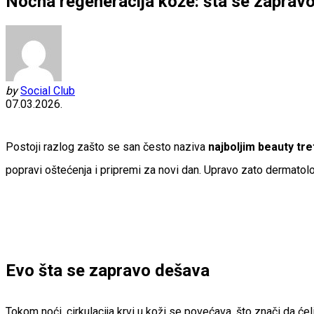
Noćna regeneracija kože: šta se zapra
by
Social Club
07.03.2026.
Postoji razlog zašto se san često naziva
najboljim beauty t
popravi oštećenja i pripremi za novi dan. Upravo zato dermatoloz
Evo šta se zapravo dešava
Tokom noći, cirkulacija krvi u koži se povećava, što znači da ćeli