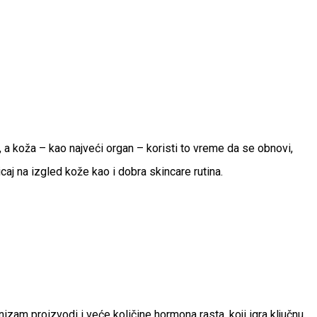
, a koža – kao najveći organ – koristi to vreme da se obnovi,
caj na izgled kože kao i dobra skincare rutina.
anizam proizvodi i veće količine hormona rasta, koji igra ključnu