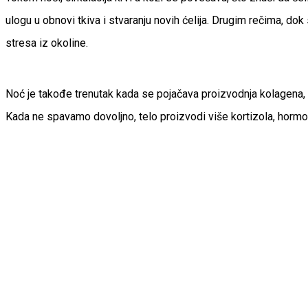
ulogu u obnovi tkiva i stvaranju novih ćelija. Drugim rečima, do
stresa iz okoline.
Noć je takođe trenutak kada se pojačava proizvodnja kolagena, pr
Kada ne spavamo dovoljno, telo proizvodi više kortizola, hormona