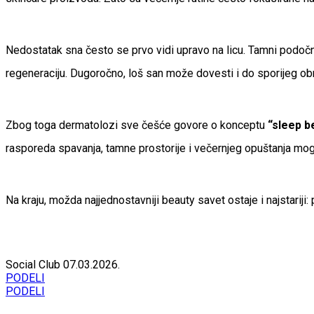
Nedostatak sna često se prvo vidi upravo na licu. Tamni podočnj
regeneraciju. Dugoročno, loš san može dovesti i do sporijeg obna
Zbog toga dermatolozi sve češće govore o konceptu
“sleep b
rasporeda spavanja, tamne prostorije i večernjeg opuštanja mogu
Na kraju, možda najjednostavniji beauty savet ostaje i najstariji
Social Club
07.03.2026.
PODELI
PODELI