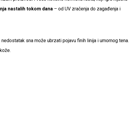
nja nastalih tokom dana
– od UV zračenja do zagađenja i
 nedostatak sna može ubrzati pojavu finih linija i umornog tena.
 kože.