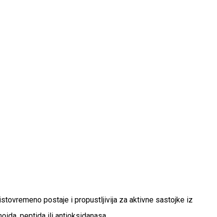
tovremeno postaje i propustljivija za aktivne sastojke iz
ida, peptida ili antioksidanasa.