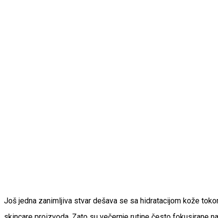
Još jedna zanimljiva stvar dešava se sa hidratacijom kože toko
skincare proizvoda. Zato su večernje rutine često fokusirane na