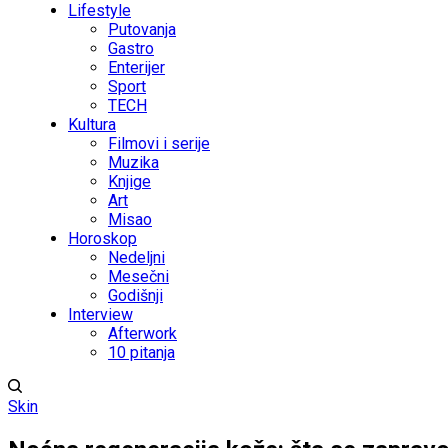
Lifestyle
Putovanja
Gastro
Enterijer
Sport
TECH
Kultura
Filmovi i serije
Muzika
Knjige
Art
Misao
Horoskop
Nedeljni
Mesečni
Godišnji
Interview
Afterwork
10 pitanja
Skin