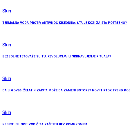
Skin
TERMALNA VODA PROTIV AKTIVNOG KISEONIKA: ŠTA JE KOŽI ZAISTA POTREBNO?
Skin
BEZBOLNE TETOVAŽE SU TU: REVOLUCIJA ILI SKRNAVLJENJE RITUALA?
Skin
DA LI GOVEĐI ŽELATIN ZAISTA MOŽE DA ZAMENI BOTOKS? NOVI TIKTOK TREND 
Skin
PEGICE I SUNCE: VODIČ ZA ZAŠTITU BEZ KOMPROMISA