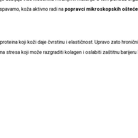
k spavamo, koža aktivno radi na
popravci mikroskopskih ošteće
oteina koji koži daje čvrstinu i elastičnost. Upravo zato hronični
 stresa koji može razgraditi kolagen i oslabiti zaštitnu barijeru