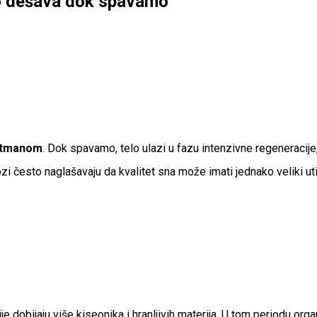
vo dešava dok spavamo
retmanom
. Dok spavamo, telo ulazi u fazu intenzivne regeneracije
i često naglašavaju da kvalitet sna može imati jednako veliki uti
je dobijaju više kiseonika i hranljivih materija. U tom periodu org