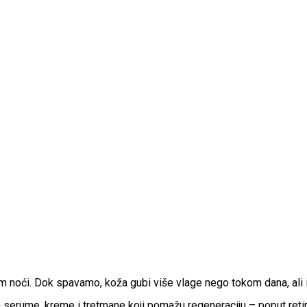
m noći. Dok spavamo, koža gubi više vlage nego tokom dana, ali is
 serume, kreme i tretmane koji pomažu regeneraciju – poput retino