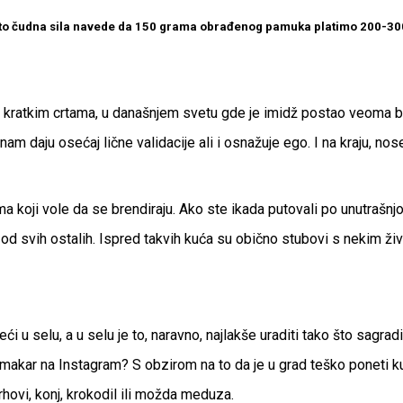
s to čudna sila navede da 150 grama obrađenog pamuka platimo 200-3
a. U kratkim crtama, u današnjem svetu gde je imidž postao veoma
am daju osećaj lične validacije ali i osnažuje ego. I na kraju, n
ma koji vole da se brendiraju. Ako ste ikada putovali po unutrašn
svih ostalih. Ispred takvih kuća su obično stubovi s nekim životi
ći u selu, a u selu je to, naravno, najlakše uraditi tako što sagra
 makar na Instagram? S obzirom na to da je u grad teško poneti k
 vrhovi, konj, krokodil ili možda meduza.