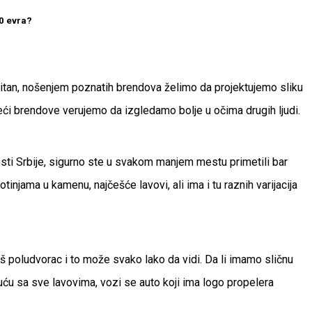
00 evra?
 bitan, nošenjem poznatih brendova želimo da projektujemo sliku
oseći brendove verujemo da izgledamo bolje u očima drugih ljudi.
josti Srbije, sigurno ste u svakom manjem mestu primetili bar
njama u kamenu, najčešće lavovi, ali ima i tu raznih varijacija
diš poludvorac i to može svako lako da vidi. Da li imamo sličnu
uću sa sve lavovima, vozi se auto koji ima logo propelera