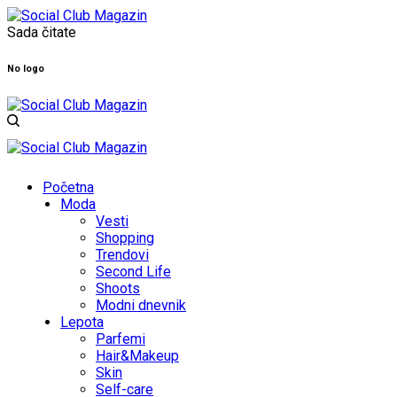
Sada čitate
No logo
Početna
Moda
Vesti
Shopping
Trendovi
Second Life
Shoots
Modni dnevnik
Lepota
Parfemi
Hair&Makeup
Skin
Self-care