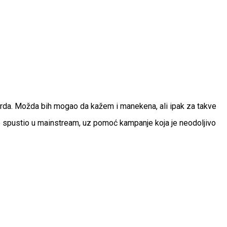
rda. Možda bih mogao da kažem i manekena, ali ipak za takve
 spustio u mainstream, uz pomoć kampanje koja je neodoljivo