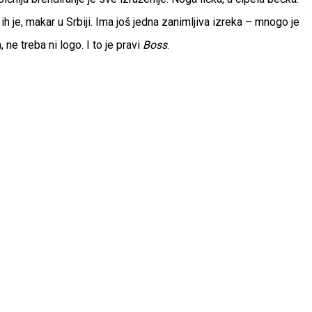
h je, makar u Srbiji. Ima još jedna zanimljiva izreka – mnogo je
e treba ni logo. I to je pravi
Boss
.