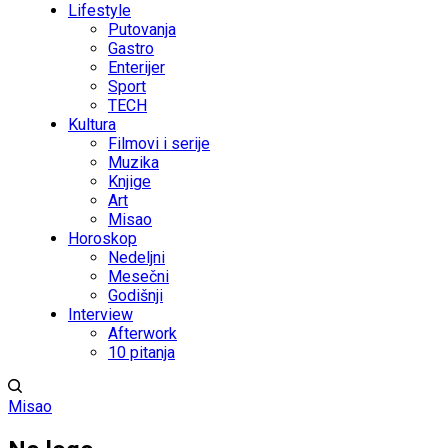
Lifestyle
Putovanja
Gastro
Enterijer
Sport
TECH
Kultura
Filmovi i serije
Muzika
Knjige
Art
Misao
Horoskop
Nedeljni
Mesečni
Godišnji
Interview
Afterwork
10 pitanja
Misao