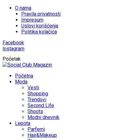
O nama
Pravila privatnosti
Impresum
Uslovi korišćenja
Politika kolačića
Facebook
Instagram
Početak
Početna
Moda
Vesti
Shopping
Trendovi
Second Life
Shoots
Modni dnevnik
Lepota
Parfemi
Hair&Makeup