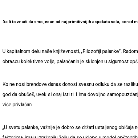
Da li to znači da smo jedan od najprimitivnijih aspekata sela, pored m
U kapitalnom delu naše književnosti, „Filozofiji palanke”, Radomi
obrascu kolektivne volje, palančanin je sklonjen u sigurnost op
Ko ne nosi brendove danas donosi svesnu odluku da se razlikuje
god da obučeš, uvek si onaj isti ti. I ima dovoljno samopouzdanja,
više privlačan.
„U svetu palanke, važnije je dobro se držati ustaljenog običaja 
faktorima, imaju izraženiju želju da se uklope u model opšteprihva