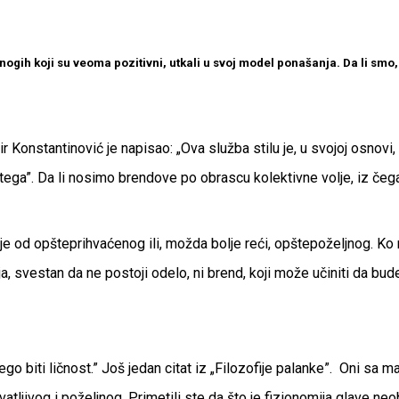
nogih koji su veoma pozitivni, utkali u svoj model ponašanja. Da li smo,
r Konstantinović je napisao: „Ova služba stilu je, u svojoj osnovi
štega”. Da li nosimo brendove po obrascu kolektivne volje, iz čeg
 od opšteprihvaćenog ili, možda bolje reći, opštepoželjnog. Ko 
 svestan da ne postoji odelo, ni brend, koji može učiniti da budeš 
nego biti ličnost.” Još jedan citat iz „Filozofije palanke”. Oni 
tljivog i poželjnog. Primetili ste da što je fizionomija glave neob