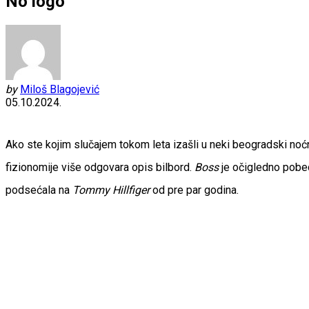
No logo
by
Miloš Blagojević
05.10.2024.
Ako ste kojim slučajem tokom leta izašli u neki beogradski noćn
fizionomije više odgovara opis bilbord.
Boss
je očigledno pobed
podsećala na
Tommy Hillfiger
od pre par godina.