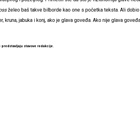
oss
želeo baš takve bilborde kao one s početka teksta. Ali dobio i
una, jabuka i konj, ako je glava goveđa. Ako nije glava goveđa, n
 predstavljaju stavove redakcije.