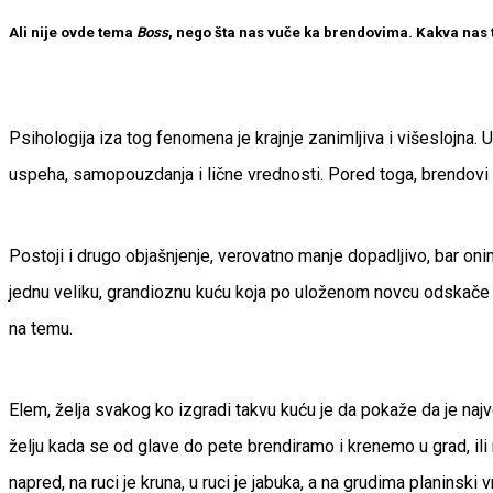
Ali nije ovde tema
Boss
, nego šta nas vuče ka brendovima. Kakva na
Psihologija iza tog fenomena je krajnje zanimljiva i višeslojn
uspeha, samopouzdanja i lične vrednosti. Pored toga, brendovi n
Postoji i drugo objašnjenje, verovatno manje dopadljivo, bar oni
jednu veliku, grandioznu kuću koja po uloženom novcu odskače od 
na temu.
Elem, želja svakog ko izgradi takvu kuću je da pokaže da je najve
želju kada se od glave do pete brendiramo i krenemo u grad, ili
napred, na ruci je kruna, u ruci je jabuka, a na grudima planinski