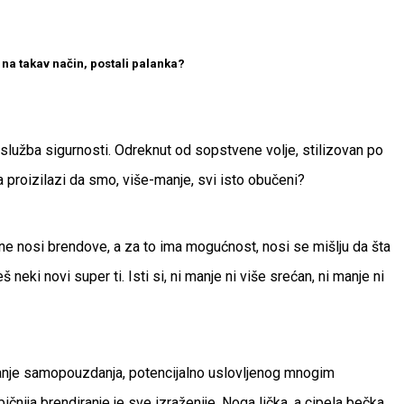
 na takav način, postali palanka?
, služba sigurnosti. Odreknut od sopstvene volje, stilizovan po
a proizilazi da smo, više-manje, svi isto obučeni?
ne nosi brendove, a za to ima mogućnost, nosi se mišlju da šta
neki novi super ti. Isti si, ni manje ni više srećan, ni manje ni
sa manje samopouzdanja, potencijalno uslovljenog mnogim
ičnija brendiranje je sve izraženije. Noga lička, a cipela bečka.