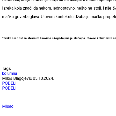
Izreka koja znači da nekom, jednostavno, nešto ne stoji. I nije
B
mačku goveđa glava. U ovom kontekstu džaba je mačku propeler, kr
*Svaka sličnost sa stvarnim likovima i događajima je slučajna. Stavovi kolumnista ne
Tags
kolumna
Miloš Blagojević
05.10.2024.
PODELI
PODELI
Misao