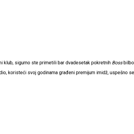
i klub, sigurno ste primetili bar dvadesetak pokretnih
Boss
bilbo
io, koristeći svoj godinama građeni premijum imidž, uspešno se