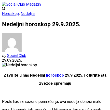
Horoskop
,
Nedeljni
Nedeljni horoskop 29.9.2025.
by
Social Club
29.09.2025.
Zavirite u naš Nedeljni
horoskop
29.9.2025. i otkrijte šta
zvezde spremaju
Posle haosa sezone pomračenja, ova nedelja donosi malo
mira. U ponedeljak, prva četvrt Meseca u Jarcu može uneti