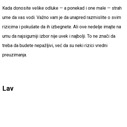
Kada donosite velike odluke — a ponekad i one male — strah
ume da vas vodi. Važno vam je da unapred razmislite o svim
rizicima i pokušate da ih izbegnete. Ali ove nedelje imajte na
umu da najsigurniji izbor nije uvek i najbolji. To ne znači da
treba da budete nepažljivi, već da su neki rizici vredni
preuzimanja.
Lav