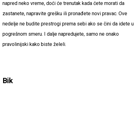
napred neko vreme, doći će trenutak kada ćete morati da
zastanete, napravite grešku ili pronađete novi pravac. Ove
nedelje ne budite prestrogi prema sebi ako se čini da idete u
pogrešnom smeru. I dalje napredujete, samo ne onako
pravolinijski kako biste želeli.
Bik