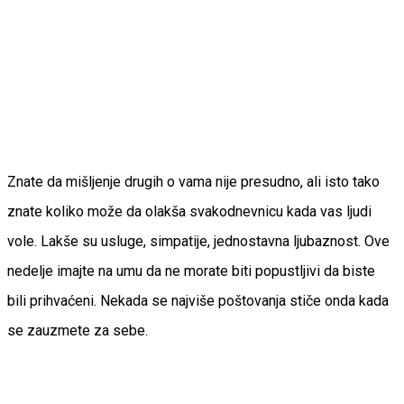
Znate da mišljenje drugih o vama nije presudno, ali isto tako
znate koliko može da olakša svakodnevnicu kada vas ljudi
vole. Lakše su usluge, simpatije, jednostavna ljubaznost. Ove
nedelje imajte na umu da ne morate biti popustljivi da biste
bili prihvaćeni. Nekada se najviše poštovanja stiče onda kada
se zauzmete za sebe.