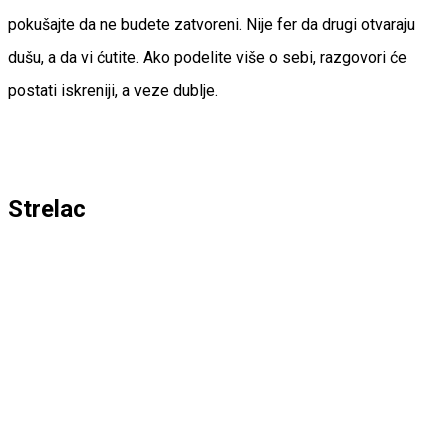
pokušajte da ne budete zatvoreni. Nije fer da drugi otvaraju
dušu, a da vi ćutite. Ako podelite više o sebi, razgovori će
postati iskreniji, a veze dublje.
Strelac