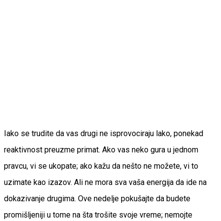
Iako se trudite da vas drugi ne isprovociraju lako, ponekad
reaktivnost preuzme primat. Ako vas neko gura u jednom
pravcu, vi se ukopate; ako kažu da nešto ne možete, vi to
uzimate kao izazov. Ali ne mora sva vaša energija da ide na
dokazivanje drugima. Ove nedelje pokušajte da budete
promišljeniji u tome na šta trošite svoje vreme; nemojte