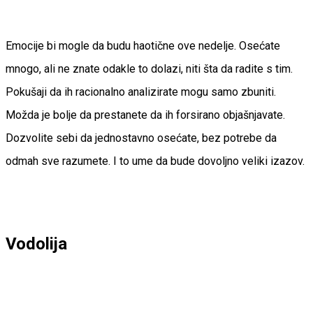
Emocije bi mogle da budu haotične ove nedelje. Osećate
mnogo, ali ne znate odakle to dolazi, niti šta da radite s tim.
Pokušaji da ih racionalno analizirate mogu samo zbuniti.
Možda je bolje da prestanete da ih forsirano objašnjavate.
Dozvolite sebi da jednostavno osećate, bez potrebe da
odmah sve razumete. I to ume da bude dovoljno veliki izazov.
Vodolija