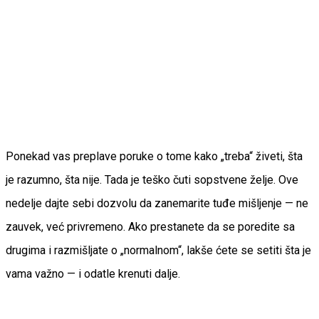
Ponekad vas preplave poruke o tome kako „treba“ živeti, šta
je razumno, šta nije. Tada je teško čuti sopstvene želje. Ove
nedelje dajte sebi dozvolu da zanemarite tuđe mišljenje — ne
zauvek, već privremeno. Ako prestanete da se poredite sa
drugima i razmišljate o „normalnom“, lakše ćete se setiti šta je
vama važno — i odatle krenuti dalje.