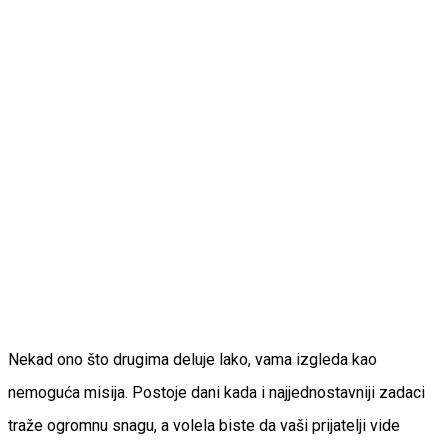
Nekad ono što drugima deluje lako, vama izgleda kao
nemoguća misija. Postoje dani kada i najjednostavniji zadaci
traže ogromnu snagu, a volela biste da vaši prijatelji vide