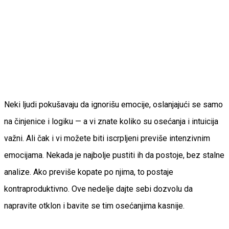
Neki ljudi pokušavaju da ignorišu emocije, oslanjajući se samo
na činjenice i logiku — a vi znate koliko su osećanja i intuicija
važni. Ali čak i vi možete biti iscrpljeni previše intenzivnim
emocijama. Nekada je najbolje pustiti ih da postoje, bez stalne
analize. Ako previše kopate po njima, to postaje
kontraproduktivno. Ove nedelje dajte sebi dozvolu da
napravite otklon i bavite se tim osećanjima kasnije.