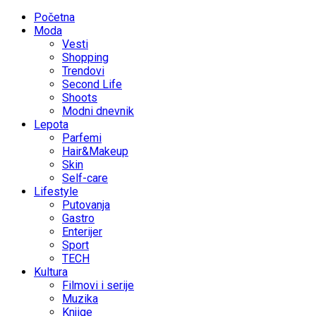
Početna
Moda
Vesti
Shopping
Trendovi
Second Life
Shoots
Modni dnevnik
Lepota
Parfemi
Hair&Makeup
Skin
Self-care
Lifestyle
Putovanja
Gastro
Enterijer
Sport
TECH
Kultura
Filmovi i serije
Muzika
Knjige