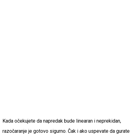
Kada očekujete da napredak bude linearan i neprekidan,
razočaranje je gotovo sigurno. Čak i ako uspevate da gurate