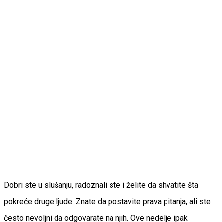
Dobri ste u slušanju, radoznali ste i želite da shvatite šta
pokreće druge ljude. Znate da postavite prava pitanja, ali ste
često nevoljni da odgovarate na njih. Ove nedelje ipak