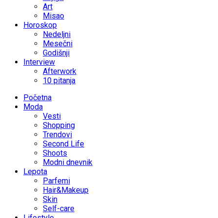
Art
Misao
Horoskop
Nedeljni
Mesečni
Godišnji
Interview
Afterwork
10 pitanja
Početna
Moda
Vesti
Shopping
Trendovi
Second Life
Shoots
Modni dnevnik
Lepota
Parfemi
Hair&Makeup
Skin
Self-care
Lifestyle