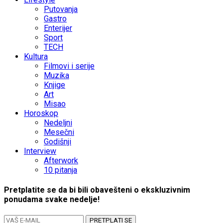
Putovanja
Gastro
Enterijer
Sport
TECH
Kultura
Filmovi i serije
Muzika
Knjige
Art
Misao
Horoskop
Nedeljni
Mesečni
Godišnji
Interview
Afterwork
10 pitanja
Pretplatite se da bi bili obavešteni o ekskluzivnim
ponudama svake nedelje!
PRETPLATI SE