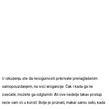
U iskušenju ste da nesigurnosti prikrivate prenaglašenim
samopouzdanjem, na ivici arogancije. Čak i kada ga ne
osećate, možete ga odglumiti. Ali ove nedelje takav pristup
neće vam ići u korist. Bolje je priznati, makar samo sebi, kada