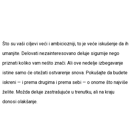
Što su vaši ciljevi veći i ambiciozniji, to je veće iskušenje da ih
umanjite. Delovati nezainteresovano deluje sigurnije nego
priznati koliko vam nešto znači. Ali ove nedelje izbegavanje
istine samo će otežati ostvarenje snova. Pokušajte da budete
iskreni — i prema drugima i prema sebi — o onome što najviše
želite. Možda deluje zastrašujuće u trenutku, ali na kraju
donosi olakšanje.