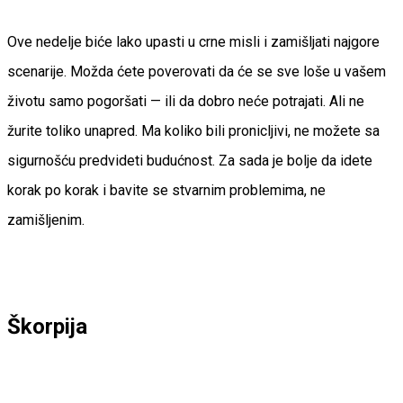
Ove nedelje biće lako upasti u crne misli i zamišljati najgore
scenarije. Možda ćete poverovati da će se sve loše u vašem
životu samo pogoršati — ili da dobro neće potrajati. Ali ne
žurite toliko unapred. Ma koliko bili pronicljivi, ne možete sa
sigurnošću predvideti budućnost. Za sada je bolje da idete
korak po korak i bavite se stvarnim problemima, ne
zamišljenim.
Škorpija