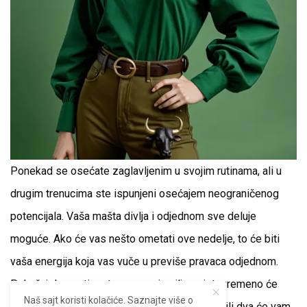
Ponekad se osećate zaglavljenim u svojim rutinama, ali u
drugim trenucima ste ispunjeni osećajem neograničenog
potencijala. Vaša mašta divlja i odjednom sve deluje
moguće. Ako će vas nešto ometati ove nedelje, to će biti
vaša energija koja vas vuče u previše pravaca odjednom.
Pokušaj da postignete sve svoje ciljeve istovremeno će
Naš sajt koristi kolačiće. Saznajte više o
vas samo iscrpiti i obeshrabriti; izbor jednog ili dva će vam