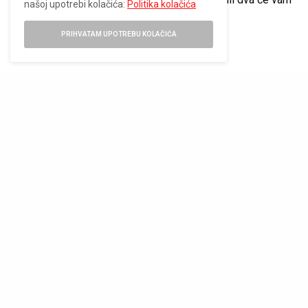
našoj upotrebi kolačića:
Politika kolačića
pomoći da održite fokus.
PRIHVATAM UPOTREBU KOLAČIĆA
Blizanci
Sve u vašem životu može delovati posebno hitno ove
nedelje. Osećate se kao da nemate vremena za gubljenje —
morate da napravite velike poteze sada. Ali što više žurite,
verovatno ćete biti manje efikasni, a odluke koje donosite u
žurbi će verovatno biti one zbog kojih ćete se na kraju kajati.
Zapamtite da vreme koje provodite u planiranju i
razmišljanju nije izgubljeno i da je ponekad spor, ali stabilan
put zapravo najbrži.