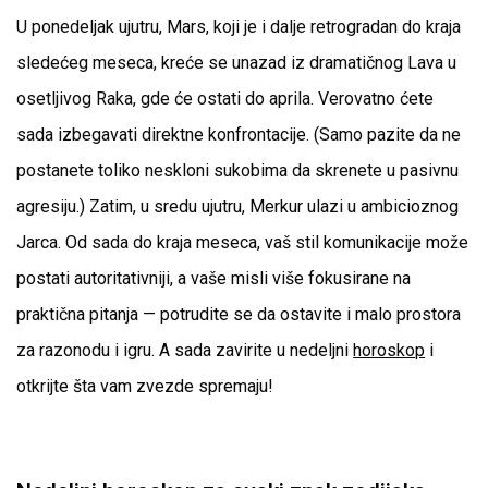
U ponedeljak ujutru, Mars, koji je i dalje retrogradan do kraja
sledećeg meseca, kreće se unazad iz dramatičnog Lava u
osetljivog Raka, gde će ostati do aprila. Verovatno ćete
sada izbegavati direktne konfrontacije. (Samo pazite da ne
postanete toliko neskloni sukobima da skrenete u pasivnu
agresiju.) Zatim, u sredu ujutru, Merkur ulazi u ambicioznog
Jarca. Od sada do kraja meseca, vaš stil komunikacije može
postati autoritativniji, a vaše misli više fokusirane na
praktična pitanja — potrudite se da ostavite i malo prostora
za razonodu i igru. A sada zavirite u nedeljni
horoskop
i
otkrijte šta vam zvezde spremaju!