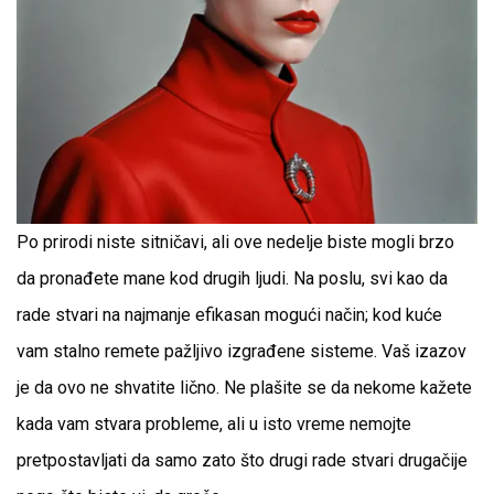
Po prirodi niste sitničavi, ali ove nedelje biste mogli brzo
da pronađete mane kod drugih ljudi. Na poslu, svi kao da
rade stvari na najmanje efikasan mogući način; kod kuće
vam stalno remete pažljivo izgrađene sisteme. Vaš izazov
je da ovo ne shvatite lično. Ne plašite se da nekome kažete
kada vam stvara probleme, ali u isto vreme nemojte
pretpostavljati da samo zato što drugi rade stvari drugačije