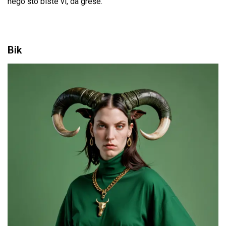
nego što biste vi, da greše.
Bik