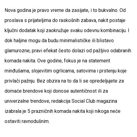
Nova godina je pravo vreme da zasijate, i to bukvalno. Od
proslava s prijateljima do raskošnih zabava, nakit postaje
ključni dodatak koji zaokružuje svaku odevnu kombinaciju. I
dok haljine mogu da budu minimalističke ili blistavo
glamurozne, pravi efekat često dolazi od pažljivo odabranih
komada nakita. Ove godine, fokus je na statement
minđušama, slojevitim ogrlicama, satovima i prstenju koje
privlači pažnju. Bez obzira na to da li se opredeljujete za
domaće brendove koji donose autentičnost ili za
univerzalne trendove, redakcija Social Club magazina
izabrala je 5 prazničnih komada nakita koji nikoga neće
ostaviti ravnodušnim.