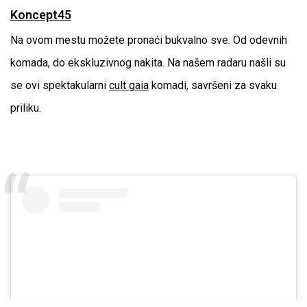
Koncept45
Na ovom mestu možete pronaći bukvalno sve. Od odevnih
komada, do ekskluzivnog nakita. Na našem radaru našli su
se ovi spektakularni
cult gaia
komadi, savršeni za svaku
priliku.