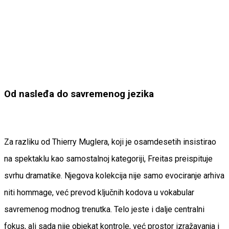
Od nasleđa do savremenog jezika
Za razliku od Thierry Muglera, koji je osamdesetih insistirao
na spektaklu kao samostalnoj kategoriji, Freitas preispituje
svrhu dramatike. Njegova kolekcija nije samo evociranje arhiva
niti hommage, već prevod ključnih kodova u vokabular
savremenog modnog trenutka. Telo jeste i dalje centralni
fokus, ali sada nije objekat kontrole, već prostor izražavanja i