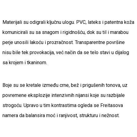
Materijali su odigrali ključnu ulogu. PVC, lateks i patentna koža
komunicirali su sa snagom i rigidnošću, dok su til i marabou
perje unosili lakoću i prozračnost. Transparentne površine
nisu bile tek provokacija, već način da se telo stavi u dijalog
sa krojem i tkaninom.
Boje su se kretale između crne, bež i prigušenih tonova, uz
povremene eksplozije intenzivnih nijansi koje su razbijale
strogoću. Upravo u tim kontrastima ogleda se Freitasova
namera da balansira moć i ranjivost, strukturu i nežnost.