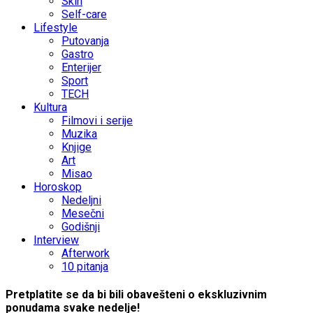
Skin
Self-care
Lifestyle
Putovanja
Gastro
Enterijer
Sport
TECH
Kultura
Filmovi i serije
Muzika
Knjige
Art
Misao
Horoskop
Nedeljni
Mesečni
Godišnji
Interview
Afterwork
10 pitanja
Pretplatite se da bi bili obavešteni o ekskluzivnim
ponudama svake nedelje!