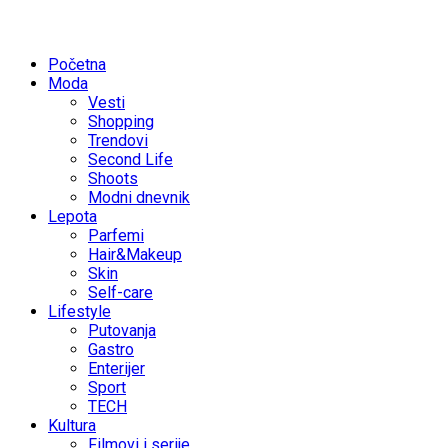
Početna
Moda
Vesti
Shopping
Trendovi
Second Life
Shoots
Modni dnevnik
Lepota
Parfemi
Hair&Makeup
Skin
Self-care
Lifestyle
Putovanja
Gastro
Enterijer
Sport
TECH
Kultura
Filmovi i serije