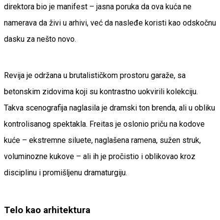
direktora bio je manifest – jasna poruka da ova kuća ne
namerava da živi u arhivi, već da nasleđe koristi kao odskočnu
dasku za nešto novo.
Revija je održana u brutalističkom prostoru garaže, sa
betonskim zidovima koji su kontrastno uokvirili kolekciju.
Takva scenografija naglasila je dramski ton brenda, ali u obliku
kontrolisanog spektakla. Freitas je oslonio priču na kodove
kuće – ekstremne siluete, naglašena ramena, sužen struk,
voluminozne kukove – ali ih je pročistio i oblikovao kroz
disciplinu i promišljenu dramaturgiju.
Telo kao arhitektura