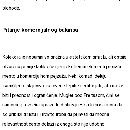
slobode.
Pitanje komercijalnog balansa
Kolekcija je nesumnjivo snažna u estetskom smislu, ali ostaje
otvoreno pitanje koliko će njeni ekstremni elementi pronaći
mesto u komercijalnom pejzažu. Neki komadi deluju
zamišljeno isključivo za crvene tepihe i editorijale, što može
biti i prednost i ograničenje. Mugler pod Freitasom, čini se,
namerno provocira upravo tu diskusiju – da li moda mora da
se približi tržištu ili tržište treba da prihvati da modna
relevantnost često dolazi iz onoga što nije udobno