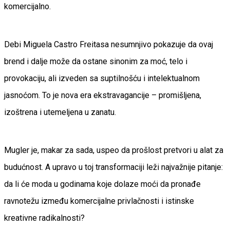
komercijalno.
Debi Miguela Castro Freitasa nesumnjivo pokazuje da ovaj
brend i dalje može da ostane sinonim za moć, telo i
provokaciju, ali izveden sa suptilnošću i intelektualnom
jasnoćom. To je nova era ekstravagancije – promišljena,
izoštrena i utemeljena u zanatu.
Mugler je, makar za sada, uspeo da prošlost pretvori u alat za
budućnost. A upravo u toj transformaciji leži najvažnije pitanje:
da li će moda u godinama koje dolaze moći da pronađe
ravnotežu između komercijalne privlačnosti i istinske
kreativne radikalnosti?