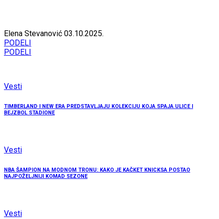
Elena Stevanović
03.10.2025.
PODELI
PODELI
Vesti
TIMBERLAND I NEW ERA PREDSTAVLJAJU KOLEKCIJU KOJA SPAJA ULICE I
BEJZBOL STADIONE
Vesti
NBA ŠAMPION NA MODNOM TRONU: KAKO JE KAČKET KNICKSA POSTAO
NAJPOŽELJNIJI KOMAD SEZONE
Vesti