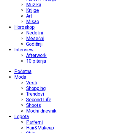
Muzika
Knjige
Art
Misao
Horoskop
Nedeljni
Mesečni
Godišnji
Interview
Afterwork
10 pitanja
Početna
Moda
Vesti
Shopping
Trendovi
Second Life
Shoots
Modni dnevnik
Lepota
Parfemi
Hair&Makeup