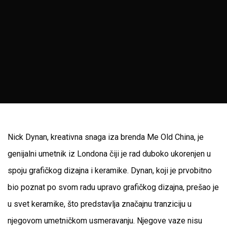
Nick Dynan, kreativna snaga iza brenda Me Old China, je
genijalni umetnik iz Londona čiji je rad duboko ukorenjen u
spoju grafičkog dizajna i keramike. Dynan, koji je prvobitno
bio poznat po svom radu upravo grafičkog dizajna, prešao je
u svet keramike, što predstavlja značajnu tranziciju u
njegovom umetničkom usmeravanju. Njegove vaze nisu