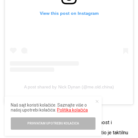
View this post on Instagram
A post shared by Nick Dynan (@me.old.china)
Naš sajt koristi kolačiće. Saznajte više o
našoj upotrebi kolačića:
Politika kolačića
Dynanov pristup keramici karakteriše spontanost i
PRIHVATAM UPOTREBU KOLAČIĆA
eksperimentisanje. Uglavnom samouk, prihvatio je taktilnu